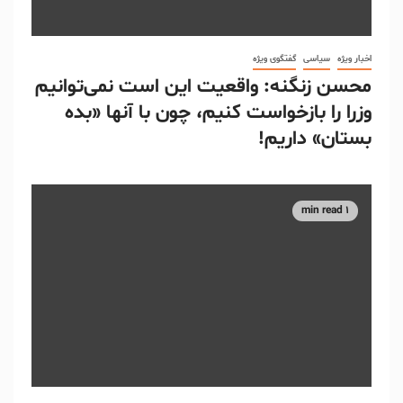
اخبار ویژه
سیاسی
گفتگوی ویژه
محسن زنگنه: واقعیت این است نمی‌توانیم
وزرا را بازخواست کنیم، چون با آنها «بده
بستان» داریم!
1 min read