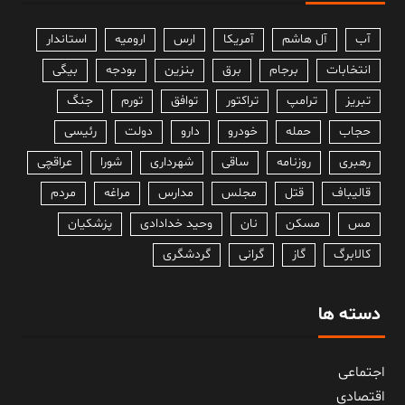
آب
آل هاشم
آمریکا
ارس
ارومیه
استاندار
انتخابات
برجام
برق
بنزین
بودجه
بیگی
تبریز
ترامپ
تراکتور
توافق
تورم
جنگ
حجاب
حمله
خودرو
دارو
دولت
رئیسی
رهبری
روزنامه
ساقی
شهرداری
شورا
عراقچی
قالیباف
قتل
مجلس
مدارس
مراغه
مردم
مس
مسکن
نان
وحید خدادادی
پزشکیان
کالابرگ
گاز
گرانی
گردشگری
دسته ها
اجتماعی
اقتصادی