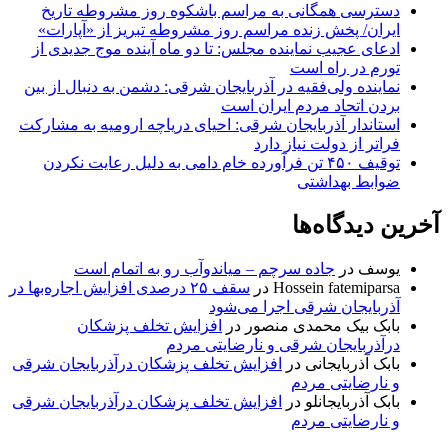
دسترسی همگانی به مراسم باشکوه روز مشروطه تاریخ
ایران/ پخش زنده مراسم روز مشروطه تبریز از «آپارات»
ادعای عجیب نماینده مجلس: تا دو ماه آینده موج جدیدی از
تورم در راه است
نماینده ولی‌فقیه در آذربایجان شرقی: دشمن به دنبال از بین
بردن اتحاد مردم ایران است
استاندار آذربایجان شرقی: احیای دریاچه ارومیه به مشارکت
فراتر از دولت نیاز دارد
توقیف ۴۵۰ تن فرآورده خام دامی به دلیل رعایت نکردن
ضوابط بهداشتی
آخرین دیدگاه‌ها
یوسف
در
جاده سرچم – میاندوآب رو به اتمام است
Hossein fatemiparsa
در
سقف ۲۵ درصدی افزایش اجاره‌بها در
آذربایجان شرقی اجرا می‌شود
بابک بیک محمدی منصور
در
افزایش تخلف پزشکان
درآذربایجان شرقی و نارضایتی مردم
بابک آذربایجانی
در
افزایش تخلف پزشکان درآذربایجان شرقی
و نارضایتی مردم
بابک آذربایجانلو
در
افزایش تخلف پزشکان درآذربایجان شرقی
و نارضایتی مردم