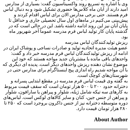
وی با اشاره به تسریع روند واکسیناسیون گفت: بسیاری از مدارس
امید دارند از آبان ماه کلاس‌ها حضوری تشکیل شود و به دنبال لباس
فرم هستند. حتی برخی مدارس الان برای لباس اقدام کردند و
پیش‌بینی می‌کنیم در ماه‌های اول سال تحصیلی جاری و حداقل تا
پایان آبان نیز این روند ادامه داشته باشد. این در حالی است که در
گذشته پایان کار تولید لباس فرم مدرسه عموماً آخر شهریور ماه
بود.
ریزش تولیدکنندگان لباس مدرسه
عضو هیئت مدیره اتحادیه تولید و صادرات نساجی و پوشاک ایران در
ادامه از ریزش تولیدکنندگان لباس فرم مدرسه خبر داد و گفت:
واحدهای باقی مانده با مشتریان جدید مواجه هستند که خود این
موضوع نشان دهنده ریزش واحدهای دیگر است. پدیده ای دیگری که
با آن مواجه شدیم راه اندازی پیج اینستاگرام برای مدارس حتی در
شهرستان‌های کوچک است.
به گفته وی قیمت لباس فرم مدرسه در مقطع ابتدایی پسرانه و
دخترانه حدود ۲۰۰ تا ۵۰۰ هزار تومان است که سقف قیمت مربوط
به کارهای سه تیکه شامل ژیله، شلوار و پیراهن یا سارافون، شلوار
و پیراهن از جنس جین، کتان و سایر کالاهای لوکس است. لباس‌های
دوره متوسطه دخترانه نیز از جنس داکرون بروجرد است که ۲۵۰ تا
۲۸۰ هزار تومان قیمت دارد.
About Author