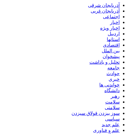
آذربایجان شرقی
آذربایجان غربی
اجتماعی
اخبار
اخبار ویژه
اردبیل
استانها
اقتصادی
بین الملل
پیشخوان
تحلیل و یاداشت
جامعه
حوادث
خبری
خواندنی ها
دانشگاه
رهبر
سلامت
سلامتی
سوز بیزدن قولاق سیزدن
سیاسی
علم جدید
علم و فناوری