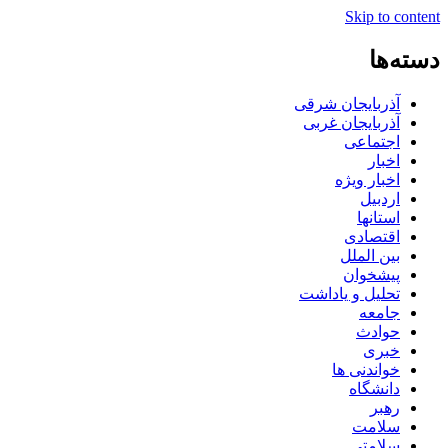
Skip to content
دسته‌ها
آذربایجان شرقی
آذربایجان غربی
اجتماعی
اخبار
اخبار ویژه
اردبیل
استانها
اقتصادی
بین الملل
پیشخوان
تحلیل و یاداشت
جامعه
حوادث
خبری
خواندنی ها
دانشگاه
رهبر
سلامت
سلامتی