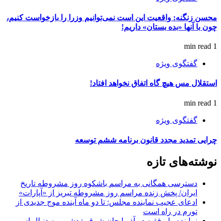
محسن زنگنه: واقعیت این است نمی‌توانیم وزرا را بازخواست کنیم،
چون با آنها «بده بستان» داریم!
1 min read
گفتگوی ویژه
استقلال مس هیچ گاه اتفاق نخواهد افتاد!
1 min read
گفتگوی ویژه
چرایی تمدید مجدد قانون برنامه ششم توسعه
نوشته‌های تازه
دسترسی همگانی به مراسم باشکوه روز مشروطه تاریخ
ایران/ پخش زنده مراسم روز مشروطه تبریز از «آپارات»
ادعای عجیب نماینده مجلس: تا دو ماه آینده موج جدیدی از
تورم در راه است
نماینده ولی‌فقیه در آذربایجان شرقی: دشمن به دنبال از بین