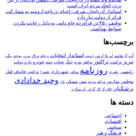
بردن اتحاد مردم ایران است
استاندار آذربایجان شرقی: احیای دریاچه ارومیه به مشارکت
فراتر از دولت نیاز دارد
توقیف ۴۵۰ تن فرآورده خام دامی به دلیل رعایت نکردن
ضوابط بهداشتی
برچسب‌ها
استاندار
انتخابات
آب
برق
ارس
آل هاشم
برجام
بنزین
بودجه
آمریکا
بیگی
ارومیه
تبریز
تراکتور
ترامپ
خودرو
حجاب
دارو
جنگ
دولت
توافق
تورم
حمله
روزنامه
رئیسی
قتل
شهرداری
رهبری
شورا
قالیباف
عراقچی
ساقی
وحید خدادادی
مجلس
مسکن
مدارس
مس
مراغه
مردم
نان
پزشکیان
کالابرگ
گرانی
گاز
گردشگری
دسته ها
اجتماعی
اقتصادی
سیاسی
فرهنگ و هنر