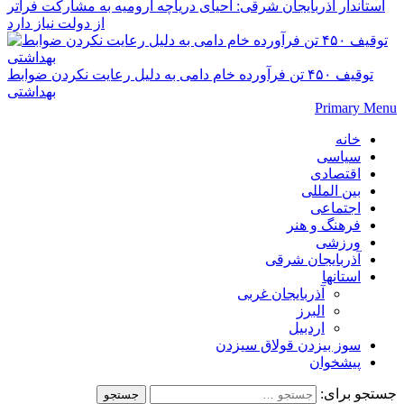
استاندار آذربایجان شرقی: احیای دریاچه ارومیه به مشارکت فراتر
از دولت نیاز دارد
توقیف ۴۵۰ تن فرآورده خام دامی به دلیل رعایت نکردن ضوابط
بهداشتی
Primary Menu
خانه
سیاسی
اقتصادی
بین المللی
اجتماعی
فرهنگ و هنر
ورزشی
آذربایجان شرقی
استانها
آذربایجان غربی
البرز
اردبیل
سوز بیزدن قولاق سیزدن
پیشخوان
جستجو برای: