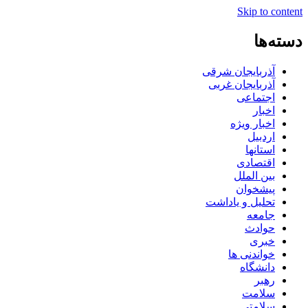
Skip to content
دسته‌ها
آذربایجان شرقی
آذربایجان غربی
اجتماعی
اخبار
اخبار ویژه
اردبیل
استانها
اقتصادی
بین الملل
پیشخوان
تحلیل و یاداشت
جامعه
حوادث
خبری
خواندنی ها
دانشگاه
رهبر
سلامت
سلامتی