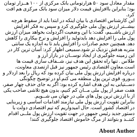
مقدار معادل سود ۵۰ هزارتومانی بانک مرکزی از ۱۰۰ هــزار تومان
بود؛ بنابراین باافزایش قیمت دلار میزان سود بانک مرکزی هم افت
کرد.
این کارشناس اقتصادی با بیان اینکه در ابتدا باید از سقوط هرچه
بیشــتر ارزش پول ملی جلوگیری کرد و سپس به فکر افزایش
ارزش باشــیم، گفت: با این وضعیت اگردولت بخواهد میزان ارزش
پول ملی را افزایش دهد بایدتولید را افزایش و نرخ بیکاری را کاهش
دهد. همچنین حجم صادرات را افزایش یابد تا به اندازه یک سانتی
متربه هدفش نزدیک تر شود.سمیعی اظهار کرد: آسان ترین کار در
این زمینه جلوگیری از ایجاد نوســان در بازار ارز و
طلاس . تنها راه تحقق این هدف نیز، شــفاف سازی قیمت ها
است.معاون اقتصادی رئیس جمهور نیز قبل ازتصدی معاونت،
درباره افزایش ارزش پول ملی بیان کرده بود که ریال را بعد ازدلار و
یــورو، قوی ترین پول منطقه می کنم.او در توضیح چگونگی
دســتیابی به این هدف اشاره کرده بود: اگر به جای حذف چهار صفر،
هفت صفر از پول ملی مــان کم کنیم، بدون هیچ تلاشی صاحب یکی
از با ارزش ترین پول های ملی در جهان می شــویم.
بنابراین تقویت ارزش پول ملی نیازمند اقدامات اساسی و زیربنایی
در اقتصاد کشور است. حال امیدواریم که تیم اقتصادی دولت با
دستور جدید رئیس جمهور در جهت تقویت ارزش پول ملــی اقدام
کننــد و بتوانند از مرگ خاموش اقتصاد جلوگیری کنند!
About Author