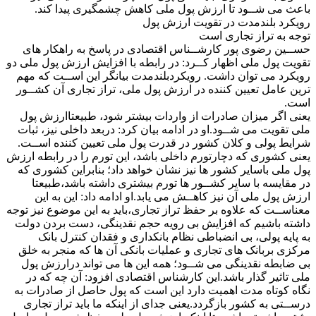
باعث می شــود تا ارزش پول ملی کاهش چشمگیری پیدا کند.
رویکرد بلندمدت در تقویت ارزش پول
توجه به تراز تجاری است
حســین رضوی پور کارشــناس اقتصادی در پاسخ به راهکار های
تقویت پول ملی اظهار کــرد: در رابطه با افزایش ارزش پول ملی دو
رویکرد می توان داشت. رویکردبلندمدت بیانگر این اســت که مهم
ترین عامل تعیین کننده در ارزش پول ملی، تراز تجاری آن کشــور
است.
یعنی اگر میزان صادرات از واردات بیشتر شود، طبیعتاارزش پول
ملی تقویت می شــود.او در ادامه بیان کرد: دربعد داخلی نیز، ثبات
شرایط پولی و کلان کشور در قدرت پول ملی تعیین کننده اســت.
یعنی کشوری که دچارتورم داخلی باشد، این تورم را در رابطه ارزش
پول ملی باسایر کشور ها نیز نشان خواهد داد؛ بنابراین کشوری که
در مقایسه با سایر کشــور ها تورم بیشتری داشته باشد،طبیعتا
ارزش پول ملی آن نیز کاهــش می یابد.او ادامه داد: این به این
معناســت که علاوه بر حفظ تراز تجاری،باید به این موضوع نیز توجه
داشته باشیم که افزایش بی رویه حجم نقدینگی، دست بردن دولت
به پایه پولی، بی انضباطی نظام بانکداری و فقدان کنترل بانک
مرکزی بربانک های تجاری و عملیات بانکی آن ها که منجر به خلق
بی ضابطه نقدینگی می شــود؛ همه این ها می تواند درارزش پول
ملی تاثیر گذار باشد.این کارشناس اقتصادی افزود: آن چه که در
نگاه کوتاه مدت اهمیت دارد این است که پول حاصل از صادرات به
درســتی به کشور بازگردد.یعنی جدای از اینکه ما باید تراز تجاری