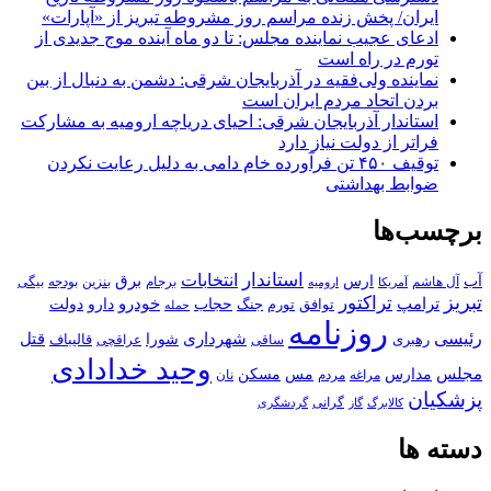
ایران/ پخش زنده مراسم روز مشروطه تبریز از «آپارات»
ادعای عجیب نماینده مجلس: تا دو ماه آینده موج جدیدی از
تورم در راه است
نماینده ولی‌فقیه در آذربایجان شرقی: دشمن به دنبال از بین
بردن اتحاد مردم ایران است
استاندار آذربایجان شرقی: احیای دریاچه ارومیه به مشارکت
فراتر از دولت نیاز دارد
توقیف ۴۵۰ تن فرآورده خام دامی به دلیل رعایت نکردن
ضوابط بهداشتی
برچسب‌ها
استاندار
انتخابات
آب
برق
ارس
آل هاشم
برجام
بنزین
بودجه
آمریکا
بیگی
ارومیه
تبریز
تراکتور
ترامپ
خودرو
حجاب
دارو
جنگ
دولت
توافق
تورم
حمله
روزنامه
رئیسی
قتل
شهرداری
رهبری
شورا
قالیباف
عراقچی
ساقی
وحید خدادادی
مجلس
مسکن
مدارس
مس
مراغه
مردم
نان
پزشکیان
کالابرگ
گرانی
گاز
گردشگری
دسته ها