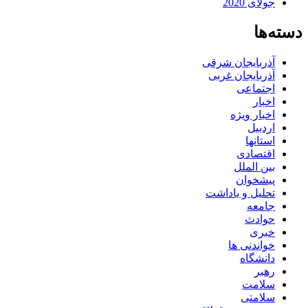
جولای 2020
دسته‌ها
آذربایجان شرقی
آذربایجان غربی
اجتماعی
اخبار
اخبار ویژه
اردبیل
استانها
اقتصادی
بین الملل
پیشخوان
تحلیل و یاداشت
جامعه
حوادث
خبری
خواندنی ها
دانشگاه
رهبر
سلامت
سلامتی