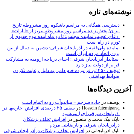
نوشته‌های تازه
دسترسی همگانی به مراسم باشکوه روز مشروطه تاریخ
ایران/ پخش زنده مراسم روز مشروطه تبریز از «آپارات»
ادعای عجیب نماینده مجلس: تا دو ماه آینده موج جدیدی از
تورم در راه است
نماینده ولی‌فقیه در آذربایجان شرقی: دشمن به دنبال از بین
بردن اتحاد مردم ایران است
استاندار آذربایجان شرقی: احیای دریاچه ارومیه به مشارکت
فراتر از دولت نیاز دارد
توقیف ۴۵۰ تن فرآورده خام دامی به دلیل رعایت نکردن
ضوابط بهداشتی
آخرین دیدگاه‌ها
یوسف
در
جاده سرچم – میاندوآب رو به اتمام است
Hossein fatemiparsa
در
سقف ۲۵ درصدی افزایش اجاره‌بها در
آذربایجان شرقی اجرا می‌شود
بابک بیک محمدی منصور
در
افزایش تخلف پزشکان
درآذربایجان شرقی و نارضایتی مردم
بابک آذربایجانی
در
افزایش تخلف پزشکان درآذربایجان شرقی