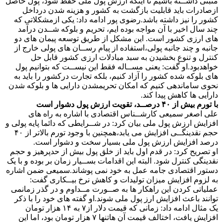
مثبتی داشــته باشیم تا اینکه ارزش پول ملی حفظ شود، پول حاصل
ازصادرات باید قابلیت بازگشت به کشور و هزینه شدن درداخل
کشور را نیز داشته باشد.رضوی پور ادامه داد: یکی ازمشکلاتی که
چند سال اخیر با آن مواجه بوده ایم، تحریم و بلوکه شــدن درآمد
های ارزی کشور است. این مشکل از طریق توسعه پیمان های دو
جانبه و چند جانبه پولی،استفاده از پیام رســان های پولی خارج از
کنترل و تنوع بخشیدن به سبد مبادلات ارزی کشور قابل حل
خواهدبود.او گفت: یعنی مســاله فقط این نیســت که بتوانیم پول
های بلوکه شده کشور را آزاد کنیم، بلکه تجارت درکشور را باید به
نحوی ساماندهی کنیم که امکان تحریمشدن دارایی ها و بلوکه شدن
دارایی ها کاهش پیدا کند.
با تورم بیش از ۴۰ درصــد، تقویت ارزش پول دشوار است
علی اصغر سمیعی کارشــناس اقتصادی با اشاره به راه های
افزایش ارزش پول ملی بیان کرد: در شــرایطی که دائما پایه پولی و
حجم نقدینگــی افزایش می یابد،همچنین با وجود تورم بالاتر از ۴۰
درصد افزایش ارزش پول ملی بسیار سخت و دشوار است.
او تصریح کرد: در قدم اول باید از خلق پول بیش از حدپرهیز و حجم
نقدینگی کنترل شود. البته این اقدامات بســیار زمان بر بوده و با یک
دستور اقتصادی جامه عمل به خود نمی پوشاند.سمیعی ضمن اشاره
به لزوم افزایش میزان تولیدات و کاهش نرخ بیــکاری گفت:
عملیاتی کردن این راهکار ها به صــورت مــداوم و در گذر زمانمی
توانند باعث افزایش ارز پول ملی شوند.او گفته های خود را با ذکر
یک مثال ادامه داد: زمانی که قیمت دلار از۷ به ۱۴ هزار تومان
افزایش یافت، اختالف قیمت آن هاتنها ۷ هزار تومان بود، اما این