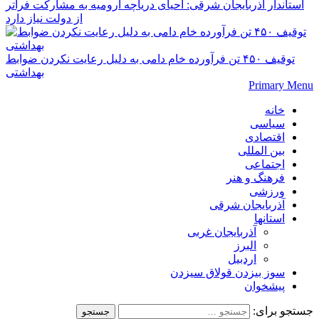
استاندار آذربایجان شرقی: احیای دریاچه ارومیه به مشارکت فراتر
از دولت نیاز دارد
توقیف ۴۵۰ تن فرآورده خام دامی به دلیل رعایت نکردن ضوابط
بهداشتی
Primary Menu
خانه
سیاسی
اقتصادی
بین المللی
اجتماعی
فرهنگ و هنر
ورزشی
آذربایجان شرقی
استانها
آذربایجان غربی
البرز
اردبیل
سوز بیزدن قولاق سیزدن
پیشخوان
جستجو برای: