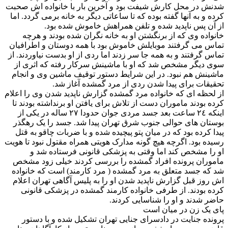
شدنش در محل کارش شیفت بود و آخرین بار با خانواده اش صحبت
کرده و به آنها گفته بوده که تا ساعاتی دیگر به خانه برمی گردد. اما
از آن پس ناپدید شده و تلفن همراهش خاموش شده بود.
خانواده وی که از برنگشتن او به خانه نگران شده بودند و هرچه
تماس می گرفتند موبایلش خاموش بود با همه دوستان و اطرافیان
تماس گرفتند و به همه جا سر زدند اما ردی از او بدست نیاوردند. از
سوی دیگر مشخص شد که او با ماشینش سرکار رفته که اثری از
ماشینش هم نبود. در این شرایط دستور توقیف ماشین وی و انجام
تحقیقات برای پیدا شدن ردی از مرد گمشده آغاز شد.
از لحظه ای که خانواده مرد گمشده گزارش ناپدید شدن وی را اعلام
کرده بودند ماموران دست از تلاش برای یافتن او برنداشته بودند تا
اینکه ٢٤ ساعت بعد جسد مردی جوان حدودا ٢٧ ساله در یکی از
بوستان های حوالی جنوب شرق تهران پیدا شد. جسد را یک رهگذر
پیدا کرده بود که در میان پتو پیچیده شده و با ضربات چاقو به قتل
رسیده بود. اگرچه هیچ گونه مدارک هویتی همراه مقتول نبود تا هویت
او را مشخص کند اما وقتی به پزشکی قانونی فرستاده شد و
ماموران پرونده افراد گمشده را بررسی کردند خیلی زود مشخص
شد که جسد متعلق به مرد گمشده ( مرد کارمند) است که خانواده
اش روز قبل گزارش ناپدید شدن او را به پلیس آگاهی تهران اعلام
کرده بودند. از طرفی خانواده کارمند گمشده در پزشکی قانونی
حاضر شدند و او را شناسایی کردند.
پای یک زن در میان است
پرونده جنایت در دادسرای جنایی تهران تشکیل شده و با دستور