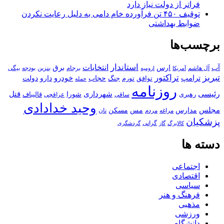
فراتر از دولت نیاز دارد
توقیف ۴۵۰ تن فرآورده خام دامی به دلیل رعایت نکردن
ضوابط بهداشتی
برچسب‌ها
استاندار
انتخابات
آب
برق
ارس
آل هاشم
برجام
بنزین
بودجه
آمریکا
بیگی
ارومیه
تبریز
تراکتور
ترامپ
خودرو
حجاب
دارو
جنگ
دولت
توافق
تورم
حمله
روزنامه
رئیسی
قتل
شهرداری
رهبری
شورا
قالیباف
عراقچی
ساقی
وحید خدادادی
مجلس
مسکن
مدارس
مس
مراغه
مردم
نان
پزشکیان
کالابرگ
گرانی
گاز
گردشگری
دسته ها
اجتماعی
اقتصادی
سیاسی
فرهنگ و هنر
مذهبی
ورزشی
دانشگاه