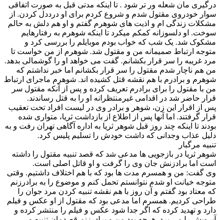
درگیری مان شعله ور تر شود . تا اینکه مدتی قبل به صورت اتفاقی
سوار خودروی مقتول شدم و شروع کردم برای او درددل کردن. از
مشکلات زندگی ام و اذیت های شوهرم گفتم و او هم دلش به حالم
سوخت. او دلسوزانه کمکم میکرد تا اینکه شوهرم به رفتارهایم
مشکوک شد. یک شب که خواب بودم موبایلم را بررسی کرد و
متوجه ارتباط صمیمانه من و مقتول شد. شوهرم از من خواست تا
مرد غریبه را سر قرار بکشانم. گفت می خواهد او را گوشمالی بدهد.
من هم ناچار شدم مقتول را سر قرار بکشانم اما خبر نداشتم که
شوهرم و برادرم با هم نقشه قتل کشیده اند. شوهرم ماجرای ارتباط
من با مقتول را برای برادرم تعریف کرده و پس از آنکه مقتول سر
قرار حاضر شد در اقدامی غیرمنتظرانه او را به قتل رساندند.
پس از اقرار این زن، شوهر و برادر وی در لیست افراد تحت تعقیب
قرار گرفتند. اما آنها پس از اطلاع از بازداشت ثریا، متواری شده
بودند تا اینکه چند روز قبل شوهر ثریا به اداره آگاهی تهران رفت و به
دلیل عذاب وجدانی که داشت خودش را تسلیم پلیس کرد.
تنبیه مرگبار
شوهر ثریا در بازجویی ها مدعی شد که قصد تنبیه مقتول را داشته
است اما برادزنش جان وی را گرفت و او قاتل اصلی است.
وی گفت: من و همسرم مدت ها بود که با هم اختلاف داشتیم. وقتی
متوجه خیانت او شدم نتوانستم تحمل کنم و موضوع را به برادرزنم
که معتاد بود گفتم و آن روز با هم نقشه تنبیه کردن مرد جوان را
طراحی کردیم. همسرم اما مدعی بود که مقتول از او عکس و فیلم
دارد و تهدید کرده که اگر جدا شود عکس و فیلم را منتشر کرده و
آبرویش را می برد. هرچه بود من و برادرزنم قصدمان تنبیه و