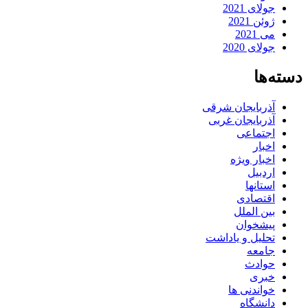
جولای 2021
ژوئن 2021
می 2021
جولای 2020
دسته‌ها
آذربایجان شرقی
آذربایجان غربی
اجتماعی
اخبار
اخبار ویژه
اردبیل
استانها
اقتصادی
بین الملل
پیشخوان
تحلیل و یاداشت
جامعه
حوادث
خبری
خواندنی ها
دانشگاه