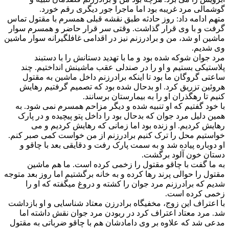
گوشمالی مرد غریبه بود اما ماجرا جور دیگری رقم خورد.
متهم ادامه داد: روز حادثه طبق نقشه قبلی همسرم با مقتول تماس
گرفت و با وی قرار گذاشت. وقتی سر قرار حاضر و همسرم سوار
ماشین او شد، من و برادرزنم نیز در اقدامی غافلگیرانه سوار ماشین
وی شدیم.
مرد جوان شوکه شده بود و ما با تهدید دستانش را با دستبند
پلاستیکی بستیم و او را در صندلی عقب ماشینش انداختیم. چند
ساعتی گروگان ما بود تا اینکه برادرزنم داخل ماشین به مقتول
هروئین تزریق کرد. او بدحال شده بود که تصمیم گرفتیم رهایش
کنیم تا رهگذران او را به بیمارستان برسانند.
با خود گفتیم که او تنبیه شده و دیگر مزاحم همسرم نمی شود. به
همین دلیل مرد جوان که بدحال بود را داخل پتو پیچیده و در پارک
رهایش کردیم. او زنده بود اما زمانی که رهایش کردیم و می
خواستیم محل را ترک کنیم برادرزنم از من خواست کمی صبر کنم.
او دوباره پیاده شد و به سمت پارک رفت و دقایقی بعد با چاقو و
دستان خون آلود برگشت.
به ما گفت با چاقو مقتول را زخمی کرده است. ما هم ماشین
مقتول را حوالی پرند رها کرده و به خانه برگشتیم اما روز بعد متوجه
شدیم که برادرزنم مرد جوان را کشته و دروغ میگفته که او را
زخمی کرده است.
با اعتراف این زوج، مخفیگاه برادرزن معتاد شناسایی و او بازداشت
شد. مرد معتاد اعتراف کرد در ربودن مرد جوان نقش داشته اما
مدعی شد که علاوه بر وی دامادشان هم با چاقو ضرباتی به مقتول