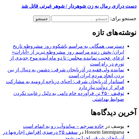
دست درازی رمال به زن شوهردار / شوهر غیرتی قاتل شد
جستجو برای:
نوشته‌های تازه
دسترسی همگانی به مراسم باشکوه روز مشروطه تاریخ
ایران/ پخش زنده مراسم روز مشروطه تبریز از «آپارات»
ادعای عجیب نماینده مجلس: تا دو ماه آینده موج جدیدی از
تورم در راه است
نماینده ولی‌فقیه در آذربایجان شرقی: دشمن به دنبال از بین
بردن اتحاد مردم ایران است
استاندار آذربایجان شرقی: احیای دریاچه ارومیه به مشارکت
فراتر از دولت نیاز دارد
توقیف ۴۵۰ تن فرآورده خام دامی به دلیل رعایت نکردن
ضوابط بهداشتی
آخرین دیدگاه‌ها
یوسف
در
جاده سرچم – میاندوآب رو به اتمام است
Hossein fatemiparsa
در
سقف ۲۵ درصدی افزایش اجاره‌بها در
آذربایجان شرقی اجرا می‌شود