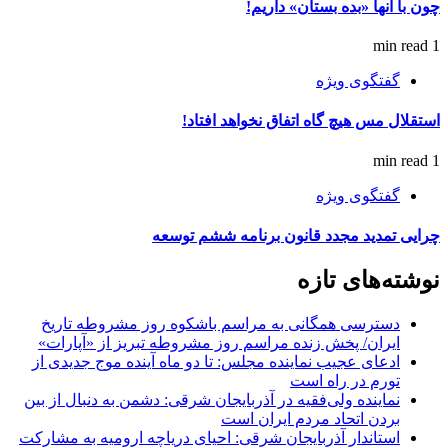
چون با آنها «بده بستان» داریم!
1 min read
گفتگوی ویژه
استقلال مس هیچ گاه اتفاق نخواهد افتاد!
1 min read
گفتگوی ویژه
چرایی تمدید مجدد قانون برنامه ششم توسعه
نوشته‌های تازه
دسترسی همگانی به مراسم باشکوه روز مشروطه تاریخ
ایران/ پخش زنده مراسم روز مشروطه تبریز از «آپارات»
ادعای عجیب نماینده مجلس: تا دو ماه آینده موج جدیدی از
تورم در راه است
نماینده ولی‌فقیه در آذربایجان شرقی: دشمن به دنبال از بین
بردن اتحاد مردم ایران است
استاندار آذربایجان شرقی: احیای دریاچه ارومیه به مشارکت