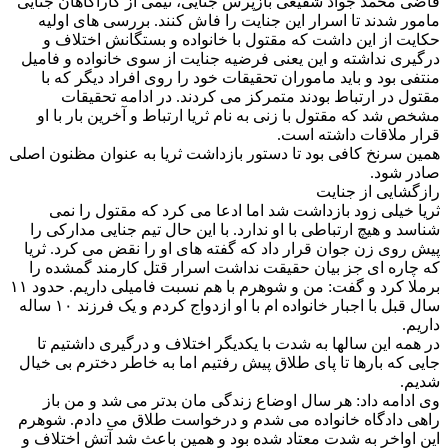
قاضی محمد جواد شفیعی بازپرس جنایی، تیمی از کارآگاهان جنایی
مامور شدند تا اسرار این جنایت را فاش کنند. بررسی های اولیه
حکایت از این داشت که مقتول با خانواده و بستگانش اختلاف و
درگیری نداشته و این یعنی فرضیه جنایت از سوی خانواده و فامیل
منتفی بود و باید ماموران تحقیقات خود را روی افراد دیگر که با
مقتول در ارتباط بودند متمرکز می کردند. در ادامه تحقیقات
مشخص شد که مقتول با زنی به نام ثریا ارتباط و آخرین بار با او
قرار ملاقات داشته است.
همین سرنخ کافی بود تا دستور بازداشت ثریا به عنوان مظنون اصلی
صادر شود.
رازگشایی از جنایت
ثریا خیلی زود بازداشت شد اما ادعا می کرد که مقتول را نمی
شناسد و هیچ ارتباطی با او ندارد. با این حال تیم جنایی مدارکی را
پیش روی زن جوان قرار داد که گفته های او را نقض می کرد. ثریا
که چاره ای جز بیان حقیقت نداشت اسرار قتل کارمند گمشده را
برملا کرد و گفت: من و شوهرم با هم نسبت فامیلی داریم. حدود ١١
سال قبل با اجبار خانواده ام با او ازدواج کردم و یک فرزند ۱۰ ساله
داریم.
در همه این سالها به شدت با یکدیگر اختلاف و درگیری داشتیم تا
جایی که بارها تا پای طلاق پیش رفتیم اما به خاطر دخترم بی خیال
شدیم.
وی ادامه داد: هر سال اوضاع زندگی مان بدتر می شد و من باز
راهی دادگاه خانواده می شدم و درخواست طلاق می دادم. شوهرم
این اواخر به شدت معتاد شده بود و همین باعث شد آتش اختلاف و