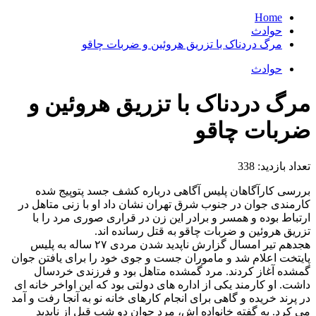
Home
حوادث
مرگ دردناک با تزریق هروئین و ضربات چاقو
حوادث
مرگ دردناک با تزریق هروئین و
ضربات چاقو
تعداد بازدید:
338
بررسی کارآگاهان پلیس آگاهی درباره کشف جسد پتوپیج شده
کارمندی جوان در جنوب شرق تهران نشان داد او با زنی متاهل در
ارتباط بوده و همسر و برادر این زن در قراری صوری مرد را با
تزریق هروئین و ضربات چاقو به قتل رسانده اند.
هجدهم تیر امسال گزارش ناپدید شدن مردی ٢٧ ساله به پلیس
پایتخت اعلام شد و ماموران جست و جوی خود را برای یافتن جوان
گمشده آغاز کردند. مرد گمشده متاهل بود و فرزندی خردسال
داشت. او کارمند یکی از اداره های دولتی بود که این اواخر خانه ای
در پرند خریده و گاهی برای انجام کارهای خانه نو به آنجا رفت و آمد
می کرد. به گفته خانواده اش، مرد جوان دو شب قبل از ناپدید