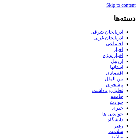
Skip to content
دسته‌ها
آذربایجان شرقی
آذربایجان غربی
اجتماعی
اخبار
اخبار ویژه
اردبیل
استانها
اقتصادی
بین الملل
پیشخوان
تحلیل و یاداشت
جامعه
حوادث
خبری
خواندنی ها
دانشگاه
رهبر
سلامت
سلامتی