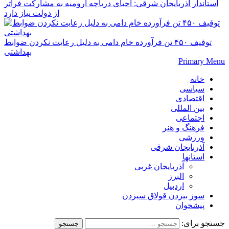
استاندار آذربایجان شرقی: احیای دریاچه ارومیه به مشارکت فراتر
از دولت نیاز دارد
توقیف ۴۵۰ تن فرآورده خام دامی به دلیل رعایت نکردن ضوابط
بهداشتی
Primary Menu
خانه
سیاسی
اقتصادی
بین المللی
اجتماعی
فرهنگ و هنر
ورزشی
آذربایجان شرقی
استانها
آذربایجان غربی
البرز
اردبیل
سوز بیزدن قولاق سیزدن
پیشخوان
جستجو برای: