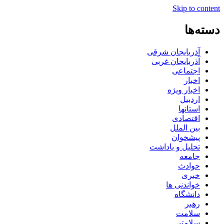
Skip to content
دسته‌ها
آذربایجان شرقی
آذربایجان غربی
اجتماعی
اخبار
اخبار ویژه
اردبیل
استانها
اقتصادی
بین الملل
پیشخوان
تحلیل و یاداشت
جامعه
حوادث
خبری
خواندنی ها
دانشگاه
رهبر
سلامت
سلامتی