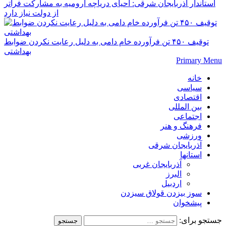
استاندار آذربایجان شرقی: احیای دریاچه ارومیه به مشارکت فراتر
از دولت نیاز دارد
توقیف ۴۵۰ تن فرآورده خام دامی به دلیل رعایت نکردن ضوابط
بهداشتی
Primary Menu
خانه
سیاسی
اقتصادی
بین المللی
اجتماعی
فرهنگ و هنر
ورزشی
آذربایجان شرقی
استانها
آذربایجان غربی
البرز
اردبیل
سوز بیزدن قولاق سیزدن
پیشخوان
جستجو برای: