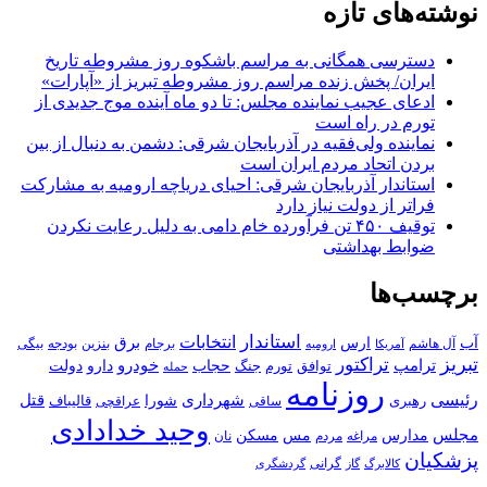
نوشته‌های تازه
دسترسی همگانی به مراسم باشکوه روز مشروطه تاریخ
ایران/ پخش زنده مراسم روز مشروطه تبریز از «آپارات»
ادعای عجیب نماینده مجلس: تا دو ماه آینده موج جدیدی از
تورم در راه است
نماینده ولی‌فقیه در آذربایجان شرقی: دشمن به دنبال از بین
بردن اتحاد مردم ایران است
استاندار آذربایجان شرقی: احیای دریاچه ارومیه به مشارکت
فراتر از دولت نیاز دارد
توقیف ۴۵۰ تن فرآورده خام دامی به دلیل رعایت نکردن
ضوابط بهداشتی
برچسب‌ها
استاندار
انتخابات
آب
برق
ارس
آل هاشم
برجام
بنزین
بودجه
آمریکا
بیگی
ارومیه
تبریز
تراکتور
ترامپ
خودرو
حجاب
دارو
جنگ
دولت
توافق
تورم
حمله
روزنامه
رئیسی
قتل
شهرداری
رهبری
شورا
قالیباف
عراقچی
ساقی
وحید خدادادی
مجلس
مسکن
مدارس
مس
مراغه
مردم
نان
پزشکیان
کالابرگ
گرانی
گاز
گردشگری