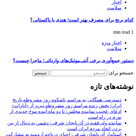
اخبار
سلامت
کدام برنج برای مصرف بهتر است؛ هندی یا پاکستانی؟
1 min read
اخبار ویژه
سلامت
دستور جمع‌آوری برخی آنتی‌بیوتیک‌های وارداتی؛ ماجرا چیست؟
جستجو برای:
نوشته‌های تازه
دسترسی همگانی به مراسم باشکوه روز مشروطه تاریخ
ایران/ پخش زنده مراسم روز مشروطه تبریز از «آپارات»
ادعای عجیب نماینده مجلس: تا دو ماه آینده موج جدیدی از
تورم در راه است
نماینده ولی‌فقیه در آذربایجان شرقی: دشمن به دنبال از بین
بردن اتحاد مردم ایران است
استاندار آذربایجان شرقی: احیای دریاچه ارومیه به مشارکت