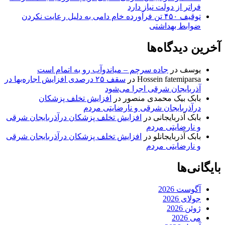
فراتر از دولت نیاز دارد
توقیف ۴۵۰ تن فرآورده خام دامی به دلیل رعایت نکردن
ضوابط بهداشتی
آخرین دیدگاه‌ها
یوسف
در
جاده سرچم – میاندوآب رو به اتمام است
Hossein fatemiparsa
در
سقف ۲۵ درصدی افزایش اجاره‌بها در
آذربایجان شرقی اجرا می‌شود
بابک بیک محمدی منصور
در
افزایش تخلف پزشکان
درآذربایجان شرقی و نارضایتی مردم
بابک آذربایجانی
در
افزایش تخلف پزشکان درآذربایجان شرقی
و نارضایتی مردم
بابک آذربایجانلو
در
افزایش تخلف پزشکان درآذربایجان شرقی
و نارضایتی مردم
بایگانی‌ها
آگوست 2026
جولای 2026
ژوئن 2026
می 2026