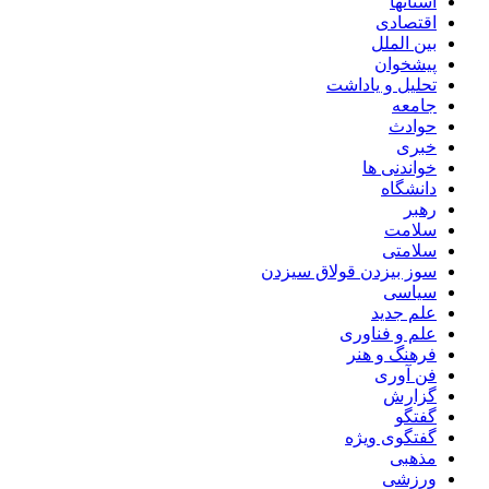
استانها
اقتصادی
بین الملل
پیشخوان
تحلیل و یاداشت
جامعه
حوادث
خبری
خواندنی ها
دانشگاه
رهبر
سلامت
سلامتی
سوز بیزدن قولاق سیزدن
سیاسی
علم جدید
علم و فناوری
فرهنگ و هنر
فن آوری
گزارش
گفتگو
گفتگوی ویژه
مذهبی
ورزشی