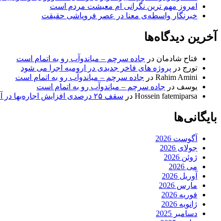
امروز مهم‌ ترین نگرانی‌ ام معیشت مردم است
خبرنگار واسطه‌ی معنا در عصر فروپاشی حقیقت
آخرین دیدگاه‌ها
فتاح شادمان
در
جاده سرچم – میاندوآب رو به اتمام است
تورج
در
پروژه های فاخر جدیدی در ارومیه اجرا می شود
Rahim Amini
در
جاده سرچم – میاندوآب رو به اتمام است
یوسف
در
جاده سرچم – میاندوآب رو به اتمام است
Hossein fatemiparsa
در
سقف ۲۵ درصدی افزایش اجاره‌بها در آذربایجان شرقی اجرا می‌شود
بایگانی‌ها
آگوست 2026
جولای 2026
ژوئن 2026
می 2026
آوریل 2026
مارس 2026
فوریه 2026
ژانویه 2026
دسامبر 2025