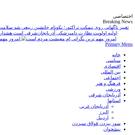
پایگاه خبری-تحلیلی روزنامه ساقی آذربایجان
اختصاصی
Breaking News
تغییر ناگهانی روی نیمکت تراکتور؛ نکونام جانشین ربیعی شد
اولیه اولویت نظارت دامپزشکی آذربایجان‌شرقی است
امروز مهم‌
Primary Menu
خانه
سیاسی
اقتصادی
بین المللی
اجتماعی
فرهنگ و هنر
ورزشی
آذربایجان شرقی
استانها
آذربایجان غربی
البرز
اردبیل
سوز بیزدن قولاق سیزدن
پیشخوان