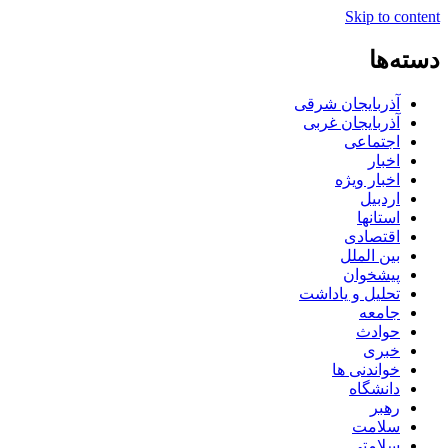
Skip to content
دسته‌ها
آذربایجان شرقی
آذربایجان غربی
اجتماعی
اخبار
اخبار ویژه
اردبیل
استانها
اقتصادی
بین الملل
پیشخوان
تحلیل و یاداشت
جامعه
حوادث
خبری
خواندنی ها
دانشگاه
رهبر
سلامت
سلامتی