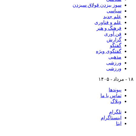
سوز بیزدن قولاق سیزدن
سیاسی
علم جدید
علم و فناوری
فرهنگ و هنر
فن آوری
گزارش
گفتگو
گفتگوی ویژه
مذهبی
ورزشی
ورزشی
۱۸ - مرداد - ۱۴۰۵
پیوندها
تماس با ما
وبلاگ
تلگرام
اینستاگرام
ایتا