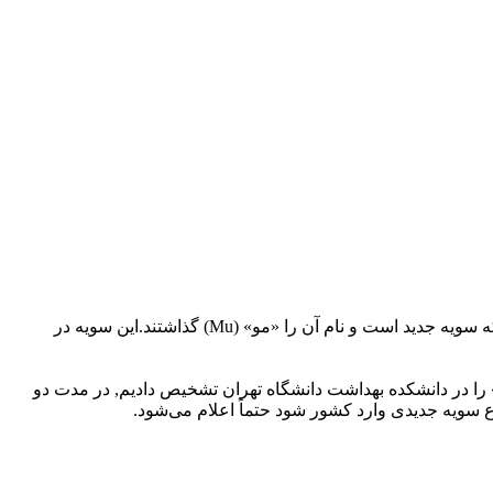
طلعت مختاری آزاد، گفت: این سویه در ژانویه سال میلادی جدید یعنی در دی ۱۳۹۹ در کلمبیا شناسایی شد و سپس در اواخر مرداد پذیرفتند که سویه جدید است و نام آن را «مو» (Mu) گذاشتند.این سویه در
پذیرفته که سویه «مو» موجب نگرانی است.نخستین بار که در ۳۰ بهمن سال ۱۳۹۸ ویروس «کرونا» را در دانشکده بهداشت دانشگاه تهران تشخیص دادیم, در مدت دو
ع سویه جدیدی وارد کشور شود حتماً اعلام می‌شود.