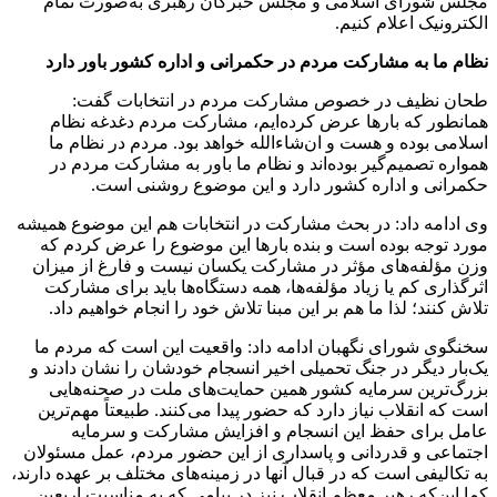
مجلس شورای اسلامی و مجلس خبرگان رهبری به‌صورت تمام
الکترونیک اعلام کنیم.
نظام ما به مشارکت مردم در حکمرانی و اداره کشور باور دارد
طحان نظیف در خصوص مشارکت مردم در انتخابات گفت:
همانطور که بار‌ها عرض کرده‌ایم، مشارکت مردم دغدغه نظام
اسلامی بوده و هست و ان‌شاءالله خواهد بود. مردم در نظام ما
همواره تصمیم‌گیر بوده‌اند و نظام ما باور به مشارکت مردم در
حکمرانی و اداره کشور دارد و این موضوع روشنی است.
وی ادامه داد: در بحث مشارکت در انتخابات هم این موضوع همیشه
مورد توجه بوده است و بنده بار‌ها این موضوع را عرض کردم که
وزن مؤلفه‌های مؤثر در مشارکت یکسان نیست و فارغ از میزان
اثرگذاری کم یا زیاد مؤلفه‌ها، همه دستگاه‌ها باید برای مشارکت
تلاش کنند؛ لذا ما هم بر این مبنا تلاش خود را انجام خواهیم داد.
سخنگوی شورای نگهبان ادامه داد: واقعیت این است که مردم ما
یک‌بار دیگر در جنگ تحمیلی اخیر انسجام خودشان را نشان دادند و
بزرگ‌ترین سرمایه کشور همین حمایت‌های ملت در صحنه‌هایی
است که انقلاب نیاز دارد که حضور پیدا می‌کنند. طبیعتاً مهم‌ترین
عامل برای حفظ این انسجام و افزایش مشارکت و سرمایه
اجتماعی و قدردانی و پاسداری از این حضور مردم، عمل مسئولان
به تکالیفی است که در قبال آنها در زمینه‌های مختلف بر عهده دارند،
کما این‌که رهبر معظم انقلاب نیز در پیامی که به مناسبت اربعین