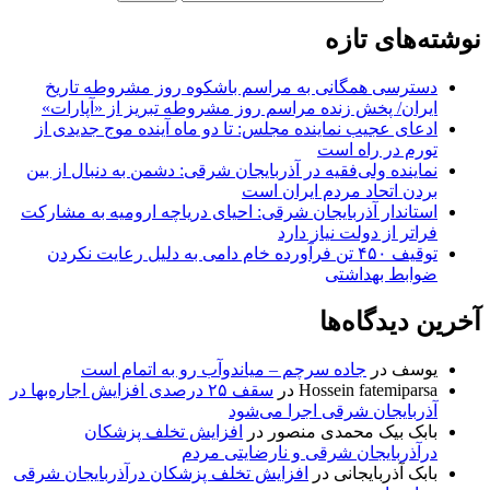
نوشته‌های تازه
دسترسی همگانی به مراسم باشکوه روز مشروطه تاریخ
ایران/ پخش زنده مراسم روز مشروطه تبریز از «آپارات»
ادعای عجیب نماینده مجلس: تا دو ماه آینده موج جدیدی از
تورم در راه است
نماینده ولی‌فقیه در آذربایجان شرقی: دشمن به دنبال از بین
بردن اتحاد مردم ایران است
استاندار آذربایجان شرقی: احیای دریاچه ارومیه به مشارکت
فراتر از دولت نیاز دارد
توقیف ۴۵۰ تن فرآورده خام دامی به دلیل رعایت نکردن
ضوابط بهداشتی
آخرین دیدگاه‌ها
یوسف
در
جاده سرچم – میاندوآب رو به اتمام است
Hossein fatemiparsa
در
سقف ۲۵ درصدی افزایش اجاره‌بها در
آذربایجان شرقی اجرا می‌شود
بابک بیک محمدی منصور
در
افزایش تخلف پزشکان
درآذربایجان شرقی و نارضایتی مردم
بابک آذربایجانی
در
افزایش تخلف پزشکان درآذربایجان شرقی