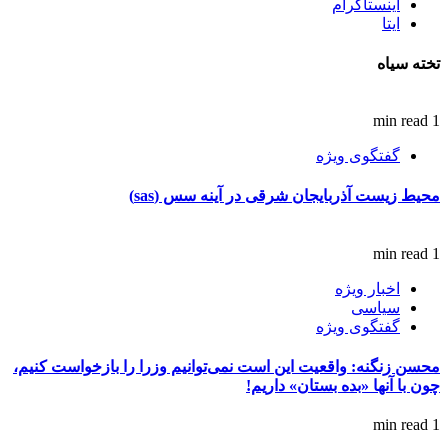
اینستاگرام
ایتا
تخته سیاه
1 min read
گفتگوی ویژه
محیط زیست آذربایجان شرقی در آینه سس (sas)
1 min read
اخبار ویژه
سیاسی
گفتگوی ویژه
محسن زنگنه: واقعیت این است نمی‌توانیم وزرا را بازخواست کنیم،
چون با آنها «بده بستان» داریم!
1 min read