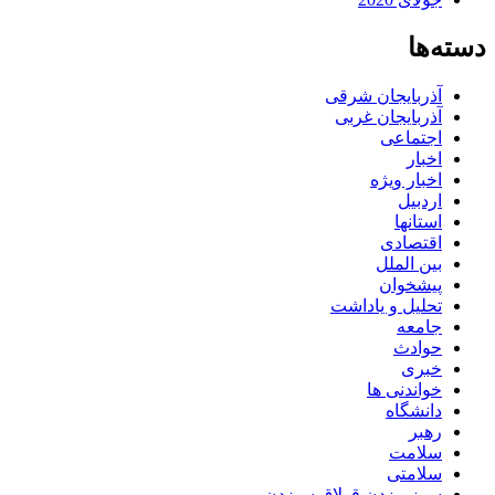
دسته‌ها
آذربایجان شرقی
آذربایجان غربی
اجتماعی
اخبار
اخبار ویژه
اردبیل
استانها
اقتصادی
بین الملل
پیشخوان
تحلیل و یاداشت
جامعه
حوادث
خبری
خواندنی ها
دانشگاه
رهبر
سلامت
سلامتی
سوز بیزدن قولاق سیزدن