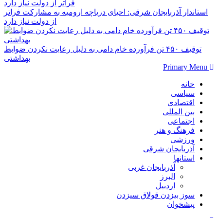
استاندار آذربایجان شرقی: احیای دریاچه ارومیه به مشارکت فراتر
از دولت نیاز دارد
توقیف ۴۵۰ تن فرآورده خام دامی به دلیل رعایت نکردن ضوابط
بهداشتی
Primary Menu
خانه
سیاسی
اقتصادی
بین المللی
اجتماعی
فرهنگ و هنر
ورزشی
آذربایجان شرقی
استانها
آذربایجان غربی
البرز
اردبیل
سوز بیزدن قولاق سیزدن
پیشخوان