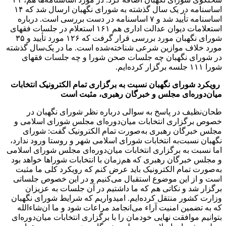
اساسنامه در یک سال گذشته به شورای نگهبان ارسال شد که ۱۴
اساسنامه تأیید شد و ۷ اساسنامه در دست بررسی است. درباره
استعلامات دیوان عدالت اداری هم ۱۶۱ استعلام در جلسات فقهای
شورای نگهبان مورد بررسی قرار گرفت که ۱۲۶ مورد تأیید و ۳۵
مورد خلاف موازین شرعی شناخته‌شده است. ما در یک‌سال گذشته
در شورای نگهبان چه جلسات صحن شورا و چه جلسات فقهای
شورا ۱۱۱ جلسه برگزار کرده‌ایم.
رویکرد شورای نگهبان نسبت به برگزاری تمام الکترونیک انتخابات
میان‌دوره‌ای مجلس و خبرگان رهبری، مثبت است
طحان‌نظیف در پاسخ به سوالی درباره نظر شورای نگهبان در
خصوص برگزاری انتخابات میان‌دوره‌ای مجلس شورای اسلامی و
مجلس خبرگان رهبری به‌صورت تمام الکترونیک گفت: شورای
نگهبان نسبت‌به انتخابات شورای اسلامی شهر و روستا ورود ندارد،
اما نسبت به برگزاری انتخابات میان‌دوره‌ای مجلس شورای اسلامی
و مجلس خبرگان رهبری که هم‌زمان با انتخابات شورا‌ها خواهد بود
به‌صورت تمام الکترونیک باید عرض کنم که رویکرد کلی ما مثبت
است و از این موضوع استقبال می‌کنیم و در این خصوص جلساتی
برگزار شد و نکاتی هم که ما داشتیم در آن جلسات به عزیزان
وزارت کشور منتقل کرده‌ایم. امیدواریم که شرایط شورای نگهبان
که به تضمین امنیت آراء می‌انجامد مراعات شود و ما ان‌شاءالله
بتوانیم موافقت نهایی خودمان را با برگزاری انتخابات میان‌دوره‌ای