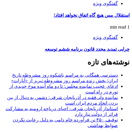
گفتگوی ویژه
استقلال مس هیچ گاه اتفاق نخواهد افتاد!
1 min read
گفتگوی ویژه
چرایی تمدید مجدد قانون برنامه ششم توسعه
نوشته‌های تازه
دسترسی همگانی به مراسم باشکوه روز مشروطه تاریخ
ایران/ پخش زنده مراسم روز مشروطه تبریز از «آپارات»
ادعای عجیب نماینده مجلس: تا دو ماه آینده موج جدیدی از
تورم در راه است
نماینده ولی‌فقیه در آذربایجان شرقی: دشمن به دنبال از بین
بردن اتحاد مردم ایران است
استاندار آذربایجان شرقی: احیای دریاچه ارومیه به مشارکت
فراتر از دولت نیاز دارد
توقیف ۴۵۰ تن فرآورده خام دامی به دلیل رعایت نکردن
ضوابط بهداشتی