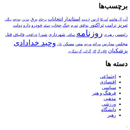
برچسب‌ها
استاندار
انتخابات
آب
برق
ارس
آل هاشم
برجام
بنزین
بودجه
آمریکا
بیگی
ارومیه
تبریز
تراکتور
ترامپ
خودرو
حجاب
دارو
جنگ
دولت
توافق
تورم
حمله
روزنامه
رئیسی
قتل
شهرداری
رهبری
شورا
قالیباف
عراقچی
ساقی
وحید خدادادی
مجلس
مسکن
مدارس
مس
مراغه
مردم
نان
پزشکیان
کالابرگ
گرانی
گاز
گردشگری
دسته ها
اجتماعی
اقتصادی
سیاسی
فرهنگ و هنر
مذهبی
ورزشی
دانشگاه
رهبر
کافه