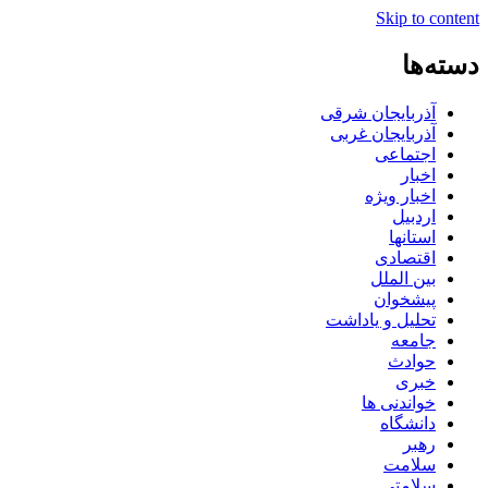
Skip to content
دسته‌ها
آذربایجان شرقی
آذربایجان غربی
اجتماعی
اخبار
اخبار ویژه
اردبیل
استانها
اقتصادی
بین الملل
پیشخوان
تحلیل و یاداشت
جامعه
حوادث
خبری
خواندنی ها
دانشگاه
رهبر
سلامت
سلامتی