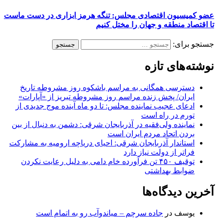
عضو کمیسیون اقتصادی مجلس: تنگه هرمز ابزاری در دست ماست
تا اقتصاد منطقه و جهان را مختل کنیم
جستجو برای:
نوشته‌های تازه
دسترسی همگانی به مراسم باشکوه روز مشروطه تاریخ
ایران/ پخش زنده مراسم روز مشروطه تبریز از «آپارات»
ادعای عجیب نماینده مجلس: تا دو ماه آینده موج جدیدی از
تورم در راه است
نماینده ولی‌فقیه در آذربایجان شرقی: دشمن به دنبال از بین
بردن اتحاد مردم ایران است
استاندار آذربایجان شرقی: احیای دریاچه ارومیه به مشارکت
فراتر از دولت نیاز دارد
توقیف ۴۵۰ تن فرآورده خام دامی به دلیل رعایت نکردن
ضوابط بهداشتی
آخرین دیدگاه‌ها
یوسف
در
جاده سرچم – میاندوآب رو به اتمام است