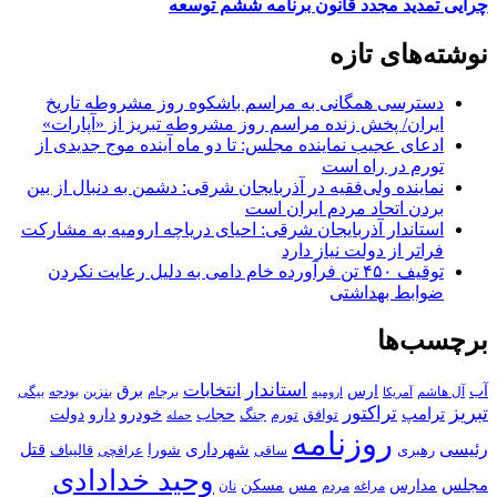
چرایی تمدید مجدد قانون برنامه ششم توسعه
نوشته‌های تازه
دسترسی همگانی به مراسم باشکوه روز مشروطه تاریخ
ایران/ پخش زنده مراسم روز مشروطه تبریز از «آپارات»
ادعای عجیب نماینده مجلس: تا دو ماه آینده موج جدیدی از
تورم در راه است
نماینده ولی‌فقیه در آذربایجان شرقی: دشمن به دنبال از بین
بردن اتحاد مردم ایران است
استاندار آذربایجان شرقی: احیای دریاچه ارومیه به مشارکت
فراتر از دولت نیاز دارد
توقیف ۴۵۰ تن فرآورده خام دامی به دلیل رعایت نکردن
ضوابط بهداشتی
برچسب‌ها
استاندار
انتخابات
آب
برق
ارس
آل هاشم
برجام
بنزین
بودجه
آمریکا
بیگی
ارومیه
تبریز
تراکتور
ترامپ
خودرو
حجاب
دارو
جنگ
دولت
توافق
تورم
حمله
روزنامه
رئیسی
قتل
شهرداری
رهبری
شورا
قالیباف
عراقچی
ساقی
وحید خدادادی
مجلس
مسکن
مدارس
مس
مراغه
مردم
نان