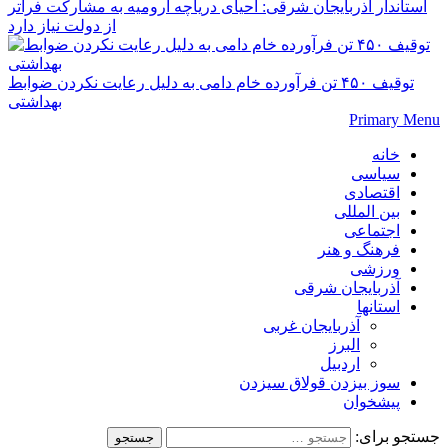
استاندار آذربایجان شرقی: احیای دریاچه ارومیه به مشارکت فراتر
از دولت نیاز دارد
توقیف ۴۵۰ تن فرآورده خام دامی به دلیل رعایت نکردن ضوابط
بهداشتی
Primary Menu
خانه
سیاسی
اقتصادی
بین المللی
اجتماعی
فرهنگ و هنر
ورزشی
آذربایجان شرقی
استانها
آذربایجان غربی
البرز
اردبیل
سوز بیزدن قولاق سیزدن
پیشخوان
جستجو برای: