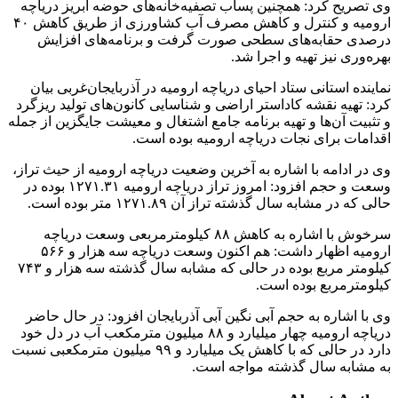
وی تصریح کرد: همچنین پساب تصفیه‌خانه‌های حوضه آبریز دریاچه
ارومیه و کنترل و کاهش مصرف آب کشاورزی از طریق کاهش ۴۰
درصدی حقابه‌های سطحی صورت گرفت و برنامه‌های افزایش
بهره‌وری نیز تهیه و اجرا شد.
نماینده استانی ستاد احیای دریاچه ارومیه در آذربایجان‌غربی بیان
کرد: تهیه نقشه کاداستر اراضی و شناسایی کانون‌های تولید ریزگرد
و تثبیت آن‌ها و تهیه برنامه جامع اشتغال و معیشت جایگزین از جمله
اقدامات برای نجات دریاچه ارومیه بوده است.
وی در ادامه با اشاره به آخرین وضعیت دریاچه ارومیه از حیث تراز،
وسعت و حجم افزود: امروز تراز دریاچه ارومیه ۱۲۷۱.۳۱ بوده در
حالی که در مشابه سال گذشته تراز آن ۱۲۷۱.۸۹ متر بوده است.
سرخوش با اشاره به کاهش ۸۸ کیلومترمربعی وسعت دریاچه
ارومیه اظهار داشت: هم اکنون وسعت دریاچه سه هزار و ۵۶۶
کیلومتر مربع بوده در حالی که مشابه سال گذشته سه هزار و ۷۴۳
کیلومترمربع بوده است.
وی با اشاره به حجم آبی نگین آبی آذربایجان افزود: در حال حاضر
دریاچه ارومیه چهار میلیارد و ۸۸ میلیون مترمکعب آب در دل خود
دارد در حالی که با کاهش یک میلیارد و ۹۹ میلیون مترمکعبی نسبت
به مشابه سال گذشته مواجه است.