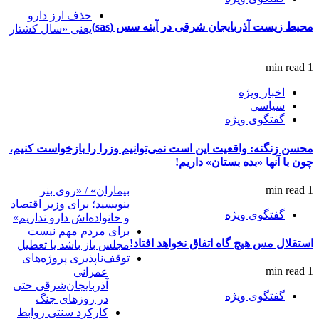
حذف ارز دارو
محیط زیست آذربایجان شرقی در آینه سس (sas)
یعنی «سال کشتار
1 min read
اخبار ویژه
سیاسی
گفتگوی ویژه
محسن زنگنه: واقعیت این است نمی‌توانیم وزرا را بازخواست کنیم،
چون با آنها «بده بستان» داریم!
1 min read
بیماران» / «روی بنر
بنویسید؛ برای وزیر اقتصاد
گفتگوی ویژه
و خانواده‌اش دارو نداریم»
برای مردم مهم نیست
استقلال مس هیچ گاه اتفاق نخواهد افتاد!
مجلس باز باشد یا تعطیل
توقف‌ناپذیری پروژه‌های
1 min read
عمرانی
آذربایجان‌شرقی حتی
گفتگوی ویژه
در روزهای جنگ
کارکرد سنتی روابط