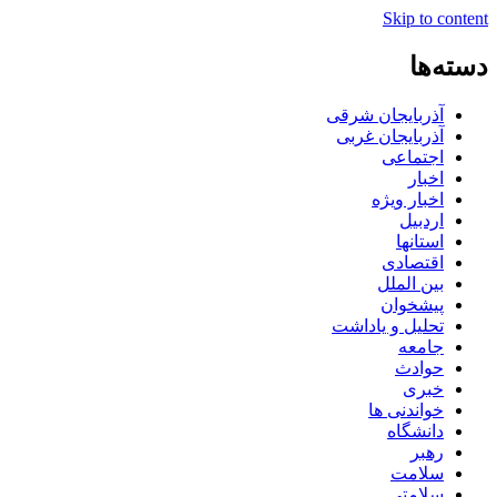
Skip to content
دسته‌ها
آذربایجان شرقی
آذربایجان غربی
اجتماعی
اخبار
اخبار ویژه
اردبیل
استانها
اقتصادی
بین الملل
پیشخوان
تحلیل و یاداشت
جامعه
حوادث
خبری
خواندنی ها
دانشگاه
رهبر
سلامت
سلامتی