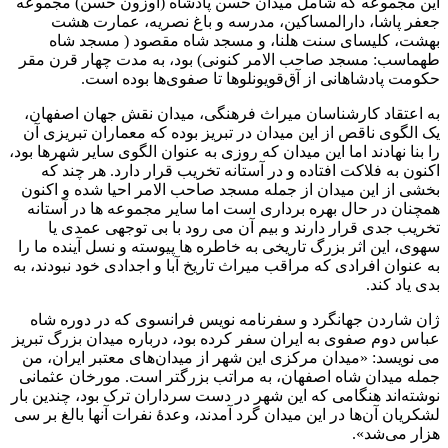
این مجموعه که شامل میدان حسن پادشاه (اوزون حسن) مجموعه
جعفر پاشا، دارالمساکین، مدرسه و باغ نصریه، عمارت هشت
بهشت، کلیسای سنت هلنا، و مسجد شاه مقصود ( مسجد شاه
طهماسب: مسجد صاحب الامر کنونی) بود، به مدت چهار قرن مقر
حکومت پادشاهانی از آق‌قویونلوها تا صفوی‌ها بوده است.
به اعتقاد کارشناسان میراث فرهنگی، میدان نقش جهان اصفهان،
یک الگوی ناقص از این میدان در تبریز بوده که معماران تبریزی آن
را بنا نهادند اما این میدان که روزی به عنوان الگوی سایر شهرها بود،
اکنون به فلاکت افتاده و در آستانه تخریب قرار دارد. هر چند که
بخشی از این میدان از جمله مسجد صاحب الامر احیا شده و اکنون
همچنان در حال بهره برداری است اما سایر مجموعه ها در آستانه
تخریب جدی قرار دارند و بیم آن می رود با بی توجهی عمدی یا
سهوی، این اثر بزرگ تاریخی به خاطره ها پیوسته و نسل آینده ما را
به عنوان افرادی که مراقب میراث تاریخ آبا و اجدادی خود نبودند، به
بدی یاد کند.
ژان شاردن جهانگرد و سفرنامه نویس فرانسوی که در دوره شاه
عباس دوم صفوی به ایران سفر کرده بود، درباره میدان بزرگ تبریز
می نویسد: «میدان مرکزی این شهر از میدان‌های معتبر ایران، من
جمله میدان شاه اصفهان، به مراتب بزرگتر است. مورخان عثمانی
نوشته‌اند هنگامی که این شهر در دست سرداران ترک بود، چندین بار
لشکریان آن‌ها در این میدان گرد آمدند، وعدۀ نفرات آنها بالغ بر سی
هزار می‌شد».