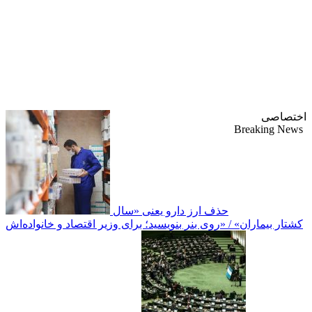
پایگاه خبری-تحلیلی
روزنامه ساقی آذربایجان
اختصاصی
Breaking News
حذف ارز دارو یعنی «سال
کشتار بیماران» / «روی بنر بنویسید؛ برای وزیر اقتصاد و خانواده‌اش