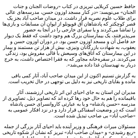
حافظ حسین کربلایی تبریزی در کتاب «روضات الجنان و جنات
الجنان» می‌نویسد: «در کنار مسجد اوزون حسن، مدرسه‌های عالی
برای طلاب علوم نصریه قرار داشت. در میدان صاحب آباد بجز یک
قصر کوچکتر که پادشاهان آق قویونلو از ایوان آن مسابقات و بازی‌ها
را تماشا می‌کردند و یا سفرای خارجی را در آنجا به حضور
می‌پذیرفتند، یک بیمارستان بزرگ هم وجود داشت که فقط یک دیوار
حد فاصل آن و مسجد اوزون حسن بود. در دوران اوزون حسن و
یعقوب، به شهادت بازرگانان ونیزی، بیش از هزار تن مستمند و بیمار
در این بیمارستان که اتاق‌های وسیعش با قالی مفروش بود، زندگی
می‌کردند. در سفره‌خانه مجاور که به فقرا اختصاص داشت، به خرج
دربار به تهیدستان غذا داده می‌شد».
به گزارش تسنیم اکنون از این میدان صاحب آباد، آثار کمی باقی
مانده و بقایای تاریخی نیز به دلیل بی توجهی در حال تخریب است.
مدیران این استان به جای احیای این اثر تاریخی ارزشمند، آثار
باقیمانده را هم به حال خود رها کرده اند که تصاویر ذیل، تصاویری از
مدرسه «حسن پادشاه» و یا به عبارتی کاروانسرای حسن پادشاه
است که در وضعیت اسفناکی قرار دارد و در نزد افکار عمومی به
«صاحب آباد» بی صاحب تبدیل شده است.
مسئولان میراث فرهنگی و وزیر آینده باید احیای آثار بزرگی از جمله
«ربع رشیدی» و «میدان صاحب آباد» تبریز که نشان از شکوه تاریخی