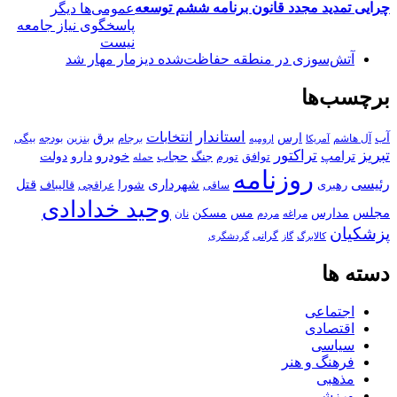
چرایی تمدید مجدد قانون برنامه ششم توسعه
عمومی‌ها دیگر
پاسخگوی نیاز جامعه
نیست
آتش‌سوزی در منطقه حفاظت‌شده دیزمار مهار شد
برچسب‌ها
استاندار
انتخابات
آب
برق
ارس
آل هاشم
برجام
بنزین
بودجه
آمریکا
بیگی
ارومیه
تبریز
تراکتور
ترامپ
خودرو
حجاب
دارو
جنگ
دولت
توافق
تورم
حمله
روزنامه
رئیسی
قتل
شهرداری
رهبری
شورا
قالیباف
عراقچی
ساقی
وحید خدادادی
مجلس
مسکن
مدارس
مس
مراغه
مردم
نان
پزشکیان
کالابرگ
گرانی
گاز
گردشگری
دسته ها
اجتماعی
اقتصادی
سیاسی
فرهنگ و هنر
مذهبی
ورزشی