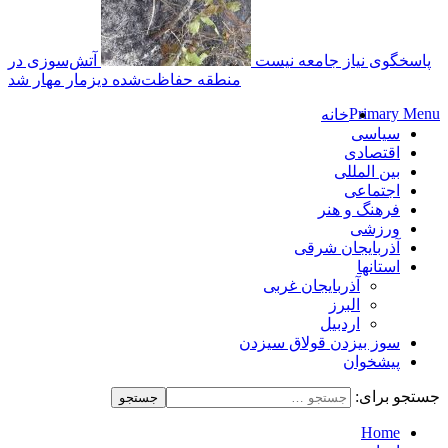
پاسخگوی نیاز جامعه نیست
آتش‌سوزی در
منطقه حفاظت‌شده دیزمار مهار شد
Primary Menu
خانه
سیاسی
اقتصادی
بین المللی
اجتماعی
فرهنگ و هنر
ورزشی
آذربایجان شرقی
استانها
آذربایجان غربی
البرز
اردبیل
سوز بیزدن قولاق سیزدن
پیشخوان
جستجو برای:
Home