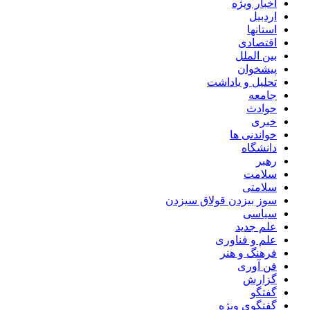
اخبار ویژه
اردبیل
استانها
اقتصادی
بین الملل
پیشخوان
تحلیل و یاداشت
جامعه
حوادث
خبری
خواندنی ها
دانشگاه
رهبر
سلامت
سلامتی
سوز بیزدن قولاق سیزدن
سیاسی
علم جدید
علم و فناوری
فرهنگ و هنر
فن آوری
گزارش
گفتگو
گفتگوی ویژه