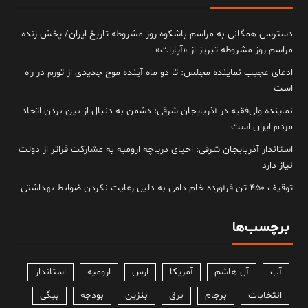
دسترسی همگانی به مراسم باشکوه روز مشروطه تاریخ ایران/ پخش زنده
مراسم روز مشروطه تبریز از «آپارات»
ادعای عجیب نماینده مجلس: تا دو ماه آینده موج جدیدی از تورم در راه
است
نماینده ولی‌فقیه در آذربایجان شرقی: دشمن به دنبال از بین بردن اتحاد
مردم ایران است
استاندار آذربایجان شرقی: احیای دریاچه ارومیه به مشارکت فراتر از دولت
نیاز دارد
توقیف ۴۵۰ تن فرآورده خام دامی به دلیل رعایت نکردن ضوابط بهداشتی
برچسب‌ها
آب
آل هاشم
آمریکا
ارس
ارومیه
استاندار
انتخابات
برجام
برق
بنزین
بودجه
بیگی