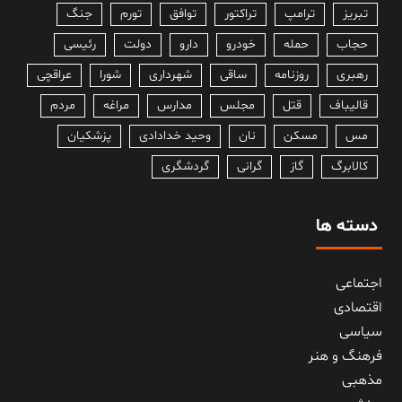
تبریز
ترامپ
تراکتور
توافق
تورم
جنگ
حجاب
حمله
خودرو
دارو
دولت
رئیسی
رهبری
روزنامه
ساقی
شهرداری
شورا
عراقچی
قالیباف
قتل
مجلس
مدارس
مراغه
مردم
مس
مسکن
نان
وحید خدادادی
پزشکیان
کالابرگ
گاز
گرانی
گردشگری
دسته ها
اجتماعی
اقتصادی
سیاسی
فرهنگ و هنر
مذهبی