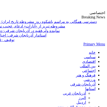
پایگاه خبری-تحلیلی روزنامه ساقی آذربایجان
اختصاصی
Breaking News
دسترسی همگانی به مراسم باشکوه روز مشروطه تاریخ ایران/ 
مشروطه تبریز از «آپارات»
Primary Menu
خانه
سیاسی
اقتصادی
بین المللی
اجتماعی
فرهنگ و هنر
ورزشی
آذربایجان شرقی
استانها
آذربایجان غربی
البرز
اردبیل
سوز بیزدن قولاق سیزدن