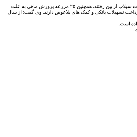
مدیر شیلات استان کهگیلویه و بویراحمد عنوان کرد: مزرعه پرورش ماهی در مناطق “چیتاب”، “تنگ‌مهریان”، “زی زی” و” میان‌تنگان” به علت سیلاب از بین رفتند. همچنین ۲۵ مزرعه پرورش ماهی به علت
تی از جمله پرداخت تسهیلات بانکی و کمک های بلاعوض دارند. وی گفت: از سال
اده است.
.