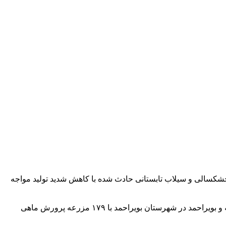
زار تن ماهی قزل‌آلا در استان باشیم که به دلیل خشکسالی و سیلاب تابستانی حادث شده با کاهش شدید تولید مواجه
جانبازی با بیان اینکه در استان ۲۵۷ مزرعه پرورش ماهی قزل‌آلا فعال است، تصریح کرد: بیشترین ماهی قزل آلای تولیدی در استان کهگیلویه و بویراحمد در شهرستان بویراحمد با ۱۷۹ مزرعه پرورش ماهی