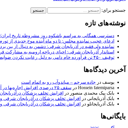
جستجو برای:
نوشته‌های تازه
دسترسی همگانی به مراسم باشکوه روز مشروطه تاریخ ایران/ 
ادعای عجیب نماینده مجلس: تا دو ماه آینده موج جدیدی از تورم
نماینده ولی‌فقیه در آذربایجان شرقی: دشمن به دنبال از بین بر
استاندار آذربایجان شرقی: احیای دریاچه ارومیه به مشارکت فرات
توقیف ۴۵۰ تن فرآورده خام دامی به دلیل رعایت نکردن ضوابط بهداشتی
آخرین دیدگاه‌ها
یوسف
در
جاده سرچم – میاندوآب رو به اتمام است
Hossein fatemiparsa
در
سقف ۲۵ درصدی افزایش اجاره‌بها در آذربایجان شرقی اجرا می‌شود
بابک بیک محمدی منصور
در
افزایش تخلف پزشکان درآذربایجان
بابک آذربایجانی
در
افزایش تخلف پزشکان درآذربایجان شرقی و 
بابک آذربایجانلو
در
افزایش تخلف پزشکان درآذربایجان شرقی و 
بایگانی‌ها