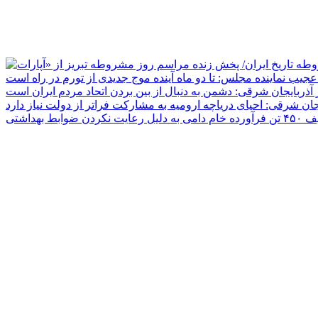
جیب نماینده مجلس: تا دو ماه آینده موج جدیدی از تورم در راه است
ر آذربایجان شرقی: دشمن به دنبال از بین بردن اتحاد مردم ایران است
یجان شرقی: احیای دریاچه ارومیه به مشارکت فراتر از دولت نیاز دارد
دلیل رعایت نکردن ضوابط بهداشتی