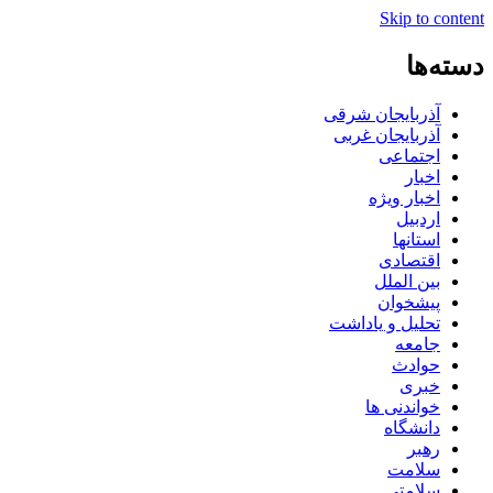
Skip to content
دسته‌ها
آذربایجان شرقی
آذربایجان غربی
اجتماعی
اخبار
اخبار ویژه
اردبیل
استانها
اقتصادی
بین الملل
پیشخوان
تحلیل و یاداشت
جامعه
حوادث
خبری
خواندنی ها
دانشگاه
رهبر
سلامت
سلامتی