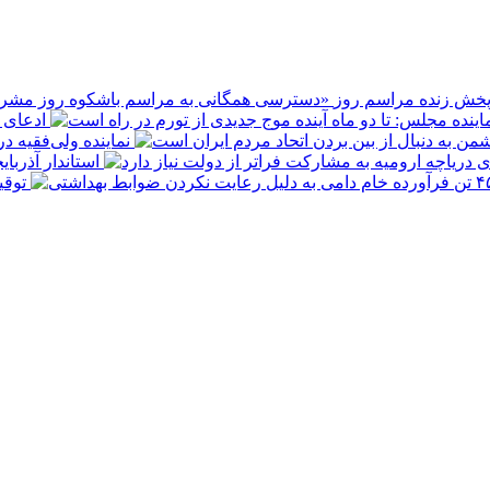
پخش زنده مراسم روز
ادعای ع
نماینده ولی‌فقیه د
استاندار آذربا
توقیف ۴۵۰ تن فرآورده خام دامی به 