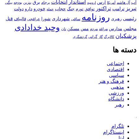
استاندار
انتخابات
آب
برق
ارس
آل هاشم
برجام
بنزین
بودجه
آمریکا
بیگی
ارومیه
تبریز
تراکتور
ترامپ
خودرو
حجاب
دارو
جنگ
دولت
توافق
تورم
حمله
روزنامه
رئیسی
قتل
شهرداری
رهبری
شورا
قالیباف
عراقچی
ساقی
وحید خدادادی
مجلس
مسکن
مدارس
مس
مراغه
مردم
نان
پزشکیان
کالابرگ
گرانی
گاز
گردشگری
دسته ها
اجتماعی
اقتصادی
سیاسی
فرهنگ و هنر
مذهبی
ورزشی
دانشگاه
رهبر
کافه
تلگرام
اینستاگرام
ایتا