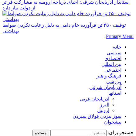
استاندار آذربایجان شرقی: احیای دریاچه ارومیه به مشارکت فراتر
از دولت نیاز دارد
توقیف ۴۵۰ تن فرآورده خام دامی به دلیل رعایت نکردن ضوابط
بهداشتی
Primary Menu
خانه
سیاسی
اقتصادی
بین المللی
اجتماعی
فرهنگ و هنر
ورزشی
آذربایجان شرقی
استانها
آذربایجان غربی
البرز
اردبیل
سوز بیزدن قولاق سیزدن
پیشخوان
جستجو برای: