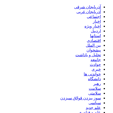
آذربایجان شرقی
آذربایجان غربی
اجتماعی
اخبار
اخبار ویژه
اردبیل
استانها
اقتصادی
بین الملل
پیشخوان
تحلیل و یاداشت
جامعه
حوادث
خبری
خواندنی ها
دانشگاه
رهبر
سلامت
سلامتی
سوز بیزدن قولاق سیزدن
سیاسی
علم جدید
علم و فناوری