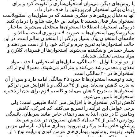
یا روش‌های دیگر، می‌توان استخوان‌سازی را تقویت کرد و برای
درمان پوکی استخوان این پروتئین را هدف قرار داد.
آنها به دنبال پروتئین‌های دیگری هستند که در سلول‌های استئوبلاست
استخوان‌ساز فعال هستند تا بتوانند این عارضه شایع را درمان کنند.
در پوکی استخوان اصطلاحا استخوان‌ها متخلخل می‌شوند. ساختار
میکروسکوپی استخوان‌ها به صورت لانه زنبوری است. منافذ و
خانه‌های استخوان پوک بسیار بزرگتر از استخوان سالم است. در این
حالت استخوان‌ها به تدریج جرم و تراکم خود را از دست می‌دهند و
بسیار حساس و شکننده می‌شوند. استخوان‌ها از فیبرهای کلاژن و
مواد معدنی تشکیل شده‌اند.
از بدو تولد تا اوایل ۲۰ سالگی، سلول‌های استخوانی با جذب مواد
مغذی و معدنی رشد می‌کنند و متراکم می‌شوند. معمولا اوج تراکم
استخوان‌ها در ۲۰ سالگی است.
رشد و توسعه استخوان‌ها تا حدود ۲۵ سالگی ادامه دارد و پس از آن
به ندرت کاهش می‌یابد. پس از ۴۵ سالگی و با افزایش سن، تراکم
استخوان‌ها به تدریج کاهش می‌یابد و کلسیم لازم برای بدن از ذخیره
استخوان‌ها تامین می‌شود.
کاهش تراکم استخوان‌ها با افزایش سن کاملا طبیعی است؛ ولی
برخی عوامل این فرآیند را تسریع می‌کنند. کم تحرکی، کاهش
ویتامین D در بدن، ابتلا به بیماری‌های خاص مانند سرطان، یائسگی
زودرس (کمتر از ۴۵ سال)، کاهش استروژن در بدن و شرایط
پزشکی خاص مانند پرکاری تیرویید، بیماری سلیاک، نارسایی مزمن
کلیه، آرتریت روماتویید، بیماری‌های مزمن کبدی و دیابت نوع ۱ از