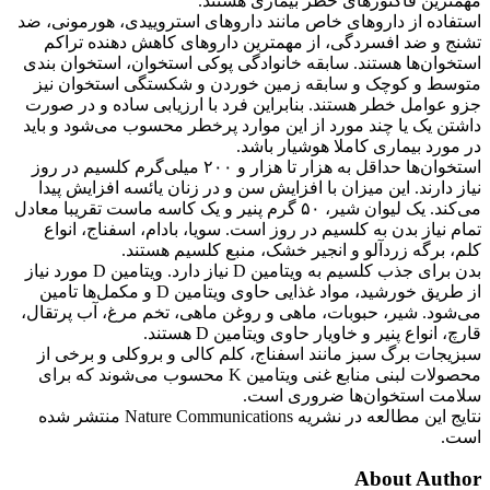
مهمترین فاکتورهای خطر بیماری هستند.
استفاده از داروهای خاص مانند داروهای استروییدی، هورمونی، ضد
تشنج و ضد افسردگی، از مهمترین داروهای کاهش دهنده تراکم
استخوان‌ها هستند. سابقه خانوادگی پوکی استخوان، استخوان بندی
متوسط و کوچک و سابقه زمین خوردن و شکستگی استخوان نیز
جزو عوامل خطر هستند. بنابراین فرد با ارزیابی ساده و در صورت
داشتن یک یا چند مورد از این موارد پرخطر محسوب می‌شود و باید
در مورد بیماری کاملا هوشیار باشد.
استخوان‌ها حداقل به هزار تا هزار و ۲۰۰ میلی‌گرم کلسیم در روز
نیاز دارند. این میزان با افزایش سن و در زنان یائسه افزایش پیدا
می‌کند. یک لیوان شیر، ۵۰ گرم پنیر و یک کاسه ماست تقریبا معادل
تمام نیاز بدن به کلسیم در روز است. سویا، بادام، اسفناج، انواع
کلم، برگه زردآلو و انجیر خشک، منبع کلسیم هستند.
بدن برای جذب کلسیم به ویتامین D نیاز دارد. ویتامین D مورد نیاز
از طریق خورشید، مواد غذایی حاوی ویتامین D و مکمل‌ها تامین
می‌شود. شیر، حبوبات، ماهی و روغن ماهی، تخم مرغ، آب پرتقال،
قارچ، انواع پنیر و خاویار حاوی ویتامین D هستند.
سبزیجات برگ سبز مانند اسفناج، کلم کالی و بروکلی و برخی از
محصولات لبنی منابع غنی ویتامین K محسوب می‌شوند که برای
سلامت استخوان‌ها ضروری است.
نتایج این مطالعه در نشریه Nature Communications منتشر شده
است.
About Author