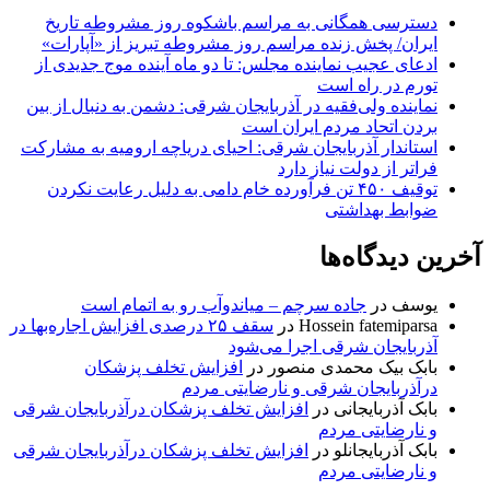
دسترسی همگانی به مراسم باشکوه روز مشروطه تاریخ
ایران/ پخش زنده مراسم روز مشروطه تبریز از «آپارات»
ادعای عجیب نماینده مجلس: تا دو ماه آینده موج جدیدی از
تورم در راه است
نماینده ولی‌فقیه در آذربایجان شرقی: دشمن به دنبال از بین
بردن اتحاد مردم ایران است
استاندار آذربایجان شرقی: احیای دریاچه ارومیه به مشارکت
فراتر از دولت نیاز دارد
توقیف ۴۵۰ تن فرآورده خام دامی به دلیل رعایت نکردن
ضوابط بهداشتی
آخرین دیدگاه‌ها
یوسف
در
جاده سرچم – میاندوآب رو به اتمام است
Hossein fatemiparsa
در
سقف ۲۵ درصدی افزایش اجاره‌بها در
آذربایجان شرقی اجرا می‌شود
بابک بیک محمدی منصور
در
افزایش تخلف پزشکان
درآذربایجان شرقی و نارضایتی مردم
بابک آذربایجانی
در
افزایش تخلف پزشکان درآذربایجان شرقی
و نارضایتی مردم
بابک آذربایجانلو
در
افزایش تخلف پزشکان درآذربایجان شرقی
و نارضایتی مردم