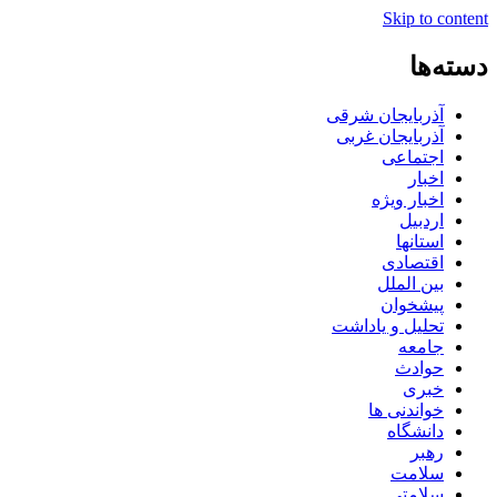
Skip to content
دسته‌ها
آذربایجان شرقی
آذربایجان غربی
اجتماعی
اخبار
اخبار ویژه
اردبیل
استانها
اقتصادی
بین الملل
پیشخوان
تحلیل و یاداشت
جامعه
حوادث
خبری
خواندنی ها
دانشگاه
رهبر
سلامت
سلامتی