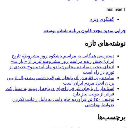
1 min read
گفتگوی ویژه
چرایی تمدید مجدد قانون برنامه ششم توسعه
نوشته‌های تازه
دسترسی همگانی به مراسم باشکوه روز مشروطه تاریخ
ایران/ پخش زنده مراسم روز مشروطه تبریز از «آپارات»
ادعای عجیب نماینده مجلس: تا دو ماه آینده موج جدیدی از
تورم در راه است
نماینده ولی‌فقیه در آذربایجان شرقی: دشمن به دنبال از بین
بردن اتحاد مردم ایران است
استاندار آذربایجان شرقی: احیای دریاچه ارومیه به مشارکت
فراتر از دولت نیاز دارد
توقیف ۴۵۰ تن فرآورده خام دامی به دلیل رعایت نکردن
ضوابط بهداشتی
برچسب‌ها