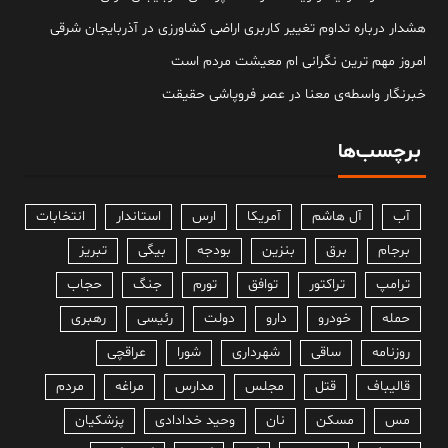
هشدار درباره تداوم تغییر کاربری اراضی کشاورزی در آذربایجان شرقی
امروز مهم‌ ترین نگرانی‌ ام معیشت مردم است
خبرنگار واسطه‌ی معنا در عصر فروپاشی حقیقت
برچسب‌ها
آب
آل هاشم
آمریکا
ارس
استاندار
انتخابات
برجام
برق
بنزین
بودجه
بیگی
تبریز
ترامپ
تراکتور
توافق
تورم
جنگ
حجاب
حمله
خودرو
دارو
دولت
رئیسی
رهبری
روزنامه
ساقی
شهرداری
شورا
عراقچی
قالیباف
قتل
مجلس
مدارس
مراغه
مردم
مس
مسکن
نان
وحید خدادادی
پزشکیان