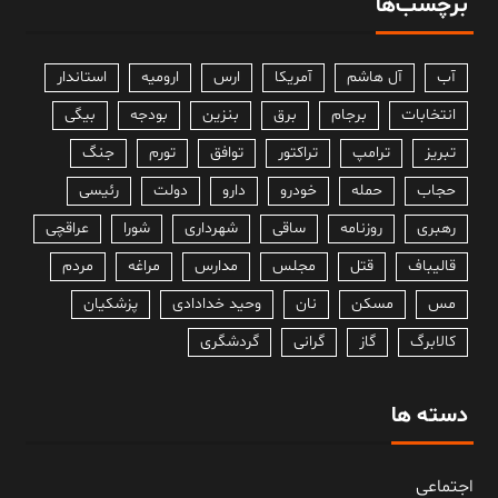
برچسب‌ها
آب
آل هاشم
آمریکا
ارس
ارومیه
استاندار
انتخابات
برجام
برق
بنزین
بودجه
بیگی
تبریز
ترامپ
تراکتور
توافق
تورم
جنگ
حجاب
حمله
خودرو
دارو
دولت
رئیسی
رهبری
روزنامه
ساقی
شهرداری
شورا
عراقچی
قالیباف
قتل
مجلس
مدارس
مراغه
مردم
مس
مسکن
نان
وحید خدادادی
پزشکیان
کالابرگ
گاز
گرانی
گردشگری
دسته ها
اجتماعی