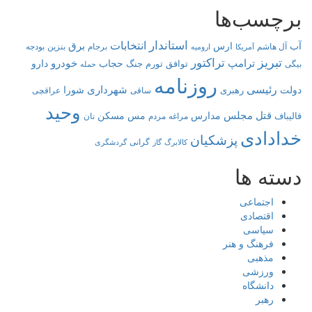
برچسب‌ها
استاندار
انتخابات
برق
آب
ارس
آل هاشم
برجام
بنزین
بودجه
آمریکا
ارومیه
تبریز
تراکتور
ترامپ
خودرو
حجاب
دارو
توافق
جنگ
تورم
بیگی
حمله
روزنامه
رئیسی
شهرداری
دولت
شورا
رهبری
عراقچی
ساقی
وحید
قتل
مجلس
مدارس
مس
مسکن
قالیباف
مراغه
مردم
نان
خدادادی
پزشکیان
کالابرگ
گرانی
گاز
گردشگری
دسته ها
اجتماعی
اقتصادی
سیاسی
فرهنگ و هنر
مذهبی
ورزشی
دانشگاه
رهبر