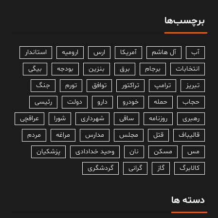
برچسب‌ها
آب
آل هاشم
آمریکا
ارس
ارومیه
استاندار
انتخابات
برجام
برق
بنزین
بودجه
بیگی
تبریز
ترامپ
تراکتور
توافق
تورم
جنگ
حجاب
حمله
خودرو
دارو
دولت
رئیسی
رهبری
روزنامه
ساقی
شهرداری
شورا
عراقچی
قالیباف
قتل
مجلس
مدارس
مراغه
مردم
مس
مسکن
نان
وحید خدادادی
پزشکیان
کالابرگ
گاز
گرانی
گردشگری
دسته ها