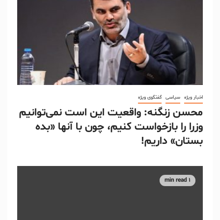
اخبار ویژه
سیاسی
گفتگوی ویژه
محسن زنگنه: واقعیت این است نمی‌توانیم
وزرا را بازخواست کنیم، چون با آنها «بده
بستان» داریم!
1 min read