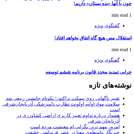
چون با آنها «بده بستان» داریم!
1 min read
گفتگوی ویژه
استقلال مس هیچ گاه اتفاق نخواهد افتاد!
1 min read
گفتگوی ویژه
چرایی تمدید مجدد قانون برنامه ششم توسعه
نوشته‌های تازه
تغییر ناگهانی روی نیمکت تراکتور؛ نکونام جانشین ربیعی شد
سلامت مواد اولیه اولویت نظارت دامپزشکی آذربایجان‌شرقی
است
هشدار درباره تداوم تغییر کاربری اراضی کشاورزی در
آذربایجان شرقی
امروز مهم‌ ترین نگرانی‌ ام معیشت مردم است
خبرنگار واسطه‌ی معنا در عصر فروپاشی حقیقت