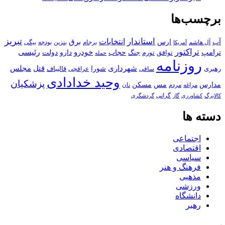
برچسب‌ها
استاندار
تبریز
انتخابات
آب
برق
ارس
آل هاشم
برجام
بنزین
بودجه
آمریکا
بیگی
تراکتور
ترامپ
خودرو
رئیسی
حجاب
دارو
جنگ
دولت
توافق
تورم
حمله
روزنامه
قتل
مجلس
شهرداری
رهبری
شورا
قالیباف
عراقچی
ساقی
وحید خدادادی
پزشکیان
مسکن
مدارس
مس
مراغه
مردم
نان
کالابرگ
گرانی
کشاورزی
گاز
گردشگری
دسته ها
اجتماعی
اقتصادی
سیاسی
فرهنگ و هنر
مذهبی
ورزشی
دانشگاه
رهبر
کافه