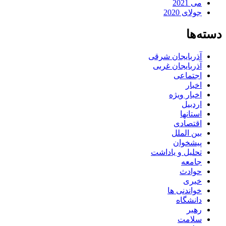
می 2021
جولای 2020
دسته‌ها
آذربایجان شرقی
آذربایجان غربی
اجتماعی
اخبار
اخبار ویژه
اردبیل
استانها
اقتصادی
بین الملل
پیشخوان
تحلیل و یاداشت
جامعه
حوادث
خبری
خواندنی ها
دانشگاه
رهبر
سلامت