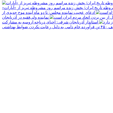
ه تاریخ ایران/ پخش زنده مراسم روز مشروطه تبریز از «آپارات»
ادعای عجیب نماینده مجلس: تا دو ماه آینده موج جدیدی از
نماینده ولی‌فقیه در آذربایجان
استاندار آذربایجان شرقی: احیای دریاچه ارومیه به مشارکت
دلیل رعایت نکردن ضوابط بهداشتی