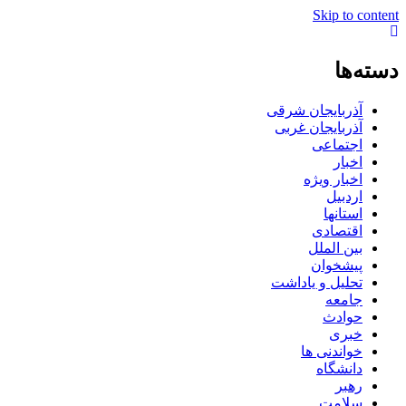
Skip to content
دسته‌ها
آذربایجان شرقی
آذربایجان غربی
اجتماعی
اخبار
اخبار ویژه
اردبیل
استانها
اقتصادی
بین الملل
پیشخوان
تحلیل و یاداشت
جامعه
حوادث
خبری
خواندنی ها
دانشگاه
رهبر
سلامت