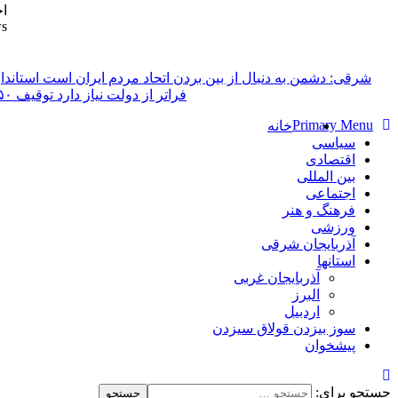
ا
ws
پایگاه خبری-تحلیلی روزنامه ساقی آذربایجان
شرقی: دشمن به دنبال از بین بردن اتحاد مردم ایران است
فراتر از دولت نیاز دارد
Primary Menu
خانه
سیاسی
اقتصادی
بین المللی
اجتماعی
فرهنگ و هنر
ورزشی
آذربایجان شرقی
استانها
آذربایجان غربی
البرز
اردبیل
سوز بیزدن قولاق سیزدن
پیشخوان
جستجو برای: