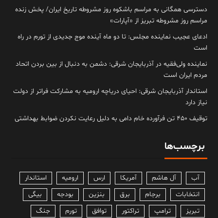
دسترسی همگانی به مراسم باشکوه روز مشروطه تاریخ ایران/ پخش زنده
مراسم روز مشروطه تبریز از «آپارات»
ادعای عجیب نماینده مجلس: تا دو ماه آینده موج جدیدی از تورم در راه
است
نماینده ولی‌فقیه در آذربایجان شرقی: دشمن به دنبال از بین بردن اتحاد
مردم ایران است
استاندار آذربایجان شرقی: احیای دریاچه ارومیه به مشارکت فراتر از دولت
نیاز دارد
توقیف ۴۵۰ تن فرآورده خام دامی به دلیل رعایت نکردن ضوابط بهداشتی
برچسب‌ها
آب
آل هاشم
آمریکا
ارس
ارومیه
استاندار
انتخابات
برجام
برق
بنزین
بودجه
بیگی
تبریز
ترامپ
تراکتور
توافق
تورم
جنگ