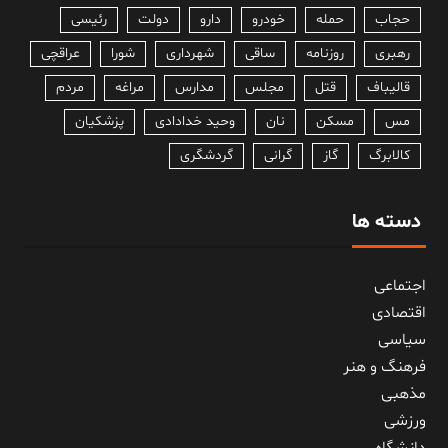
حجاب
حمله
خودرو
دارو
دولت
رئیسی
رهبری
روزنامه
ساقی
شهرداری
شورا
عراقچی
قالیباف
قتل
مجلس
مدارس
مراغه
مردم
مس
مسکن
نان
وحید خدادادی
پزشکیان
کالابرگ
گاز
گرانی
گردشگری
دسته ها
اجتماعی
اقتصادی
سیاسی
فرهنگ و هنر
مذهبی
ورزشی
دانشگاه