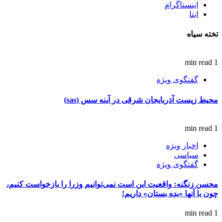
اینستاگرام
ایتا
تخته سیاه
1 min read
گفتگوی ویژه
محیط زیست آذربایجان شرقی در آینه سس (sas)
1 min read
اخبار ویژه
سیاسی
گفتگوی ویژه
محسن زنگنه: واقعیت این است نمی‌توانیم وزرا را بازخواست کنیم،
چون با آنها «بده بستان» داریم!
1 min read