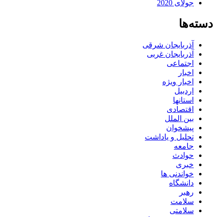
جولای 2020
دسته‌ها
آذربایجان شرقی
آذربایجان غربی
اجتماعی
اخبار
اخبار ویژه
اردبیل
استانها
اقتصادی
بین الملل
پیشخوان
تحلیل و یاداشت
جامعه
حوادث
خبری
خواندنی ها
دانشگاه
رهبر
سلامت
سلامتی