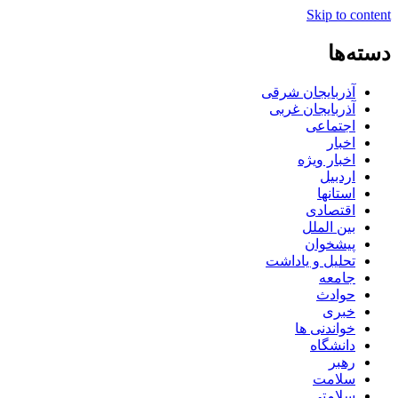
Skip to content
دسته‌ها
آذربایجان شرقی
آذربایجان غربی
اجتماعی
اخبار
اخبار ویژه
اردبیل
استانها
اقتصادی
بین الملل
پیشخوان
تحلیل و یاداشت
جامعه
حوادث
خبری
خواندنی ها
دانشگاه
رهبر
سلامت
سلامتی