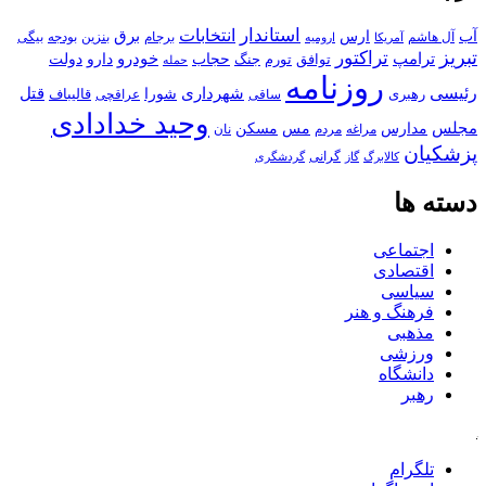
استاندار
انتخابات
آب
برق
ارس
آل هاشم
برجام
بنزین
بودجه
آمریکا
بیگی
ارومیه
تبریز
تراکتور
ترامپ
خودرو
حجاب
دارو
جنگ
دولت
توافق
تورم
حمله
روزنامه
رئیسی
قتل
شهرداری
رهبری
شورا
قالیباف
عراقچی
ساقی
وحید خدادادی
مجلس
مسکن
مدارس
مس
مراغه
مردم
نان
پزشکیان
کالابرگ
گرانی
گاز
گردشگری
دسته ها
اجتماعی
اقتصادی
سیاسی
فرهنگ و هنر
مذهبی
ورزشی
دانشگاه
رهبر
کافه
تلگرام