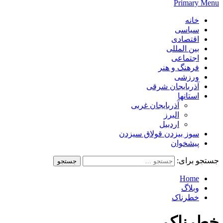
Primary Menu
خانه
سیاسی
اقتصادی
بین المللی
اجتماعی
فرهنگ و هنر
ورزشی
آذربایجان شرقی
استانها
آذربایجان غربی
البرز
اردبیل
سوز بیزدن قولاق سیزدن
پیشخوان
جستجو برای:
Home
وبلاگ
خطرناک
خطرناک