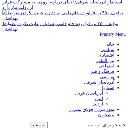
استاندار آذربایجان شرقی: احیای دریاچه ارومیه به مشارکت فراتر
از دولت نیاز دارد
توقیف ۴۵۰ تن فرآورده خام دامی به دلیل رعایت نکردن ضوابط
بهداشتی
Primary Menu
خانه
سیاسی
اقتصادی
بین المللی
اجتماعی
فرهنگ و هنر
ورزشی
آذربایجان شرقی
استانها
آذربایجان غربی
البرز
اردبیل
سوز بیزدن قولاق سیزدن
پیشخوان
جستجو برای: