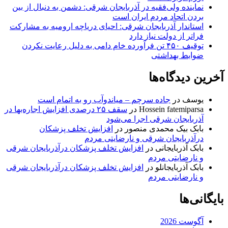
نماینده ولی‌فقیه در آذربایجان شرقی: دشمن به دنبال از بین
بردن اتحاد مردم ایران است
استاندار آذربایجان شرقی: احیای دریاچه ارومیه به مشارکت
فراتر از دولت نیاز دارد
توقیف ۴۵۰ تن فرآورده خام دامی به دلیل رعایت نکردن
ضوابط بهداشتی
آخرین دیدگاه‌ها
یوسف
در
جاده سرچم – میاندوآب رو به اتمام است
Hossein fatemiparsa
در
سقف ۲۵ درصدی افزایش اجاره‌بها در
آذربایجان شرقی اجرا می‌شود
بابک بیک محمدی منصور
در
افزایش تخلف پزشکان
درآذربایجان شرقی و نارضایتی مردم
بابک آذربایجانی
در
افزایش تخلف پزشکان درآذربایجان شرقی
و نارضایتی مردم
بابک آذربایجانلو
در
افزایش تخلف پزشکان درآذربایجان شرقی
و نارضایتی مردم
بایگانی‌ها
آگوست 2026