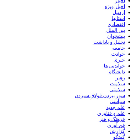
اخبار
اخبار ویژه
اردبیل
استانها
اقتصادی
بین الملل
پیشخوان
تحلیل و یاداشت
جامعه
حوادث
خبری
خواندنی ها
دانشگاه
رهبر
سلامت
سلامتی
سوز بیزدن قولاق سیزدن
سیاسی
علم جدید
علم و فناوری
فرهنگ و هنر
فن آوری
گزارش
گفتگو