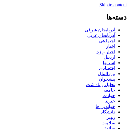
Skip to content
دسته‌ها
آذربایجان شرقی
آذربایجان غربی
اجتماعی
اخبار
اخبار ویژه
اردبیل
استانها
اقتصادی
بین الملل
پیشخوان
تحلیل و یاداشت
جامعه
حوادث
خبری
خواندنی ها
دانشگاه
رهبر
سلامت
سلامتی