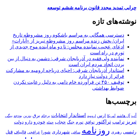
چرایی تمدید مجدد قانون برنامه ششم توسعه
نوشته‌های تازه
دسترسی همگانی به مراسم باشکوه روز مشروطه تاریخ
ایران/ پخش زنده مراسم روز مشروطه تبریز از «آپارات»
ادعای عجیب نماینده مجلس: تا دو ماه آینده موج جدیدی از
تورم در راه است
نماینده ولی‌فقیه در آذربایجان شرقی: دشمن به دنبال از بین
بردن اتحاد مردم ایران است
استاندار آذربایجان شرقی: احیای دریاچه ارومیه به مشارکت
فراتر از دولت نیاز دارد
توقیف ۴۵۰ تن فرآورده خام دامی به دلیل رعایت نکردن
ضوابط بهداشتی
برچسب‌ها
استاندار
انتخابات
آب
برق
ارس
آل هاشم
برجام
بنزین
بودجه
آمریکا
بیگی
ارومیه
تبریز
تراکتور
ترامپ
خودرو
حجاب
دارو
جنگ
دولت
توافق
تورم
حمله
روزنامه
رئیسی
قتل
شهرداری
رهبری
شورا
قالیباف
عراقچی
ساقی