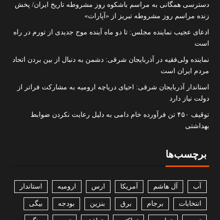
دسترسی همگانی به مراسم باشکوه روز مشروطه تاریخ ایران/ پخش
زنده مراسم روز مشروطه تبریز از «آپارات»
ادعای عجیب نماینده مجلس: تا دو ماه آینده موج جدیدی از تورم در راه
است
نماینده ولی‌فقیه در آذربایجان شرقی: دشمن به دنبال از بین بردن اتحاد
مردم ایران است
استاندار آذربایجان شرقی: احیای دریاچه ارومیه به مشارکت فراتر از
دولت نیاز دارد
توقیف ۴۵۰ تن فرآورده خام دامی به دلیل رعایت نکردن ضوابط
بهداشتی
برچسب‌ها
آب
آل هاشم
آمریکا
ارس
ارومیه
استاندار
انتخابات
برجام
برق
بنزین
بودجه
بیگی