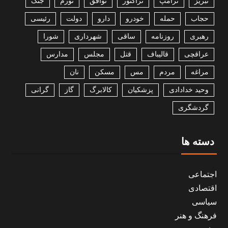
تبریز
ترامپ
تراکتور
توافق
تورم
جنگ
حجاب
حمله
خودرو
دارو
دولت
رئیسی
رهبری
روزنامه
ساقی
شهرداری
شورا
عراقچی
قالیباف
قتل
مجلس
مدارس
مراغه
مردم
مس
مسکن
نان
وحید خدادادی
پزشکیان
کالابرگ
گاز
گرانی
گردشگری
دسته ها
اجتماعی
اقتصادی
سیاسی
فرهنگ و هنر