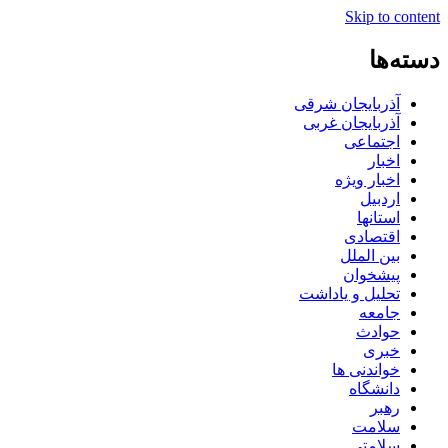
Skip to content
دسته‌ها
آذربایجان شرقی
آذربایجان غربی
اجتماعی
اخبار
اخبار ویژه
اردبیل
استانها
اقتصادی
بین الملل
پیشخوان
تحلیل و یاداشت
جامعه
حوادث
خبری
خواندنی ها
دانشگاه
رهبر
سلامت
سلامتی