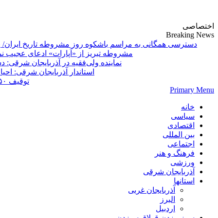
پایگاه خبری-تحلیلی روزنامه ساقی آذربایجان
اختصاصی
Breaking News
دسترسی همگانی به مراسم باشکوه روز مشروطه تاریخ ایران/ 
مشروطه تبریز از «آپارات»
Primary Menu
خانه
سیاسی
اقتصادی
بین المللی
اجتماعی
فرهنگ و هنر
ورزشی
آذربایجان شرقی
استانها
آذربایجان غربی
البرز
اردبیل
سوز بیزدن قولاق سیزدن