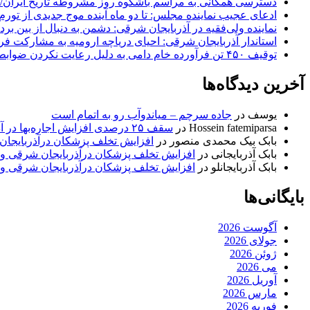
دسترسی همگانی به مراسم باشکوه روز مشروطه تاریخ ایران/ 
ادعای عجیب نماینده مجلس: تا دو ماه آینده موج جدیدی از تورم
نماینده ولی‌فقیه در آذربایجان شرقی: دشمن به دنبال از بین بر
استاندار آذربایجان شرقی: احیای دریاچه ارومیه به مشارکت فرات
توقیف ۴۵۰ تن فرآورده خام دامی به دلیل رعایت نکردن ضوابط بهداشتی
آخرین دیدگاه‌ها
یوسف
در
جاده سرچم – میاندوآب رو به اتمام است
Hossein fatemiparsa
در
سقف ۲۵ درصدی افزایش اجاره‌بها در آذربایجان شرقی اجرا می‌شود
بابک بیک محمدی منصور
در
افزایش تخلف پزشکان درآذربایجان
بابک آذربایجانی
در
افزایش تخلف پزشکان درآذربایجان شرقی و 
بابک آذربایجانلو
در
افزایش تخلف پزشکان درآذربایجان شرقی و 
بایگانی‌ها
آگوست 2026
جولای 2026
ژوئن 2026
می 2026
آوریل 2026
مارس 2026
فوریه 2026