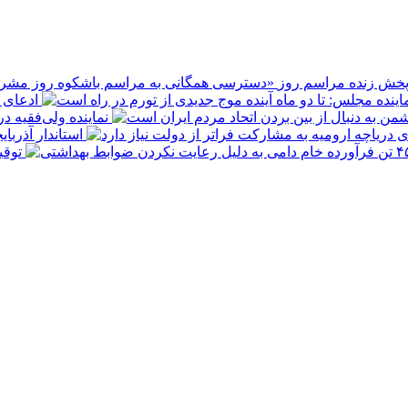
پخش زنده مراسم روز
ادعای ع
نماینده ولی‌فقیه د
استاندار آذربا
توقیف ۴۵۰ تن فرآورده خام دامی به 