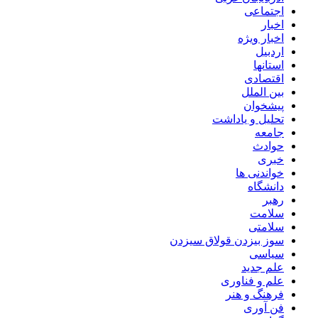
اجتماعی
اخبار
اخبار ویژه
اردبیل
استانها
اقتصادی
بین الملل
پیشخوان
تحلیل و یاداشت
جامعه
حوادث
خبری
خواندنی ها
دانشگاه
رهبر
سلامت
سلامتی
سوز بیزدن قولاق سیزدن
سیاسی
علم جدید
علم و فناوری
فرهنگ و هنر
فن آوری