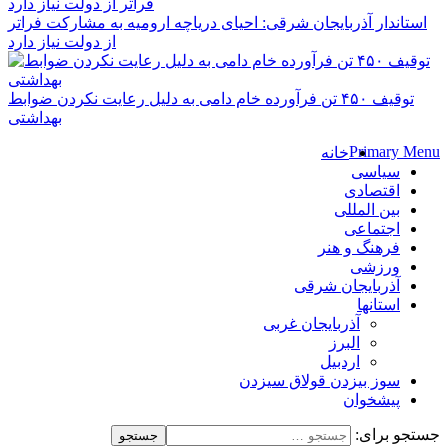
استاندار آذربایجان شرقی: احیای دریاچه ارومیه به مشارکت فراتر
از دولت نیاز دارد
توقیف ۴۵۰ تن فرآورده خام دامی به دلیل رعایت نکردن ضوابط
بهداشتی
Primary Menu
خانه
سیاسی
اقتصادی
بین المللی
اجتماعی
فرهنگ و هنر
ورزشی
آذربایجان شرقی
استانها
آذربایجان غربی
البرز
اردبیل
سوز بیزدن قولاق سیزدن
پیشخوان
جستجو برای: