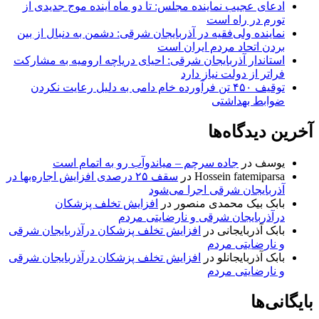
ادعای عجیب نماینده مجلس: تا دو ماه آینده موج جدیدی از
تورم در راه است
نماینده ولی‌فقیه در آذربایجان شرقی: دشمن به دنبال از بین
بردن اتحاد مردم ایران است
استاندار آذربایجان شرقی: احیای دریاچه ارومیه به مشارکت
فراتر از دولت نیاز دارد
توقیف ۴۵۰ تن فرآورده خام دامی به دلیل رعایت نکردن
ضوابط بهداشتی
آخرین دیدگاه‌ها
یوسف
در
جاده سرچم – میاندوآب رو به اتمام است
Hossein fatemiparsa
در
سقف ۲۵ درصدی افزایش اجاره‌بها در
آذربایجان شرقی اجرا می‌شود
بابک بیک محمدی منصور
در
افزایش تخلف پزشکان
درآذربایجان شرقی و نارضایتی مردم
بابک آذربایجانی
در
افزایش تخلف پزشکان درآذربایجان شرقی
و نارضایتی مردم
بابک آذربایجانلو
در
افزایش تخلف پزشکان درآذربایجان شرقی
و نارضایتی مردم
بایگانی‌ها