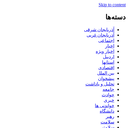
Skip to content
دسته‌ها
آذربایجان شرقی
آذربایجان غربی
اجتماعی
اخبار
اخبار ویژه
اردبیل
استانها
اقتصادی
بین الملل
پیشخوان
تحلیل و یاداشت
جامعه
حوادث
خبری
خواندنی ها
دانشگاه
رهبر
سلامت
سلامتی