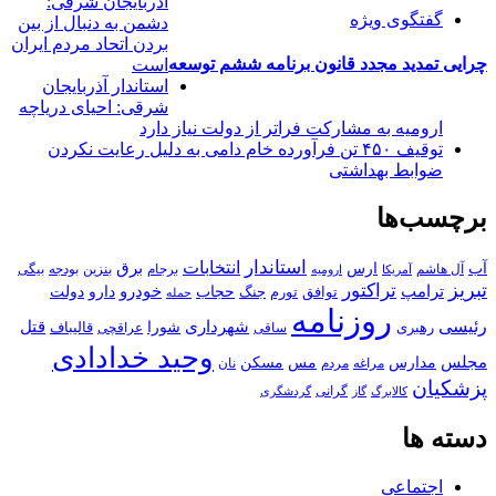
آذربایجان شرقی:
گفتگوی ویژه
دشمن به دنبال از بین
بردن اتحاد مردم ایران
چرایی تمدید مجدد قانون برنامه ششم توسعه
است
استاندار آذربایجان
شرقی: احیای دریاچه
ارومیه به مشارکت فراتر از دولت نیاز دارد
توقیف ۴۵۰ تن فرآورده خام دامی به دلیل رعایت نکردن
ضوابط بهداشتی
برچسب‌ها
استاندار
انتخابات
آب
برق
ارس
آل هاشم
برجام
بنزین
بودجه
آمریکا
بیگی
ارومیه
تبریز
تراکتور
ترامپ
خودرو
حجاب
دارو
جنگ
دولت
توافق
تورم
حمله
روزنامه
رئیسی
قتل
شهرداری
رهبری
شورا
قالیباف
عراقچی
ساقی
وحید خدادادی
مجلس
مسکن
مدارس
مس
مراغه
مردم
نان
پزشکیان
کالابرگ
گرانی
گاز
گردشگری
دسته ها
اجتماعی