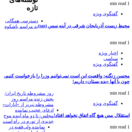
1 min read
تازه
گفتگوی ویژه
دسترسی همگانی
محیط زیست آذربایجان شرقی در آینه سس (sas)
به مراسم باشکوه
1 min read
اخبار ویژه
سیاسی
گفتگوی ویژه
محسن زنگنه: واقعیت این است نمی‌توانیم وزرا را بازخواست کنیم،
چون با آنها «بده بستان» داریم!
1 min read
روز مشروطه تاریخ ایران/
پخش زنده مراسم روز
گفتگوی ویژه
مشروطه تبریز از «آپارات»
ادعای عجیب نماینده
استقلال مس هیچ گاه اتفاق نخواهد افتاد!
مجلس: تا دو ماه آینده موج
جدیدی از تورم در راه است
1 min read
نماینده ولی‌فقیه در