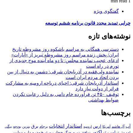
1 min read
گفتگوی ویژه
چرایی تمدید مجدد قانون برنامه ششم توسعه
نوشته‌های تازه
دسترسی همگانی به مراسم باشکوه روز مشروطه تاریخ
ایران/ پخش زنده مراسم روز مشروطه تبریز از «آپارات»
ادعای عجیب نماینده مجلس: تا دو ماه آینده موج جدیدی از
تورم در راه است
نماینده ولی‌فقیه در آذربایجان شرقی: دشمن به دنبال از بین
بردن اتحاد مردم ایران است
استاندار آذربایجان شرقی: احیای دریاچه ارومیه به مشارکت
فراتر از دولت نیاز دارد
توقیف ۴۵۰ تن فرآورده خام دامی به دلیل رعایت نکردن
ضوابط بهداشتی
برچسب‌ها
استاندار
انتخابات
آب
برق
ارس
آل هاشم
برجام
بنزین
بودجه
آمریکا
بیگی
ارومیه
تبریز
تراکتور
ترامپ
خودرو
حجاب
دارو
جنگ
دولت
توافق
تورم
حمله