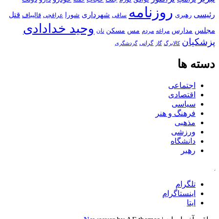
روزنامه
رئیسی
قتل
شهرداری
رهبری
شورا
قالیباف
عراقچی
ساقی
وحید خدادادی
مجلس
مسکن
مدارس
مس
مراغه
مردم
نان
پزشکیان
کالابرگ
گرانی
گاز
گردشگری
دسته ها
اجتماعی
اقتصادی
سیاسی
فرهنگ و هنر
مذهبی
ورزشی
دانشگاه
رهبر
کافه
تلگرام
اینستاگرام
ایتا