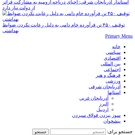
استاندار آذربایجان شرقی: احیای دریاچه ارومیه به مشارکت فراتر
از دولت نیاز دارد
توقیف ۴۵۰ تن فرآورده خام دامی به دلیل رعایت نکردن ضوابط
بهداشتی
Primary Menu
خانه
سیاسی
اقتصادی
بین المللی
اجتماعی
فرهنگ و هنر
ورزشی
آذربایجان شرقی
استانها
آذربایجان غربی
البرز
اردبیل
سوز بیزدن قولاق سیزدن
پیشخوان
جستجو برای: