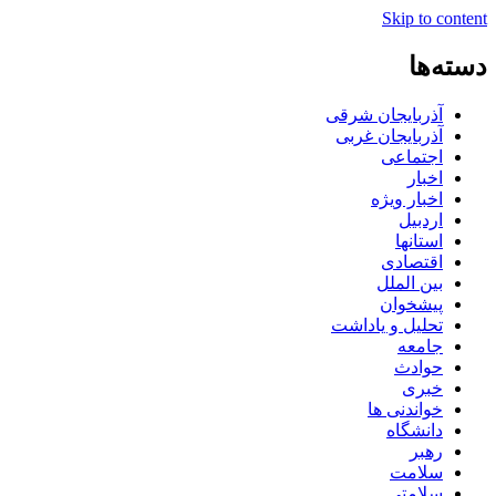
Skip to content
دسته‌ها
آذربایجان شرقی
آذربایجان غربی
اجتماعی
اخبار
اخبار ویژه
اردبیل
استانها
اقتصادی
بین الملل
پیشخوان
تحلیل و یاداشت
جامعه
حوادث
خبری
خواندنی ها
دانشگاه
رهبر
سلامت
سلامتی