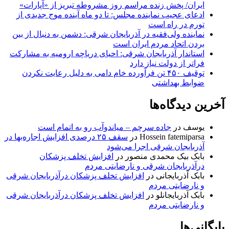
ایران/ پخش زنده مراسم روز مشروطه تبریز از «آپارات»
ادعای عجیب نماینده مجلس: تا دو ماه آینده موج جدیدی از
تورم در راه است
نماینده ولی‌فقیه در آذربایجان شرقی: دشمن به دنبال از بین
بردن اتحاد مردم ایران است
استاندار آذربایجان شرقی: احیای دریاچه ارومیه به مشارکت
فراتر از دولت نیاز دارد
توقیف ۴۵۰ تن فرآورده خام دامی به دلیل رعایت نکردن
ضوابط بهداشتی
آخرین دیدگاه‌ها
یوسف
در
جاده سرچم – میاندوآب رو به اتمام است
Hossein fatemiparsa
در
سقف ۲۵ درصدی افزایش اجاره‌بها در
آذربایجان شرقی اجرا می‌شود
بابک بیک محمدی منصور
در
افزایش تخلف پزشکان
درآذربایجان شرقی و نارضایتی مردم
بابک آذربایجانی
در
افزایش تخلف پزشکان درآذربایجان شرقی
و نارضایتی مردم
بابک آذربایجانلو
در
افزایش تخلف پزشکان درآذربایجان شرقی
و نارضایتی مردم
بایگانی‌ها