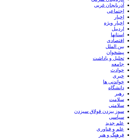
آذربایجان غربی
اجتماعی
اخبار
اخبار ویژه
اردبیل
استانها
اقتصادی
بین الملل
پیشخوان
تحلیل و یاداشت
جامعه
حوادث
خبری
خواندنی ها
دانشگاه
رهبر
سلامت
سلامتی
سوز بیزدن قولاق سیزدن
سیاسی
علم جدید
علم و فناوری
فرهنگ و هنر