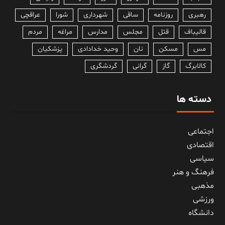
رهبری
روزنامه
ساقی
شهرداری
شورا
عراقچی
قالیباف
قتل
مجلس
مدارس
مراغه
مردم
مس
مسکن
نان
وحید خدادادی
پزشکیان
کالابرگ
گاز
گرانی
گردشگری
دسته ها
اجتماعی
اقتصادی
سیاسی
فرهنگ و هنر
مذهبی
ورزشی
دانشگاه