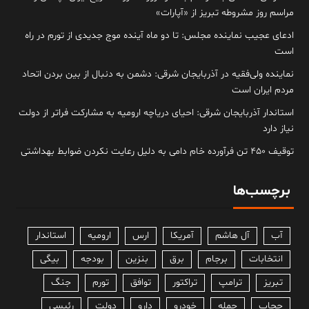
مراسم روز مشروطه تبریز از «آپارات»
ادعای عجیب نماینده مجلس: تا دو ماه آینده موج جدیدی از تورم در راه
است
نماینده ولی‌فقیه در آذربایجان شرقی: دشمن به دنبال از بین بردن اتحاد
مردم ایران است
استاندار آذربایجان شرقی: احیای دریاچه ارومیه به مشارکت فراتر از دولت
نیاز دارد
توقیف ۴۵۰ تن فرآورده خام دامی به دلیل رعایت نکردن ضوابط بهداشتی
برچسب‌ها
آب
آل هاشم
آمریکا
ارس
ارومیه
استاندار
انتخابات
برجام
برق
بنزین
بودجه
بیگی
تبریز
ترامپ
تراکتور
توافق
تورم
جنگ
حجاب
حمله
خودرو
دارو
دولت
رئیسی