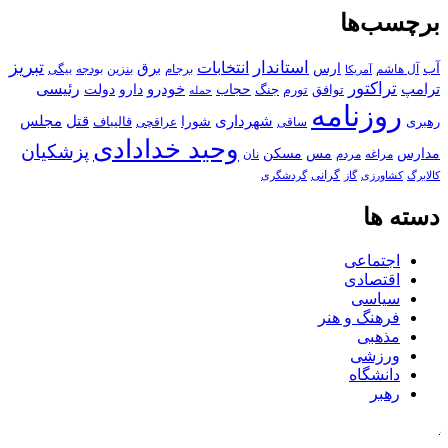
برچسب‌ها
استاندار
تبریز
انتخابات
آب
برق
ارس
آل هاشم
برجام
بنزین
بودجه
آمریکا
بیگی
تراکتور
ترامپ
خودرو
رئیسی
حجاب
دارو
جنگ
دولت
توافق
تورم
حمله
روزنامه
قتل
مجلس
شهرداری
رهبری
شورا
قالیباف
عراقچی
ساقی
وحید خدادادی
پزشکیان
مسکن
مدارس
مس
مراغه
مردم
نان
کالابرگ
گرانی
کشاورزی
گاز
گردشگری
دسته ها
اجتماعی
اقتصادی
سیاسی
فرهنگ و هنر
مذهبی
ورزشی
دانشگاه
رهبر
کافه