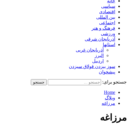
خانه
سیاسی
اقتصادی
بین المللی
اجتماعی
فرهنگ و هنر
ورزشی
آذربایجان شرقی
استانها
آذربایجان غربی
البرز
اردبیل
سوز بیزدن قولاق سیزدن
پیشخوان
جستجو برای:
Home
وبلاگ
مرزاغه
مرزاغه