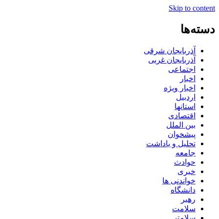
Skip to content
دسته‌ها
آذربایجان شرقی
آذربایجان غربی
اجتماعی
اخبار
اخبار ویژه
اردبیل
استانها
اقتصادی
بین الملل
پیشخوان
تحلیل و یاداشت
جامعه
حوادث
خبری
خواندنی ها
دانشگاه
رهبر
سلامت
سلامتی