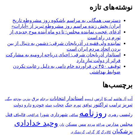
نوشته‌های تازه
دسترسی همگانی به مراسم باشکوه روز مشروطه تاریخ
ایران/ پخش زنده مراسم روز مشروطه تبریز از «آپارات»
ادعای عجیب نماینده مجلس: تا دو ماه آینده موج جدیدی از
تورم در راه است
نماینده ولی‌فقیه در آذربایجان شرقی: دشمن به دنبال از بین
بردن اتحاد مردم ایران است
استاندار آذربایجان شرقی: احیای دریاچه ارومیه به مشارکت
فراتر از دولت نیاز دارد
توقیف ۴۵۰ تن فرآورده خام دامی به دلیل رعایت نکردن
ضوابط بهداشتی
برچسب‌ها
استاندار
انتخابات
آب
برق
ارس
آل هاشم
برجام
بنزین
بودجه
آمریکا
بیگی
ارومیه
تبریز
تراکتور
ترامپ
خودرو
حجاب
دارو
جنگ
دولت
توافق
تورم
حمله
روزنامه
رئیسی
قتل
شهرداری
رهبری
شورا
قالیباف
عراقچی
ساقی
وحید خدادادی
مجلس
مسکن
مدارس
مس
مراغه
مردم
نان
پزشکیان
کالابرگ
گرانی
گاز
گردشگری