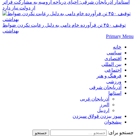
استاندار آذربایجان شرقی: احیای دریاچه ارومیه به مشارکت فراتر
از دولت نیاز دارد
توقیف ۴۵۰ تن فرآورده خام دامی به دلیل رعایت نکردن ضوابط
بهداشتی
Primary Menu
خانه
سیاسی
اقتصادی
بین المللی
اجتماعی
فرهنگ و هنر
ورزشی
آذربایجان شرقی
استانها
آذربایجان غربی
البرز
اردبیل
سوز بیزدن قولاق سیزدن
پیشخوان
جستجو برای: