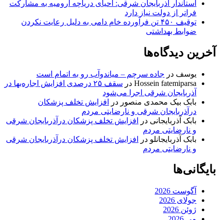
استاندار آذربایجان شرقی: احیای دریاچه ارومیه به مشارکت
فراتر از دولت نیاز دارد
توقیف ۴۵۰ تن فرآورده خام دامی به دلیل رعایت نکردن
ضوابط بهداشتی
آخرین دیدگاه‌ها
یوسف
در
جاده سرچم – میاندوآب رو به اتمام است
Hossein fatemiparsa
در
سقف ۲۵ درصدی افزایش اجاره‌بها در
آذربایجان شرقی اجرا می‌شود
بابک بیک محمدی منصور
در
افزایش تخلف پزشکان
درآذربایجان شرقی و نارضایتی مردم
بابک آذربایجانی
در
افزایش تخلف پزشکان درآذربایجان شرقی
و نارضایتی مردم
بابک آذربایجانلو
در
افزایش تخلف پزشکان درآذربایجان شرقی
و نارضایتی مردم
بایگانی‌ها
آگوست 2026
جولای 2026
ژوئن 2026
می 2026