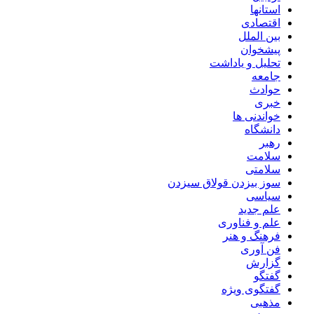
استانها
اقتصادی
بین الملل
پیشخوان
تحلیل و یاداشت
جامعه
حوادث
خبری
خواندنی ها
دانشگاه
رهبر
سلامت
سلامتی
سوز بیزدن قولاق سیزدن
سیاسی
علم جدید
علم و فناوری
فرهنگ و هنر
فن آوری
گزارش
گفتگو
گفتگوی ویژه
مذهبی