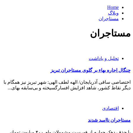
Home
وبلاگ
مستاجران
مستاجران
تحلیل و یاداشت
چنگال اجاره بهاء بر گلوی مستاجران تبریز
اختصاصی ساقی آذربایجان/ الهه لطف الهی: شهر تبریز نیز همگام با
دیگر نقاط کشور، شاهد افزایش افسارگسیخته و بی‌سابقه بهای...
اقتصادی
مستاجران ناامید شدند
با حذف دهک چهارم از فهرست مشمولان وام ۴۰۰ میلیون تومانی