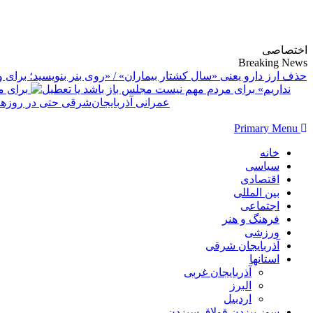
پایگاه خبری-تحلیلی روزنامه ساقی آذربایجان
اختصاصی
Breaking News
حذف ارز دارو یعنی «سال کشتار بیماران» / «روی بنر بنویسید؛ برای وز
نداریم»
برای م
عمرانی آذربایجان‌شرقی حتی در روز
Primary Menu
خانه
سیاسی
اقتصادی
بین المللی
اجتماعی
فرهنگ و هنر
ورزشی
آذربایجان شرقی
استانها
آذربایجان غربی
البرز
اردبیل
سوز بیزدن قولاق سیزدن