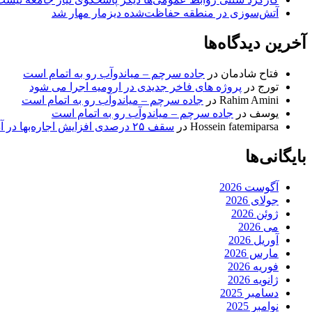
آتش‌سوزی در منطقه حفاظت‌شده دیزمار مهار شد
آخرین دیدگاه‌ها
فتاح شادمان
در
جاده سرچم – میاندوآب رو به اتمام است
تورج
در
پروژه های فاخر جدیدی در ارومیه اجرا می شود
Rahim Amini
در
جاده سرچم – میاندوآب رو به اتمام است
یوسف
در
جاده سرچم – میاندوآب رو به اتمام است
Hossein fatemiparsa
در
سقف ۲۵ درصدی افزایش اجاره‌بها در آذربایجان شرقی اجرا می‌شود
بایگانی‌ها
آگوست 2026
جولای 2026
ژوئن 2026
می 2026
آوریل 2026
مارس 2026
فوریه 2026
ژانویه 2026
دسامبر 2025
نوامبر 2025