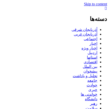
Skip to content
دسته‌ها
آذربایجان شرقی
آذربایجان غربی
اجتماعی
اخبار
اخبار ویژه
اردبیل
استانها
اقتصادی
بین الملل
پیشخوان
تحلیل و یاداشت
جامعه
حوادث
خبری
خواندنی ها
دانشگاه
رهبر
سلامت