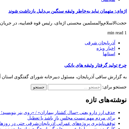
اژه‌ای: متهمان نباید به‌خاطر وثیقه سنگین بی‌دلیل بازداشت شوند
حجت‌الاسلام‌والمسلمین محسنی اژه‌ای، رئیس قوه قضاییه، در جریان س
1 min read
آذربایجان شرقی
اخبار ویژه
استانها
چرخ تولید گرفتار وثیقه های بانکی
به گزارش ساقی آذربایجان، مسئول دبیرخانه شورای گفتگوی استان
جستجو برای:
نوشته‌های تازه
حذف ارز دارو یعنی «سال کشتار بیماران» / «روی بنر بنویسید؛ ب
برای مردم مهم نیست مجلس باز باشد یا تعطیل
توقف‌ناپذیری پروژه‌های عمرانی آذربایجان‌شرقی حتی در روزه
کارکرد سنتی روابط عمومی‌ها دیگر پاسخگوی نیاز جامعه نیست