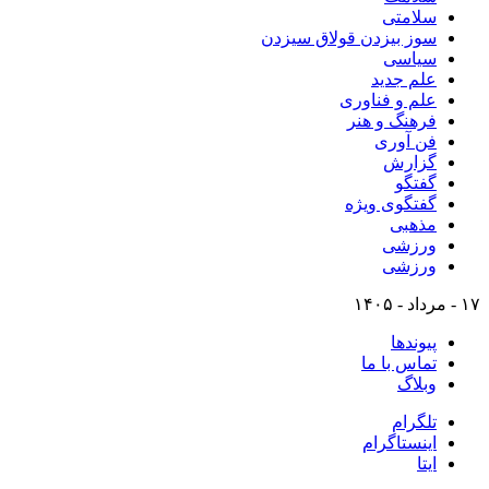
سلامتی
سوز بیزدن قولاق سیزدن
سیاسی
علم جدید
علم و فناوری
فرهنگ و هنر
فن آوری
گزارش
گفتگو
گفتگوی ویژه
مذهبی
ورزشی
ورزشی
۱۷ - مرداد - ۱۴۰۵
پیوندها
تماس با ما
وبلاگ
تلگرام
اینستاگرام
ایتا