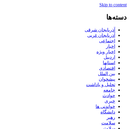
Skip to content
دسته‌ها
آذربایجان شرقی
آذربایجان غربی
اجتماعی
اخبار
اخبار ویژه
اردبیل
استانها
اقتصادی
بین الملل
پیشخوان
تحلیل و یاداشت
جامعه
حوادث
خبری
خواندنی ها
دانشگاه
رهبر
سلامت
سلامتی