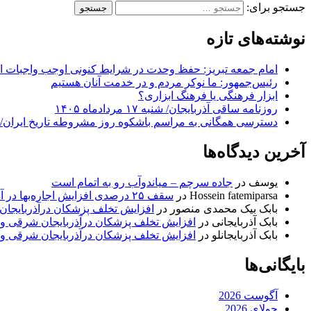
جستجو برای:
نوشته‌های تازه
امام جمعه تبریز: حفظ وحدت در شرایط کنونی اوجب واجبات 
رئیس‌جمهور: ما نوکر مردم و در خدمت آنان هستیم
ابزار فرهنگی یا فرهنگ ابزاری؟
روزنامه ساقی آذربایجان/ شنبه ۱۷ مردادماه ۱۴۰۵
دسترسی همگانی به مراسم باشکوه روز مشروطه تاریخ ایران/ 
آخرین دیدگاه‌ها
یوسف
در
جاده سرچم – میاندوآب رو به اتمام است
Hossein fatemiparsa
در
سقف ۲۵ درصدی افزایش اجاره‌بها در آذربایجان شرقی اجرا می‌شود
بابک بیک محمدی منصور
در
افزایش تخلف پزشکان درآذربایجان
بابک آذربایجانی
در
افزایش تخلف پزشکان درآذربایجان شرقی و 
بابک آذربایجانلو
در
افزایش تخلف پزشکان درآذربایجان شرقی و 
بایگانی‌ها
آگوست 2026
جولای 2026