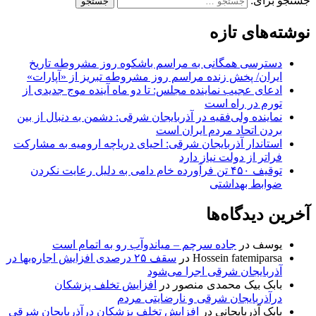
جستجو برای:
نوشته‌های تازه
دسترسی همگانی به مراسم باشکوه روز مشروطه تاریخ
ایران/ پخش زنده مراسم روز مشروطه تبریز از «آپارات»
ادعای عجیب نماینده مجلس: تا دو ماه آینده موج جدیدی از
تورم در راه است
نماینده ولی‌فقیه در آذربایجان شرقی: دشمن به دنبال از بین
بردن اتحاد مردم ایران است
استاندار آذربایجان شرقی: احیای دریاچه ارومیه به مشارکت
فراتر از دولت نیاز دارد
توقیف ۴۵۰ تن فرآورده خام دامی به دلیل رعایت نکردن
ضوابط بهداشتی
آخرین دیدگاه‌ها
یوسف
در
جاده سرچم – میاندوآب رو به اتمام است
Hossein fatemiparsa
در
سقف ۲۵ درصدی افزایش اجاره‌بها در
آذربایجان شرقی اجرا می‌شود
بابک بیک محمدی منصور
در
افزایش تخلف پزشکان
درآذربایجان شرقی و نارضایتی مردم
بابک آذربایجانی
در
افزایش تخلف پزشکان درآذربایجان شرقی