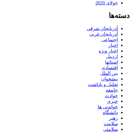
جولای 2020
دسته‌ها
آذربایجان شرقی
آذربایجان غربی
اجتماعی
اخبار
اخبار ویژه
اردبیل
استانها
اقتصادی
بین الملل
پیشخوان
تحلیل و یاداشت
جامعه
حوادث
خبری
خواندنی ها
دانشگاه
رهبر
سلامت
سلامتی