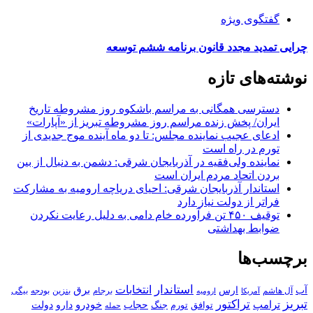
گفتگوی ویژه
چرایی تمدید مجدد قانون برنامه ششم توسعه
نوشته‌های تازه
دسترسی همگانی به مراسم باشکوه روز مشروطه تاریخ
ایران/ پخش زنده مراسم روز مشروطه تبریز از «آپارات»
ادعای عجیب نماینده مجلس: تا دو ماه آینده موج جدیدی از
تورم در راه است
نماینده ولی‌فقیه در آذربایجان شرقی: دشمن به دنبال از بین
بردن اتحاد مردم ایران است
استاندار آذربایجان شرقی: احیای دریاچه ارومیه به مشارکت
فراتر از دولت نیاز دارد
توقیف ۴۵۰ تن فرآورده خام دامی به دلیل رعایت نکردن
ضوابط بهداشتی
برچسب‌ها
استاندار
انتخابات
آب
برق
ارس
آل هاشم
برجام
بنزین
بودجه
آمریکا
بیگی
ارومیه
تبریز
تراکتور
ترامپ
خودرو
حجاب
دارو
جنگ
دولت
توافق
تورم
حمله