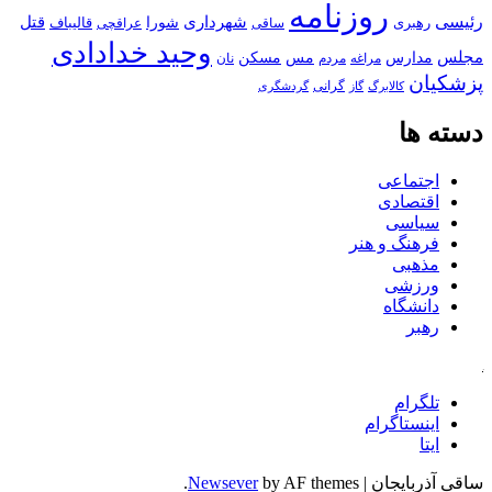
روزنامه
رئیسی
قتل
شهرداری
رهبری
شورا
قالیباف
عراقچی
ساقی
وحید خدادادی
مجلس
مسکن
مدارس
مس
مراغه
مردم
نان
پزشکیان
کالابرگ
گرانی
گاز
گردشگری
دسته ها
اجتماعی
اقتصادی
سیاسی
فرهنگ و هنر
مذهبی
ورزشی
دانشگاه
رهبر
کافه
تلگرام
اینستاگرام
ایتا
ساقی آذربایجان
|
by AF themes.
Newsever