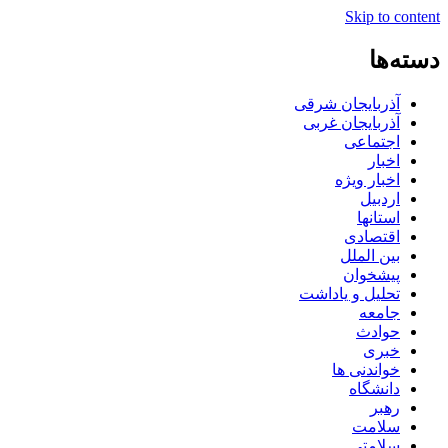
Skip to content
دسته‌ها
آذربایجان شرقی
آذربایجان غربی
اجتماعی
اخبار
اخبار ویژه
اردبیل
استانها
اقتصادی
بین الملل
پیشخوان
تحلیل و یاداشت
جامعه
حوادث
خبری
خواندنی ها
دانشگاه
رهبر
سلامت
سلامتی