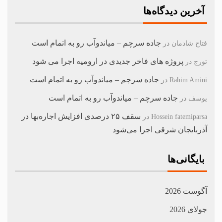
آخرین دیدگاه‌ها
جاده سرچم – میاندوآب رو به اتمام است
فتاح شادمان
در
پروژه های فاخر جدیدی در ارومیه اجرا می شود
تورج
در
جاده سرچم – میاندوآب رو به اتمام است
Rahim Amini
در
جاده سرچم – میاندوآب رو به اتمام است
یوسف
در
سقف ۲۵ درصدی افزایش اجاره‌بها در
Hossein fatemiparsa
در
آذربایجان شرقی اجرا می‌شود
بایگانی‌ها
آگوست 2026
جولای 2026