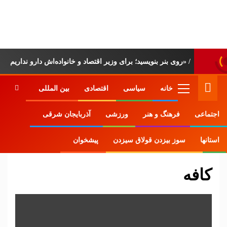
پایگاه خبری-تحلیلی
روزنامه ساقی آذربایجان
خانه
سیاسی
اقتصادی
بین المللی
اجتماعی
فرهنگ و هنر
ورزشی
آذربایجان شرقی
Home
وبلاگ
کافه
استانها
سوز بیزدن قولاق سیزدن
پیشخوان
کافه