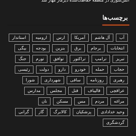
آتش‌سوزی در منطقه حفاظت‌شده دیزمار مهار شد
برچسب‌ها
آب
آل هاشم
آمریکا
ارس
ارومیه
استاندار
انتخابات
برجام
برق
بنزین
بودجه
بیگی
تبریز
ترامپ
تراکتور
توافق
تورم
جنگ
حجاب
حمله
خودرو
دارو
دولت
رئیسی
رهبری
روزنامه
ساقی
شهرداری
شورا
عراقچی
قالیباف
قتل
مجلس
مدارس
مراغه
مردم
مس
مسکن
نان
وحید خدادادی
پزشکیان
کالابرگ
گاز
گرانی
گردشگری