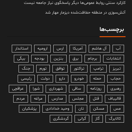
کارکرد سنتی روابط عمومی‌ها دیگر پاسخگوی نیاز جامعه نیست
آتش‌سوزی در منطقه حفاظت‌شده دیزمار مهار شد
برچسب‌ها
آب
آل هاشم
آمریکا
ارس
ارومیه
استاندار
انتخابات
برجام
برق
بنزین
بودجه
بیگی
تبریز
ترامپ
تراکتور
توافق
تورم
جنگ
حجاب
حمله
خودرو
دارو
دولت
رئیسی
رهبری
روزنامه
ساقی
شهرداری
شورا
عراقچی
قالیباف
قتل
مجلس
مدارس
مراغه
مردم
مس
مسکن
نان
وحید خدادادی
پزشکیان
کالابرگ
گاز
گرانی
گردشگری