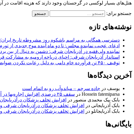
هتل‌های بسیار لوکسی در گرجستان وجود دارند که هزینه اقامت در آن‌
جستجو برای:
نوشته‌های تازه
دسترسی همگانی به مراسم باشکوه روز مشروطه تاریخ ایران/ 
ادعای عجیب نماینده مجلس: تا دو ماه آینده موج جدیدی از تورم
نماینده ولی‌فقیه در آذربایجان شرقی: دشمن به دنبال از بین بر
استاندار آذربایجان شرقی: احیای دریاچه ارومیه به مشارکت فرات
توقیف ۴۵۰ تن فرآورده خام دامی به دلیل رعایت نکردن ضوابط بهداشتی
آخرین دیدگاه‌ها
یوسف
در
جاده سرچم – میاندوآب رو به اتمام است
Hossein fatemiparsa
در
سقف ۲۵ درصدی افزایش اجاره‌بها در آذربایجان شرقی اجرا می‌شود
بابک بیک محمدی منصور
در
افزایش تخلف پزشکان درآذربایجان
بابک آذربایجانی
در
افزایش تخلف پزشکان درآذربایجان شرقی و 
بابک آذربایجانلو
در
افزایش تخلف پزشکان درآذربایجان شرقی و 
بایگانی‌ها