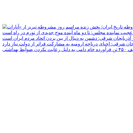
جیب نماینده مجلس: تا دو ماه آینده موج جدیدی از تورم در راه است
ر آذربایجان شرقی: دشمن به دنبال از بین بردن اتحاد مردم ایران است
یجان شرقی: احیای دریاچه ارومیه به مشارکت فراتر از دولت نیاز دارد
دلیل رعایت نکردن ضوابط بهداشتی