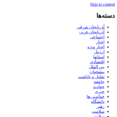
Skip to content
دسته‌ها
آذربایجان شرقی
آذربایجان غربی
اجتماعی
اخبار
اخبار ویژه
اردبیل
استانها
اقتصادی
بین الملل
پیشخوان
تحلیل و یاداشت
جامعه
حوادث
خبری
خواندنی ها
دانشگاه
رهبر
سلامت
سلامتی