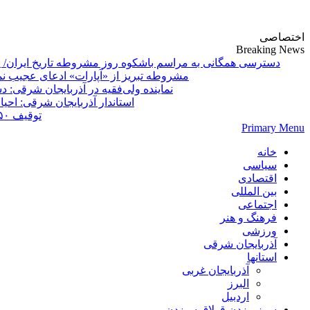
پایگاه خبری-تحلیلی روزنامه ساقی آذربایجان
اختصاصی
Breaking News
دسترسی همگانی به مراسم باشکوه روز مشروطه تاریخ ایران/ 
مشروطه تبریز از «آپارات»
Primary Menu
خانه
سیاسی
اقتصادی
بین المللی
اجتماعی
فرهنگ و هنر
ورزشی
آذربایجان شرقی
استانها
آذربایجان غربی
البرز
اردبیل
سوز بیزدن قولاق سیزدن