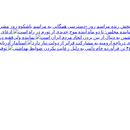
پخش زنده مراسم روز
ادعای ع
نماینده ولی‌فقیه د
استاندار آذربا
توقیف ۴۵۰ تن فرآورده خام دامی به 