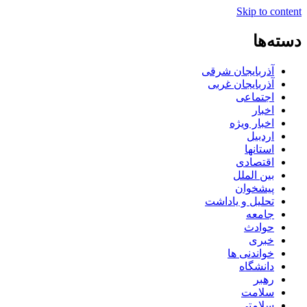
Skip to content
دسته‌ها
آذربایجان شرقی
آذربایجان غربی
اجتماعی
اخبار
اخبار ویژه
اردبیل
استانها
اقتصادی
بین الملل
پیشخوان
تحلیل و یاداشت
جامعه
حوادث
خبری
خواندنی ها
دانشگاه
رهبر
سلامت
سلامتی