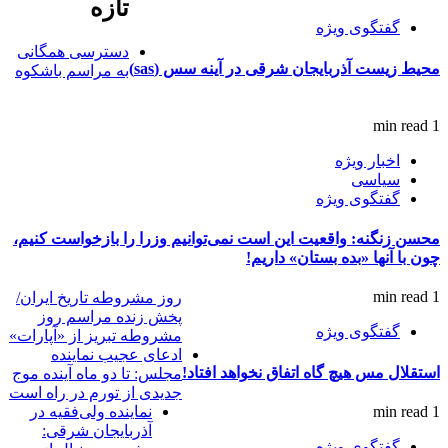
تازه
گفتگوی ویژه
دسترسی همگانی
محیط زیست آذربایجان شرقی در آینه سس (sas)
به مراسم باشکوه
1 min read
اخبار ویژه
سیاسی
گفتگوی ویژه
محسن زنگنه: واقعیت این است نمی‌توانیم وزرا را بازخواست کنیم،
چون با آنها «بده بستان» داریم!
1 min read
روز مشروطه تاریخ ایران/
پخش زنده مراسم روز
گفتگوی ویژه
مشروطه تبریز از «آپارات»
ادعای عجیب نماینده
استقلال مس هیچ گاه اتفاق نخواهد افتاد!
مجلس: تا دو ماه آینده موج
جدیدی از تورم در راه است
1 min read
نماینده ولی‌فقیه در
آذربایجان شرقی:
گفتگوی ویژه