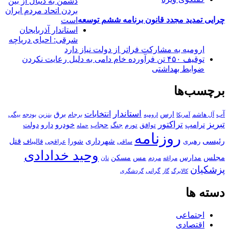
دشمن به دنبال از بین
بردن اتحاد مردم ایران
چرایی تمدید مجدد قانون برنامه ششم توسعه
است
استاندار آذربایجان
شرقی: احیای دریاچه
ارومیه به مشارکت فراتر از دولت نیاز دارد
توقیف ۴۵۰ تن فرآورده خام دامی به دلیل رعایت نکردن
ضوابط بهداشتی
برچسب‌ها
استاندار
انتخابات
آب
برق
ارس
آل هاشم
برجام
بنزین
بودجه
آمریکا
بیگی
ارومیه
تبریز
تراکتور
ترامپ
خودرو
حجاب
دارو
جنگ
دولت
توافق
تورم
حمله
روزنامه
رئیسی
قتل
شهرداری
رهبری
شورا
قالیباف
عراقچی
ساقی
وحید خدادادی
مجلس
مسکن
مدارس
مس
مراغه
مردم
نان
پزشکیان
کالابرگ
گرانی
گاز
گردشگری
دسته ها
اجتماعی
اقتصادی