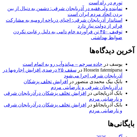
تورم در راه است
نماینده ولی‌فقیه در آذربایجان شرقی: دشمن به دنبال از بین
بردن اتحاد مردم ایران است
استاندار آذربایجان شرقی: احیای دریاچه ارومیه به مشارکت
فراتر از دولت نیاز دارد
توقیف ۴۵۰ تن فرآورده خام دامی به دلیل رعایت نکردن
ضوابط بهداشتی
آخرین دیدگاه‌ها
یوسف
در
جاده سرچم – میاندوآب رو به اتمام است
Hossein fatemiparsa
در
سقف ۲۵ درصدی افزایش اجاره‌بها در
آذربایجان شرقی اجرا می‌شود
بابک بیک محمدی منصور
در
افزایش تخلف پزشکان
درآذربایجان شرقی و نارضایتی مردم
بابک آذربایجانی
در
افزایش تخلف پزشکان درآذربایجان شرقی
و نارضایتی مردم
بابک آذربایجانلو
در
افزایش تخلف پزشکان درآذربایجان شرقی
و نارضایتی مردم
بایگانی‌ها