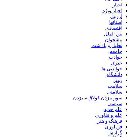
اخبار
اخبار ویژه
اردبیل
استانها
اقتصادی
بین الملل
پیشخوان
تحلیل و یاداشت
جامعه
حوادث
خبری
خواندنی ها
دانشگاه
رهبر
سلامت
سلامتی
سوز بیزدن قولاق سیزدن
سیاسی
علم جدید
علم و فناوری
فرهنگ و هنر
فن آوری
گزارش