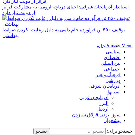
استاندار آذربایجان شرقی: احیای دریاچه ارومیه به مشارکت فراتر
از دولت نیاز دارد
توقیف ۴۵۰ تن فرآورده خام دامی به دلیل رعایت نکردن ضوابط
بهداشتی
Primary Menu
خانه
سیاسی
اقتصادی
بین المللی
اجتماعی
فرهنگ و هنر
ورزشی
آذربایجان شرقی
استانها
آذربایجان غربی
البرز
اردبیل
سوز بیزدن قولاق سیزدن
پیشخوان
جستجو برای: