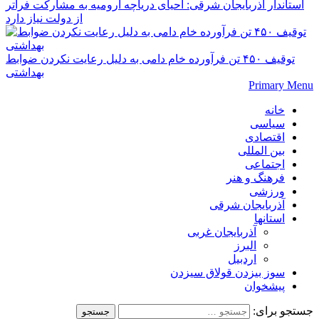
استاندار آذربایجان شرقی: احیای دریاچه ارومیه به مشارکت فراتر
از دولت نیاز دارد
توقیف ۴۵۰ تن فرآورده خام دامی به دلیل رعایت نکردن ضوابط
بهداشتی
Primary Menu
خانه
سیاسی
اقتصادی
بین المللی
اجتماعی
فرهنگ و هنر
ورزشی
آذربایجان شرقی
استانها
آذربایجان غربی
البرز
اردبیل
سوز بیزدن قولاق سیزدن
پیشخوان
جستجو برای: