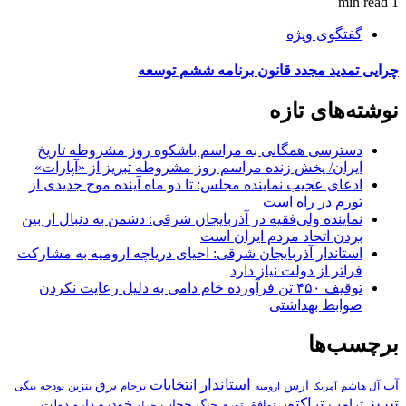
1 min read
گفتگوی ویژه
چرایی تمدید مجدد قانون برنامه ششم توسعه
نوشته‌های تازه
دسترسی همگانی به مراسم باشکوه روز مشروطه تاریخ
ایران/ پخش زنده مراسم روز مشروطه تبریز از «آپارات»
ادعای عجیب نماینده مجلس: تا دو ماه آینده موج جدیدی از
تورم در راه است
نماینده ولی‌فقیه در آذربایجان شرقی: دشمن به دنبال از بین
بردن اتحاد مردم ایران است
استاندار آذربایجان شرقی: احیای دریاچه ارومیه به مشارکت
فراتر از دولت نیاز دارد
توقیف ۴۵۰ تن فرآورده خام دامی به دلیل رعایت نکردن
ضوابط بهداشتی
برچسب‌ها
استاندار
انتخابات
آب
برق
ارس
آل هاشم
برجام
بنزین
بودجه
آمریکا
بیگی
ارومیه
تبریز
تراکتور
ترامپ
خودرو
حجاب
دارو
جنگ
دولت
توافق
تورم
حمله