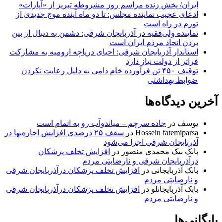
ایران/ پخش زنده مراسم روز مشروطه تبریز از «آپارات»
ادعای عجیب نماینده مجلس: تا دو ماه آینده موج جدیدی از
تورم در راه است
نماینده ولی‌فقیه در آذربایجان شرقی: دشمن به دنبال از بین
بردن اتحاد مردم ایران است
استاندار آذربایجان شرقی: احیای دریاچه ارومیه به مشارکت
فراتر از دولت نیاز دارد
توقیف ۴۵۰ تن فرآورده خام دامی به دلیل رعایت نکردن
ضوابط بهداشتی
آخرین دیدگاه‌ها
یوسف
در
جاده سرچم – میاندوآب رو به اتمام است
Hossein fatemiparsa
در
سقف ۲۵ درصدی افزایش اجاره‌بها در
آذربایجان شرقی اجرا می‌شود
بابک بیک محمدی منصور
در
افزایش تخلف پزشکان
درآذربایجان شرقی و نارضایتی مردم
بابک آذربایجانی
در
افزایش تخلف پزشکان درآذربایجان شرقی
و نارضایتی مردم
بابک آذربایجانلو
در
افزایش تخلف پزشکان درآذربایجان شرقی
و نارضایتی مردم
بایگانی‌ها