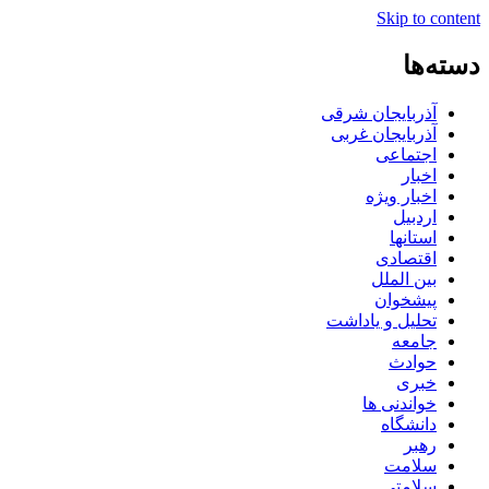
Skip to content
دسته‌ها
آذربایجان شرقی
آذربایجان غربی
اجتماعی
اخبار
اخبار ویژه
اردبیل
استانها
اقتصادی
بین الملل
پیشخوان
تحلیل و یاداشت
جامعه
حوادث
خبری
خواندنی ها
دانشگاه
رهبر
سلامت
سلامتی