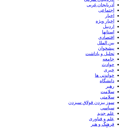
آذربایجان غربی
اجتماعی
اخبار
اخبار ویژه
اردبیل
استانها
اقتصادی
بین الملل
پیشخوان
تحلیل و یاداشت
جامعه
حوادث
خبری
خواندنی ها
دانشگاه
رهبر
سلامت
سلامتی
سوز بیزدن قولاق سیزدن
سیاسی
علم جدید
علم و فناوری
فرهنگ و هنر