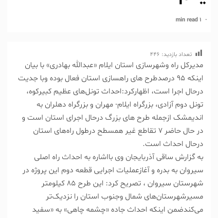
1 min read
تعداد بازدید:
446
مدیرکل راه وشهرسازی استان ایلام «عبدالله بهادری» با بیان
اینکه ۹۵ درصدطرح های راهسازی استان فعال بوده وبا جدیت
درحال اجرا است، اظهارکرد:احداث تونل‌های عظیم کبیرکوه،
تونل دوم آزادی، بزرگراه ایلام- مهران و بزرگراه دهلران به
اندیمشک ازجمله طرح های بزرگ درحال اجرای استان است و
در حال حاضر ۷ تقاطع غیر همسطح درطول راه‌های استان
درحال احداث است.
به گزارش ساقی آذربایجان وی بااشاره به احداث راه اصلی
سیروان به بدره و آغازعملیات اجرایی قطعه دوم این پروژه در
شهرستان سیروان ، تصریح کرد: این طرح ۸۵ کیلومتر
مسیرشهرستان‌های شمال وجنوب استان را نزدیک‌تر
می‌کندضمن اینکه احداث جاده «چشمه چاهی» به «سفید