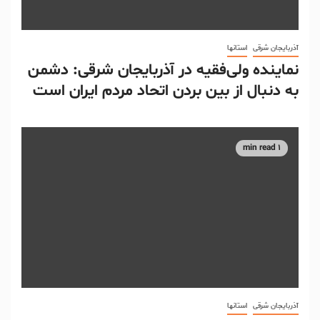
آذربایجان شرقی
استانها
نماینده ولی‌فقیه در آذربایجان شرقی: دشمن
به دنبال از بین بردن اتحاد مردم ایران است
1 min read
آذربایجان شرقی
استانها