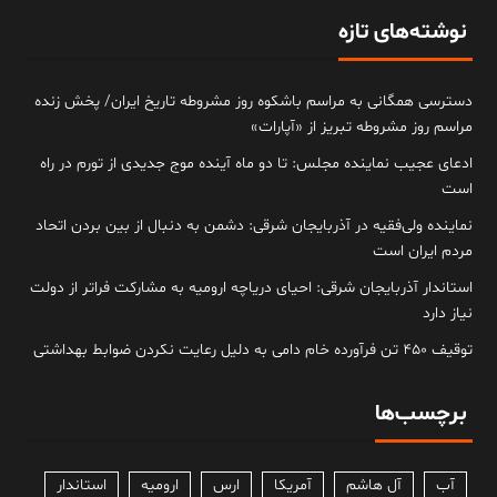
نوشته‌های تازه
دسترسی همگانی به مراسم باشکوه روز مشروطه تاریخ ایران/ پخش زنده
مراسم روز مشروطه تبریز از «آپارات»
ادعای عجیب نماینده مجلس: تا دو ماه آینده موج جدیدی از تورم در راه
است
نماینده ولی‌فقیه در آذربایجان شرقی: دشمن به دنبال از بین بردن اتحاد
مردم ایران است
استاندار آذربایجان شرقی: احیای دریاچه ارومیه به مشارکت فراتر از دولت
نیاز دارد
توقیف ۴۵۰ تن فرآورده خام دامی به دلیل رعایت نکردن ضوابط بهداشتی
برچسب‌ها
آب
آل هاشم
آمریکا
ارس
ارومیه
استاندار