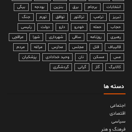
انتخابات
برجام
برق
بنزین
بودجه
بیگی
تبریز
ترامپ
تراکتور
توافق
تورم
جنگ
حجاب
حمله
خودرو
دارو
دولت
رئیسی
رهبری
روزنامه
ساقی
شهرداری
شورا
عراقچی
قالیباف
قتل
مجلس
مدارس
مراغه
مردم
مس
مسکن
نان
وحید خدادادی
پزشکیان
کالابرگ
گاز
گرانی
گردشگری
دسته ها
اجتماعی
اقتصادی
سیاسی
فرهنگ و هنر