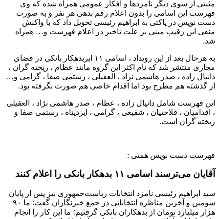
مثبتی از سوی دیگر نامزدها و افکار عمومی همراه شده که وی
فهرست این اسامی را بدون اعلام رقم بدهی هر نفر و به صورت
دست نویس در پاکتی به ابراهیم رئیسی تحویل داد که با واکنش
منفی این رقیب مبنی بر علت تاخیر در اعلام فهرست و… همراه
شد.
به هرحال بعد از این رویداد ، اسامی ۱۱ ابربدهکار بانکی در فضای
مجازی منتشر شد که نام اکثر این گروه مانند عظام ، ریخته گران ،
دانیال زاده ، صدر هاشمی نژاد ، العقیلی ، رستمی صفا ، گرامی و…
از گذشته هم مطرح بود اما اقدام خاصی هم صورت نگرفته بود.
این فهرست شامل دانیال زاده ، عظام ، صدر هاشمی نژاد ، العقیلی
، اقدامیان ، فلاحتیان ، شفیعی ، گرامی ، ایزدپناه ، رستمی صفا و
ریخته گران است.
فهرست دست نویس همتی :
آقایان می‌ترسند اسامی ۱۱ بدهکار بانکی را اعلام کنند
سید ابراهیم رئیسی نامزد انتخابات ریاست‌جمهوری نیز پس از پایان
سومین و آخرین مناظره انتخاباتی در جمع خبرنگاران گفت: ما ۹۰
هزار میلیارد تومان از بدهکاران بانکی گرفتیم؛ ما این کار را انجام