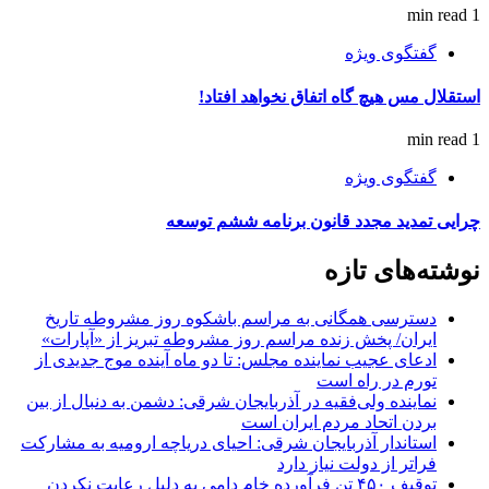
1 min read
گفتگوی ویژه
استقلال مس هیچ گاه اتفاق نخواهد افتاد!
1 min read
گفتگوی ویژه
چرایی تمدید مجدد قانون برنامه ششم توسعه
نوشته‌های تازه
دسترسی همگانی به مراسم باشکوه روز مشروطه تاریخ
ایران/ پخش زنده مراسم روز مشروطه تبریز از «آپارات»
ادعای عجیب نماینده مجلس: تا دو ماه آینده موج جدیدی از
تورم در راه است
نماینده ولی‌فقیه در آذربایجان شرقی: دشمن به دنبال از بین
بردن اتحاد مردم ایران است
استاندار آذربایجان شرقی: احیای دریاچه ارومیه به مشارکت
فراتر از دولت نیاز دارد
توقیف ۴۵۰ تن فرآورده خام دامی به دلیل رعایت نکردن