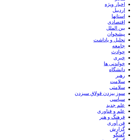
اخبار ویژه
اردبیل
استانها
اقتصادی
بین الملل
پیشخوان
تحلیل و یاداشت
جامعه
حوادث
خبری
خواندنی ها
دانشگاه
رهبر
سلامت
سلامتی
سوز بیزدن قولاق سیزدن
سیاسی
علم جدید
علم و فناوری
فرهنگ و هنر
فن آوری
گزارش
گفتگو