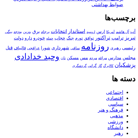
ضوابط بهداشتی
برچسب‌ها
استاندار
انتخابات
آب
برق
ارس
آل هاشم
برجام
بنزین
بودجه
آمریکا
بیگی
ارومیه
تبریز
تراکتور
ترامپ
خودرو
حجاب
دارو
جنگ
دولت
توافق
تورم
حمله
روزنامه
رئیسی
قتل
شهرداری
رهبری
شورا
قالیباف
عراقچی
ساقی
وحید خدادادی
مجلس
مسکن
مدارس
مس
مراغه
مردم
نان
پزشکیان
کالابرگ
گرانی
گاز
گردشگری
دسته ها
اجتماعی
اقتصادی
سیاسی
فرهنگ و هنر
مذهبی
ورزشی
دانشگاه
رهبر