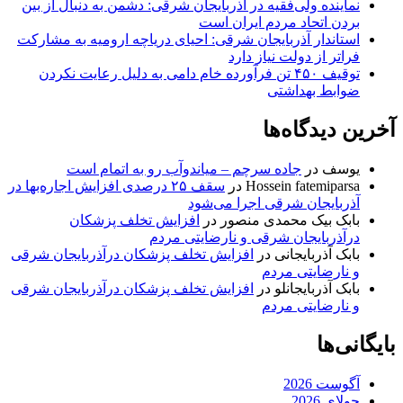
نماینده ولی‌فقیه در آذربایجان شرقی: دشمن به دنبال از بین
بردن اتحاد مردم ایران است
استاندار آذربایجان شرقی: احیای دریاچه ارومیه به مشارکت
فراتر از دولت نیاز دارد
توقیف ۴۵۰ تن فرآورده خام دامی به دلیل رعایت نکردن
ضوابط بهداشتی
آخرین دیدگاه‌ها
یوسف
در
جاده سرچم – میاندوآب رو به اتمام است
Hossein fatemiparsa
در
سقف ۲۵ درصدی افزایش اجاره‌بها در
آذربایجان شرقی اجرا می‌شود
بابک بیک محمدی منصور
در
افزایش تخلف پزشکان
درآذربایجان شرقی و نارضایتی مردم
بابک آذربایجانی
در
افزایش تخلف پزشکان درآذربایجان شرقی
و نارضایتی مردم
بابک آذربایجانلو
در
افزایش تخلف پزشکان درآذربایجان شرقی
و نارضایتی مردم
بایگانی‌ها
آگوست 2026
جولای 2026