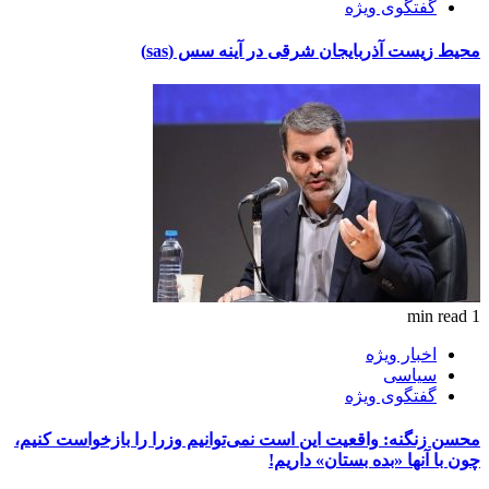
گفتگوی ویژه
محیط زیست آذربایجان شرقی در آینه سس (sas)
1 min read
اخبار ویژه
سیاسی
گفتگوی ویژه
محسن زنگنه: واقعیت این است نمی‌توانیم وزرا را بازخواست کنیم،
چون با آنها «بده بستان» داریم!