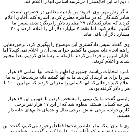
دادیم اما این آقا(همتی) می‌ترسد اسامی آنها را اعلام کند.
به گزارش مهر، وی افزود: من باید به مطلبی در خصوص لیست
صادر کنندگان که در مناظره مطرح کردم، اشاره کنم. آقایان اعلام
کردند که صادرکنندگان ۲۷ میلیارد دلار را برنگرداندند، سپس ما
گفتیم اعلام کنید، اما فقط ۷ میلیارد دلار آن را اعلام کردند و ۲۰
میلیارد دلار آن باقی ماند.
وی گفت: سپس دادگستری این موضوع را پیگیری کرد، برخوردهایی
را هم انجام داد، سپس ما گفتیم چرا مابقی آن را اعلام نمی‌کنید؟ اما
آقایان امروز و فردا می‌کردند تا اینکه ما رسانه‌ای کردیم. بعداً مجبور
شدند و اعلام کردند.
نامزد انتخابات ریاست جمهوری اظهار داشت: آنها اسامی ۱۷ هزار
نفر را برای ما ارسال کردند. ما به آنها گفتیم دانه درشت‌ها را به ما
اعلام کنید درحالی‌که آنها کسانی را معرفی کردند که تنها بین ۱۰۰ تا
هزار دلار گرفته بودند.
رئیسی گفت: ما یک تیمی را مشخص کردیم تا بفهمیم این ۱۷ هزار
نفر چه کسانی هستند. معلوم شد که از این ۱۷ هزار نفر برخی
کارتن‌خواب، برخی نقاش، برخی بقال و عده‌ای خانم‌های خانه دار
هستند.
وی با بیان اینکه ما با دانه درشت‌ها قطعاً برخورد می‌کنیم، گفت: این
لیست ۱۱ نفره‌ای که [آقای همتی] ادعا کرد و گفت می‌خواهم به