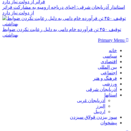
استاندار آذربایجان شرقی: احیای دریاچه ارومیه به مشارکت فراتر
از دولت نیاز دارد
توقیف ۴۵۰ تن فرآورده خام دامی به دلیل رعایت نکردن ضوابط
بهداشتی
Primary Menu
خانه
سیاسی
اقتصادی
بین المللی
اجتماعی
فرهنگ و هنر
ورزشی
آذربایجان شرقی
استانها
آذربایجان غربی
البرز
اردبیل
سوز بیزدن قولاق سیزدن
پیشخوان