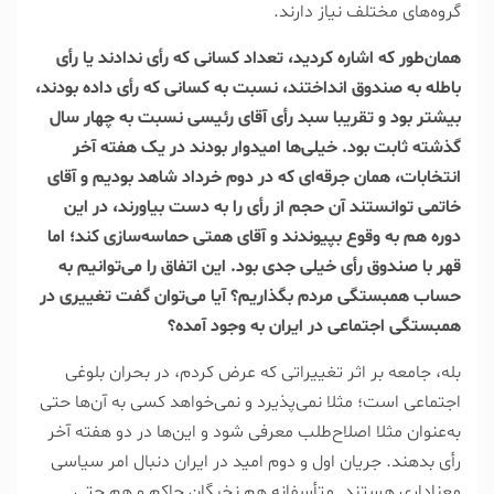
گروه‌های مختلف نیاز دارند.
‌همان‌طور که اشاره کردید، تعداد کسانی که رأی ندادند یا رأی
باطله به صندوق انداختند، نسبت به کسانی که رأی داده بودند،
بیشتر بود و تقریبا سبد رأی آقای رئیسی نسبت به چهار سال
گذشته ثابت بود. خیلی‌ها امیدوار بودند در یک هفته آخر
انتخابات، همان جرقه‌ای که در دوم خرداد شاهد بودیم و آقای
خاتمی توانستند آن حجم از رأی را به دست بیاورند، در این
دوره هم به وقوع بپیوندند و آقای همتی حماسه‌سازی کند؛ اما
قهر با صندوق رأی خیلی جدی بود. این اتفاق را می‌توانیم به
حساب همبستگی مردم بگذاریم؟ آیا می‌توان گفت تغییری در
همبستگی اجتماعی در ایران به وجود آمده؟
بله، جامعه بر اثر تغییراتی که عرض کردم، در بحران بلوغی
اجتماعی است؛ مثلا نمی‌پذیرد و نمی‌خواهد کسی به آن‌ها حتی
به‌عنوان مثلا اصلاح‌طلب معرفی شود و این‌ها در دو هفته آخر
رأی بدهند. جریان اول و دوم امید در ایران دنبال امر سیاسی
معناداری هستند. متأسفانه هم نخبگان حاکم و هم حتی