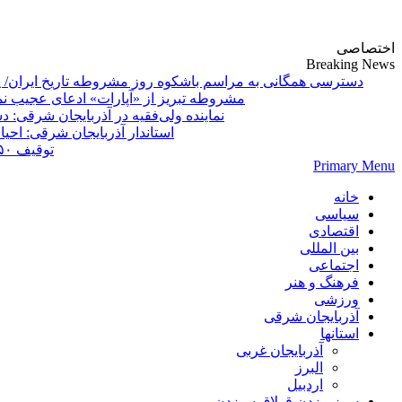
پایگاه خبری-تحلیلی روزنامه ساقی آذربایجان
اختصاصی
Breaking News
دسترسی همگانی به مراسم باشکوه روز مشروطه تاریخ ایران/ 
مشروطه تبریز از «آپارات»
Primary Menu
خانه
سیاسی
اقتصادی
بین المللی
اجتماعی
فرهنگ و هنر
ورزشی
آذربایجان شرقی
استانها
آذربایجان غربی
البرز
اردبیل
سوز بیزدن قولاق سیزدن