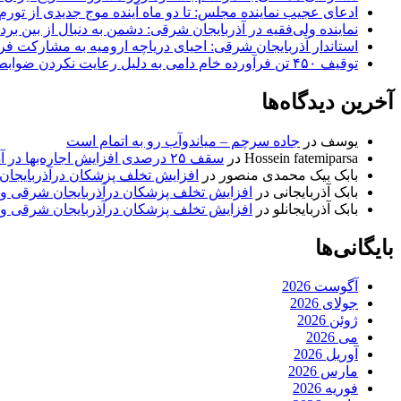
ادعای عجیب نماینده مجلس: تا دو ماه آینده موج جدیدی از تورم
نماینده ولی‌فقیه در آذربایجان شرقی: دشمن به دنبال از بین بر
استاندار آذربایجان شرقی: احیای دریاچه ارومیه به مشارکت فرات
توقیف ۴۵۰ تن فرآورده خام دامی به دلیل رعایت نکردن ضوابط بهداشتی
آخرین دیدگاه‌ها
یوسف
در
جاده سرچم – میاندوآب رو به اتمام است
Hossein fatemiparsa
در
سقف ۲۵ درصدی افزایش اجاره‌بها در آذربایجان شرقی اجرا می‌شود
بابک بیک محمدی منصور
در
افزایش تخلف پزشکان درآذربایجان
بابک آذربایجانی
در
افزایش تخلف پزشکان درآذربایجان شرقی و 
بابک آذربایجانلو
در
افزایش تخلف پزشکان درآذربایجان شرقی و 
بایگانی‌ها
آگوست 2026
جولای 2026
ژوئن 2026
می 2026
آوریل 2026
مارس 2026
فوریه 2026