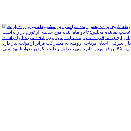
جیب نماینده مجلس: تا دو ماه آینده موج جدیدی از تورم در راه است
ر آذربایجان شرقی: دشمن به دنبال از بین بردن اتحاد مردم ایران است
یجان شرقی: احیای دریاچه ارومیه به مشارکت فراتر از دولت نیاز دارد
دلیل رعایت نکردن ضوابط بهداشتی