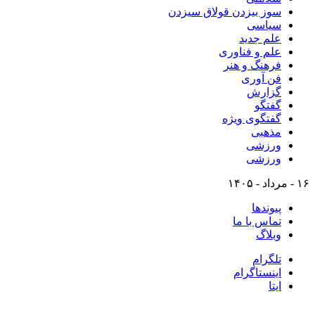
سوز بیزدن قولاق سیزدن
سیاسی
علم جدید
علم و فناوری
فرهنگ و هنر
فن آوری
گزارش
گفتگو
گفتگوی ویژه
مذهبی
ورزشی
ورزشی
۱۶ - مرداد - ۱۴۰۵
پیوندها
تماس با ما
وبلاگ
تلگرام
اینستاگرام
ایتا