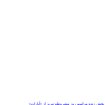
پخش زنده مراسم روز مشروطه تبریز از «آپارات»