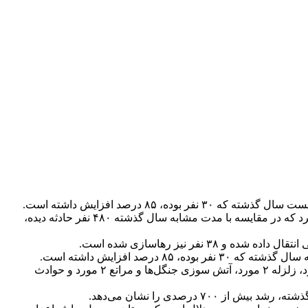
پیام جلالی در گفت و گو با ایسنا اظهار کرد: طی پنج ماهه نخست امسال جمعیت هلال احمر استان به ۴/۸ هزار نفر حادثه دیده امدادرسانی کرد که در مقایسه با مدت مشابه سال گذشته ۴۸۰ نفر حادثه دیده،
وی با اشاره به اینکه تعداد عملیات‌های انجام شده در سال جاری ۲۱۵ مورد بوده، ادامه داد: این تعداد عملیات شامل حوادث جاده ای ۱۵۱ مورد، زلزله ۲ مورد، آتش سوزی جنگل‌ها و مراتع ۲ مورد و حوادث