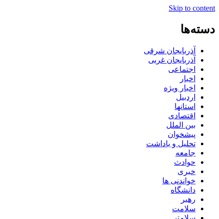
Skip to content
دسته‌ها
آذربایجان شرقی
آذربایجان غربی
اجتماعی
اخبار
اخبار ویژه
اردبیل
استانها
اقتصادی
بین الملل
پیشخوان
تحلیل و یاداشت
جامعه
حوادث
خبری
خواندنی ها
دانشگاه
رهبر
سلامت
سلامتی