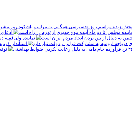
پخش زنده مراسم روز
ادعای ع
نماینده ولی‌فقیه د
استاندار آذربا
توقیف ۴۵۰ تن فرآورده خام دامی به 