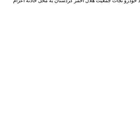
عملیاتی بکارگیری شده طی پنج ماهه اول امسال را ۴۲۶ تیم برشمرد و افزود: در حوادث امسال ۱۷۵ مورد آمبولانس و ۷۵ مورد خودرو نجات جمعیت هلال احمر کردستان به محل حادثه اعزام