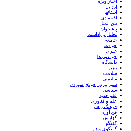
اخبار ویژه
اردبیل
استانها
اقتصادی
بین الملل
پیشخوان
تحلیل و یاداشت
جامعه
حوادث
خبری
خواندنی ها
دانشگاه
رهبر
سلامت
سلامتی
سوز بیزدن قولاق سیزدن
سیاسی
علم جدید
علم و فناوری
فرهنگ و هنر
فن آوری
گزارش
گفتگو
گفتگوی ویژه