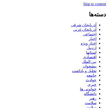
Skip to content
دسته‌ها
آذربایجان شرقی
آذربایجان غربی
اجتماعی
اخبار
اخبار ویژه
اردبیل
استانها
اقتصادی
بین الملل
پیشخوان
تحلیل و یاداشت
جامعه
حوادث
خبری
خواندنی ها
دانشگاه
رهبر
سلامت
سلامتی