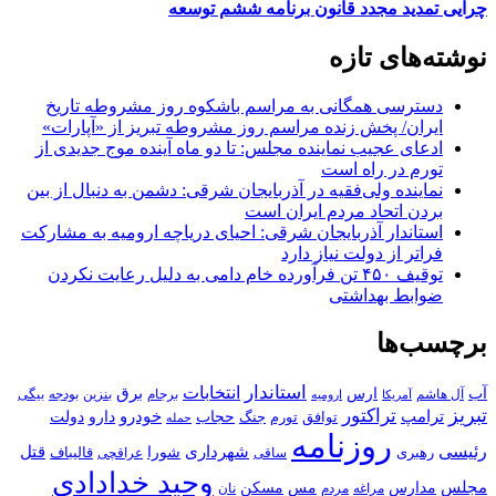
چرایی تمدید مجدد قانون برنامه ششم توسعه
نوشته‌های تازه
دسترسی همگانی به مراسم باشکوه روز مشروطه تاریخ
ایران/ پخش زنده مراسم روز مشروطه تبریز از «آپارات»
ادعای عجیب نماینده مجلس: تا دو ماه آینده موج جدیدی از
تورم در راه است
نماینده ولی‌فقیه در آذربایجان شرقی: دشمن به دنبال از بین
بردن اتحاد مردم ایران است
استاندار آذربایجان شرقی: احیای دریاچه ارومیه به مشارکت
فراتر از دولت نیاز دارد
توقیف ۴۵۰ تن فرآورده خام دامی به دلیل رعایت نکردن
ضوابط بهداشتی
برچسب‌ها
استاندار
انتخابات
آب
برق
ارس
آل هاشم
برجام
بنزین
بودجه
آمریکا
بیگی
ارومیه
تبریز
تراکتور
ترامپ
خودرو
حجاب
دارو
جنگ
دولت
توافق
تورم
حمله
روزنامه
رئیسی
قتل
شهرداری
رهبری
شورا
قالیباف
عراقچی
ساقی
وحید خدادادی
مجلس
مسکن
مدارس
مس
مراغه
مردم
نان