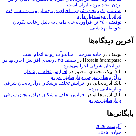
بردن اتحاد مردم ایران است
استاندار آذربایجان شرقی: احیای دریاچه ارومیه به مشارکت
فراتر از دولت نیاز دارد
توقیف ۴۵۰ تن فرآورده خام دامی به دلیل رعایت نکردن
ضوابط بهداشتی
آخرین دیدگاه‌ها
یوسف
در
جاده سرچم – میاندوآب رو به اتمام است
Hossein fatemiparsa
در
سقف ۲۵ درصدی افزایش اجاره‌بها در
آذربایجان شرقی اجرا می‌شود
بابک بیک محمدی منصور
در
افزایش تخلف پزشکان
درآذربایجان شرقی و نارضایتی مردم
بابک آذربایجانی
در
افزایش تخلف پزشکان درآذربایجان شرقی
و نارضایتی مردم
بابک آذربایجانلو
در
افزایش تخلف پزشکان درآذربایجان شرقی
و نارضایتی مردم
بایگانی‌ها
آگوست 2026
جولای 2026