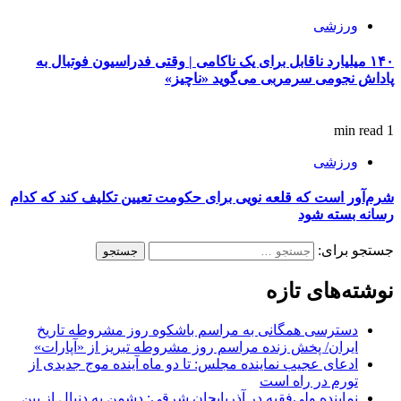
ورزشی
۱۴۰ میلیارد ناقابل برای یک ناکامی | وقتی فدراسیون فوتبال به
پاداش نجومی سرمربی می‌گوید «ناچیز»
1 min read
ورزشی
شرم‌آور است که قلعه نویی برای حکومت تعیین تکلیف کند که کدام
رسانه بسته شود
جستجو برای:
نوشته‌های تازه
دسترسی همگانی به مراسم باشکوه روز مشروطه تاریخ
ایران/ پخش زنده مراسم روز مشروطه تبریز از «آپارات»
ادعای عجیب نماینده مجلس: تا دو ماه آینده موج جدیدی از
تورم در راه است
نماینده ولی‌فقیه در آذربایجان شرقی: دشمن به دنبال از بین