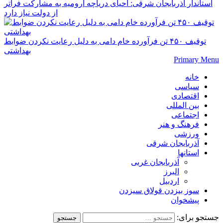
استاندار آذربایجان شرقی: احیای دریاچه ارومیه به مشارکت فراتر
از دولت نیاز دارد
توقیف ۴۵۰ تن فرآورده خام دامی به دلیل رعایت نکردن ضوابط
بهداشتی
Primary Menu
خانه
سیاسی
اقتصادی
بین المللی
اجتماعی
فرهنگ و هنر
ورزشی
آذربایجان شرقی
استانها
آذربایجان غربی
البرز
اردبیل
سوز بیزدن قولاق سیزدن
پیشخوان
جستجو برای: