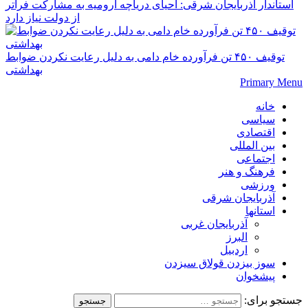
استاندار آذربایجان شرقی: احیای دریاچه ارومیه به مشارکت فراتر
از دولت نیاز دارد
توقیف ۴۵۰ تن فرآورده خام دامی به دلیل رعایت نکردن ضوابط
بهداشتی
Primary Menu
خانه
سیاسی
اقتصادی
بین المللی
اجتماعی
فرهنگ و هنر
ورزشی
آذربایجان شرقی
استانها
آذربایجان غربی
البرز
اردبیل
سوز بیزدن قولاق سیزدن
پیشخوان
جستجو برای: