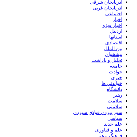
آذربایجان شرقی
آذربایجان غربی
اجتماعی
اخبار
اخبار ویژه
اردبیل
استانها
اقتصادی
بین الملل
پیشخوان
تحلیل و یاداشت
جامعه
حوادث
خبری
خواندنی ها
دانشگاه
رهبر
سلامت
سلامتی
سوز بیزدن قولاق سیزدن
سیاسی
علم جدید
علم و فناوری
فرهنگ و هنر