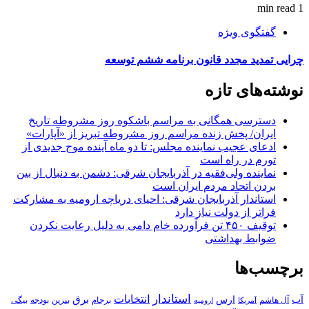
1 min read
گفتگوی ویژه
چرایی تمدید مجدد قانون برنامه ششم توسعه
نوشته‌های تازه
دسترسی همگانی به مراسم باشکوه روز مشروطه تاریخ
ایران/ پخش زنده مراسم روز مشروطه تبریز از «آپارات»
ادعای عجیب نماینده مجلس: تا دو ماه آینده موج جدیدی از
تورم در راه است
نماینده ولی‌فقیه در آذربایجان شرقی: دشمن به دنبال از بین
بردن اتحاد مردم ایران است
استاندار آذربایجان شرقی: احیای دریاچه ارومیه به مشارکت
فراتر از دولت نیاز دارد
توقیف ۴۵۰ تن فرآورده خام دامی به دلیل رعایت نکردن
ضوابط بهداشتی
برچسب‌ها
استاندار
انتخابات
آب
برق
ارس
آل هاشم
برجام
بنزین
بودجه
آمریکا
بیگی
ارومیه