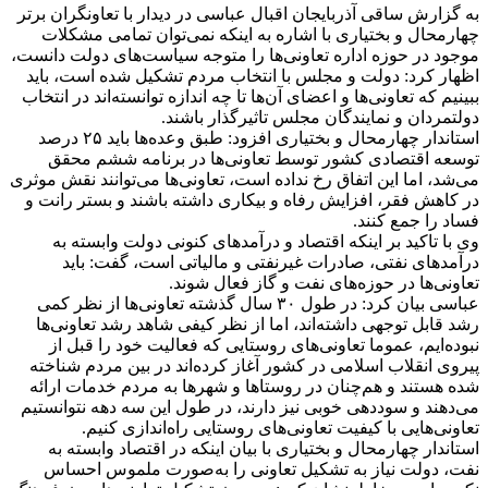
به گزارش ساقی آذربایجان اقبال عباسی در دیدار با تعاونگران برتر
چهارمحال و بختیاری با اشاره به اینکه نمی‌توان تمامی مشکلات
موجود در حوزه اداره تعاونی‌ها را متوجه سیاست‌های دولت دانست،
اظهار کرد: دولت و مجلس با انتخاب مردم تشکیل شده است، باید
ببینیم که تعاونی‌ها و اعضای آن‌ها تا چه اندازه توانسته‌اند در انتخاب
دولتمردان و نمایندگان مجلس تاثیرگذار باشند.
استاندار چهارمحال و بختیاری افزود: طبق وعده‌ها باید ۲۵ درصد
توسعه اقتصادی کشور توسط تعاونی‌ها در برنامه ششم محقق
می‌شد، اما این اتفاق رخ نداده است، تعاونی‌ها می‌توانند نقش موثری
در کاهش فقر، افزایش رفاه و بیکاری داشته باشند و بستر رانت و
فساد را جمع کنند.
وی با تاکید بر اینکه اقتصاد و درآمدهای کنونی دولت وابسته به
درآمدهای نفتی، صادرات غیرنفتی و مالیاتی است، گفت: باید
تعاونی‌ها در حوزه‌های نفت و گاز فعال شوند.
عباسی بیان کرد: در طول ۳۰ سال گذشته تعاونی‌ها از نظر کمی
رشد قابل توجهی داشته‌اند، اما از نظر کیفی شاهد رشد تعاونی‌ها
نبوده‌ایم، عموما تعاونی‌های روستایی که فعالیت خود را قبل از
پیروی انقلاب اسلامی در کشور آغاز کرده‌اند در بین مردم شناخته
شده هستند و هم‌چنان در روستاها و شهرها به مردم خدمات ارائه
می‌دهند و سوددهی خوبی نیز دارند، در طول این سه دهه نتوانستیم
تعاونی‌هایی با کیفیت تعاونی‌های روستایی راه‌اندازی کنیم.
استاندار چهارمحال و بختیاری با بیان اینکه در اقتصاد وابسته به
نفت، دولت‌ نیاز به تشکیل تعاونی را به‌صورت ملموس احساس