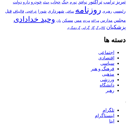
تبریز
تراکتور
ترامپ
خودرو
حجاب
دارو
جنگ
دولت
توافق
تورم
حمله
روزنامه
رئیسی
قتل
شهرداری
رهبری
شورا
قالیباف
عراقچی
ساقی
وحید خدادادی
مجلس
مسکن
مدارس
مس
مراغه
مردم
نان
پزشکیان
کالابرگ
گرانی
گاز
گردشگری
دسته ها
اجتماعی
اقتصادی
سیاسی
فرهنگ و هنر
مذهبی
ورزشی
دانشگاه
رهبر
کافه
تلگرام
اینستاگرام
ایتا