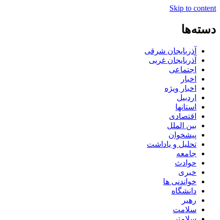
Skip to content
دسته‌ها
آذربایجان شرقی
آذربایجان غربی
اجتماعی
اخبار
اخبار ویژه
اردبیل
استانها
اقتصادی
بین الملل
پیشخوان
تحلیل و یاداشت
جامعه
حوادث
خبری
خواندنی ها
دانشگاه
رهبر
سلامت
سلامتی