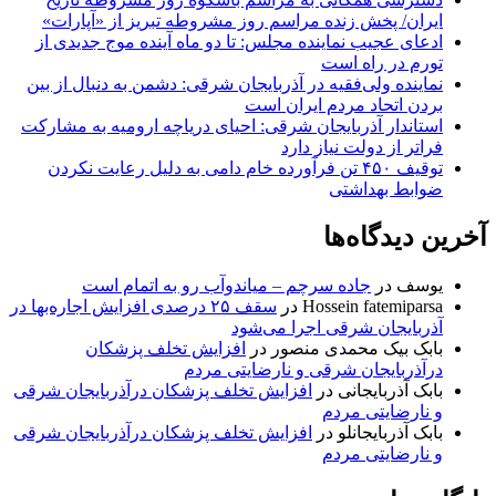
ایران/ پخش زنده مراسم روز مشروطه تبریز از «آپارات»
ادعای عجیب نماینده مجلس: تا دو ماه آینده موج جدیدی از
تورم در راه است
نماینده ولی‌فقیه در آذربایجان شرقی: دشمن به دنبال از بین
بردن اتحاد مردم ایران است
استاندار آذربایجان شرقی: احیای دریاچه ارومیه به مشارکت
فراتر از دولت نیاز دارد
توقیف ۴۵۰ تن فرآورده خام دامی به دلیل رعایت نکردن
ضوابط بهداشتی
آخرین دیدگاه‌ها
یوسف
در
جاده سرچم – میاندوآب رو به اتمام است
Hossein fatemiparsa
در
سقف ۲۵ درصدی افزایش اجاره‌بها در
آذربایجان شرقی اجرا می‌شود
بابک بیک محمدی منصور
در
افزایش تخلف پزشکان
درآذربایجان شرقی و نارضایتی مردم
بابک آذربایجانی
در
افزایش تخلف پزشکان درآذربایجان شرقی
و نارضایتی مردم
بابک آذربایجانلو
در
افزایش تخلف پزشکان درآذربایجان شرقی
و نارضایتی مردم