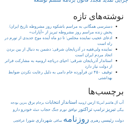
نوشته‌های تازه
دسترسی همگانی به مراسم باشکوه روز مشروطه تاریخ ایران/
پخش زنده مراسم روز مشروطه تبریز از «آپارات»
ادعای عجیب نماینده مجلس: تا دو ماه آینده موج جدیدی از تورم در
راه است
نماینده ولی‌فقیه در آذربایجان شرقی: دشمن به دنبال از بین بردن
اتحاد مردم ایران است
استاندار آذربایجان شرقی: احیای دریاچه ارومیه به مشارکت فراتر
از دولت نیاز دارد
توقیف ۴۵۰ تن فرآورده خام دامی به دلیل رعایت نکردن ضوابط
بهداشتی
برچسب‌ها
استاندار
انتخابات
برق
آب
ارس
آل هاشم
برجام
بنزین
بودجه
آمریکا
ارومیه
تبریز
تراکتور
ترامپ
خودرو
حجاب
دارو
توافق
جنگ
تورم
بیگی
حمله
روزنامه
رئیسی
شهرداری
دولت
شورا
رهبری
عراقچی
ساقی