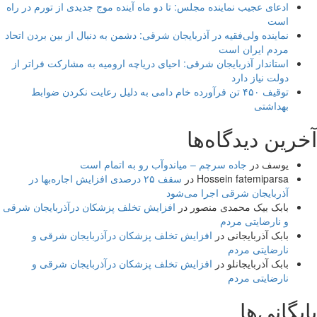
ادعای عجیب نماینده مجلس: تا دو ماه آینده موج جدیدی از تورم در راه
است
نماینده ولی‌فقیه در آذربایجان شرقی: دشمن به دنبال از بین بردن اتحاد
مردم ایران است
استاندار آذربایجان شرقی: احیای دریاچه ارومیه به مشارکت فراتر از
دولت نیاز دارد
توقیف ۴۵۰ تن فرآورده خام دامی به دلیل رعایت نکردن ضوابط
بهداشتی
آخرین دیدگاه‌ها
یوسف
در
جاده سرچم – میاندوآب رو به اتمام است
Hossein fatemiparsa
در
سقف ۲۵ درصدی افزایش اجاره‌بها در
آذربایجان شرقی اجرا می‌شود
بابک بیک محمدی منصور
در
افزایش تخلف پزشکان درآذربایجان شرقی
و نارضایتی مردم
بابک آذربایجانی
در
افزایش تخلف پزشکان درآذربایجان شرقی و
نارضایتی مردم
بابک آذربایجانلو
در
افزایش تخلف پزشکان درآذربایجان شرقی و
نارضایتی مردم
بایگانی‌ها