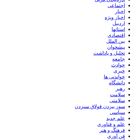
اجتماعی
اخبار
اخبار ویژه
اردبیل
استانها
اقتصادی
بین الملل
پیشخوان
تحلیل و یاداشت
جامعه
حوادث
خبری
خواندنی ها
دانشگاه
رهبر
سلامت
سلامتی
سوز بیزدن قولاق سیزدن
سیاسی
علم جدید
علم و فناوری
فرهنگ و هنر
فن آوری