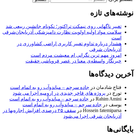
نوشته‌های تازه
تغییر ناگهانی روی نیمکت تراکتور؛ نکونام جانشین ربیعی شد
سلامت مواد اولیه اولویت نظارت دامپزشکی آذربایجان‌شرقی
است
هشدار درباره تداوم تغییر کاربری اراضی کشاورزی در
آذربایجان شرقی
امروز مهم‌ ترین نگرانی‌ ام معیشت مردم است
خبرنگار واسطه‌ی معنا در عصر فروپاشی حقیقت
آخرین دیدگاه‌ها
فتاح شادمان
در
جاده سرچم – میاندوآب رو به اتمام است
تورج
در
پروژه های فاخر جدیدی در ارومیه اجرا می شود
Rahim Amini
در
جاده سرچم – میاندوآب رو به اتمام است
یوسف
در
جاده سرچم – میاندوآب رو به اتمام است
Hossein fatemiparsa
در
سقف ۲۵ درصدی افزایش اجاره‌بها در
آذربایجان شرقی اجرا می‌شود
بایگانی‌ها