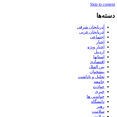
Skip to content
دسته‌ها
آذربایجان شرقی
آذربایجان غربی
اجتماعی
اخبار
اخبار ویژه
اردبیل
استانها
اقتصادی
بین الملل
پیشخوان
تحلیل و یاداشت
جامعه
حوادث
خبری
خواندنی ها
دانشگاه
رهبر
سلامت
سلامتی