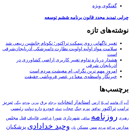
گفتگوی ویژه
چرایی تمدید مجدد قانون برنامه ششم توسعه
نوشته‌های تازه
تغییر ناگهانی روی نیمکت تراکتور؛ نکونام جانشین ربیعی شد
سلامت مواد اولیه اولویت نظارت دامپزشکی آذربایجان‌شرقی
است
هشدار درباره تداوم تغییر کاربری اراضی کشاورزی در
آذربایجان شرقی
امروز مهم‌ ترین نگرانی‌ ام معیشت مردم است
خبرنگار واسطه‌ی معنا در عصر فروپاشی حقیقت
برچسب‌ها
استاندار
تبریز
انتخابات
آب
برق
ارس
آل هاشم
برجام
بنزین
بودجه
آمریکا
بیگی
تراکتور
ترامپ
خودرو
رئیسی
حجاب
دارو
جنگ
دولت
توافق
تورم
حمله
روزنامه
قتل
مجلس
شهرداری
رهبری
شورا
قالیباف
عراقچی
ساقی
وحید خدادادی
پزشکیان
مسکن
مدارس
مس
مراغه
مردم
نان