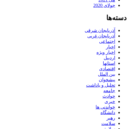
جولای 2020
دسته‌ها
آذربایجان شرقی
آذربایجان غربی
اجتماعی
اخبار
اخبار ویژه
اردبیل
استانها
اقتصادی
بین الملل
پیشخوان
تحلیل و یاداشت
جامعه
حوادث
خبری
خواندنی ها
دانشگاه
رهبر
سلامت
سلامتی