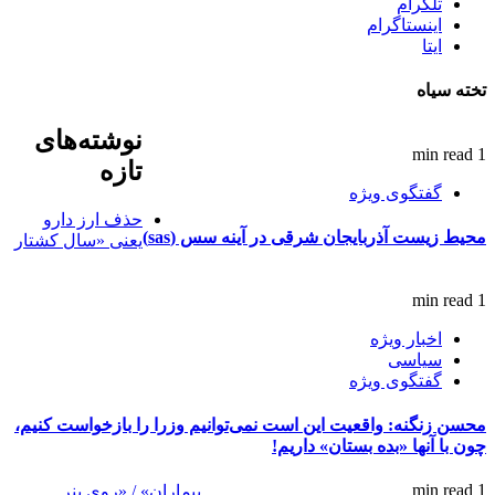
تلگرام
اینستاگرام
ایتا
تخته سیاه
نوشته‌های
1 min read
تازه
گفتگوی ویژه
حذف ارز دارو
محیط زیست آذربایجان شرقی در آینه سس (sas)
یعنی «سال کشتار
1 min read
اخبار ویژه
سیاسی
گفتگوی ویژه
محسن زنگنه: واقعیت این است نمی‌توانیم وزرا را بازخواست کنیم،
چون با آنها «بده بستان» داریم!
1 min read
بیماران» / «روی بنر