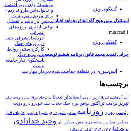
بنویسید؛ برای وزیر اقتصاد
گفتگوی ویژه
و خانواده‌اش دارو نداریم»
برای مردم مهم نیست
استقلال مس هیچ گاه اتفاق نخواهد افتاد!
مجلس باز باشد یا تعطیل
توقف‌ناپذیری پروژه‌های
1 min read
عمرانی
آذربایجان‌شرقی حتی
گفتگوی ویژه
در روزهای جنگ
کارکرد سنتی روابط
چرایی تمدید مجدد قانون برنامه ششم توسعه
عمومی‌ها دیگر
پاسخگوی نیاز جامعه
نیست
آتش‌سوزی در منطقه حفاظت‌شده دیزمار مهار شد
برچسب‌ها
استاندار
انتخابات
آب
برق
ارس
آل هاشم
برجام
بنزین
بودجه
آمریکا
بیگی
ارومیه
تبریز
تراکتور
ترامپ
خودرو
حجاب
دارو
جنگ
دولت
توافق
تورم
حمله
روزنامه
رئیسی
قتل
شهرداری
رهبری
شورا
قالیباف
عراقچی
ساقی
وحید خدادادی
مجلس
مسکن
مدارس
مس
مراغه
مردم
نان
پزشکیان
کالابرگ
گرانی
گاز
گردشگری