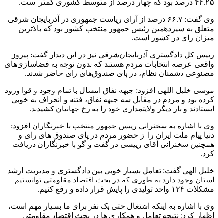
۴۴.۲۵ درصد بود که چهار درصد از متوسط کشوری کمتر است.
وی گفت: ۶۶.۷ درصد از آرای ریاست جمهوری در آذربایجان شرقی
متعلق به سیزدهمین رئیس جمهور منتخب کشور بود که بالاترین
میزان رای در کشور است.
رییس کل دادگستری آذربایجان‌شرقی نیز در این دیدار گفت: پیروز
واقعی عرصه انتخابات مردم هستند که بدون توجه به فضاسازی‌های
مصنوعی دشمنان نظام، در پای صندوق‌های رای حاضر شدند.
موسی خلیل اللهی افزود: جبهه نفاق امسال با تمام وجود و قوا ورود
کرده بود و مردم در مقابل سه جبهه نفاق، فتنه و انحراف به خوبی
ایستادند و بار دیگر ولایتمداری خود را به رخ جهانیان کشیدند.
وی با اشاره به سخنرانی رییس جمهور منتخب با خبرنگاران افزود:
دنیا پیام ملت ایران را از حضور مردم در پای صندوق های رای و
همچنین سخنرانی آقای رییسی در گفت و گو با خبرنگاران دریافت
کرد.
خلیل الهی گفت: تعامل بسیار خوبی بین دادگستری و مدیریت ارشد
استان وجود دارد به طوری که در بحث اقتصاد مقاومتی توانستیم
مشکلات ۱۲۴ واحد تولیدی را پایش قرار داده و رفع کنیم.
وی با اشاره به اینکه اشتغال حتی یک نفر برای ما بسیار مهم است،
اظهار کرد: نتیجه تعامل و همکاری ها در بحث اقتصاد مقاومتی