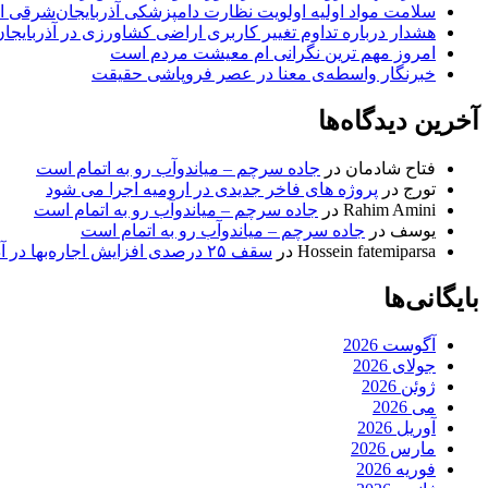
سلامت مواد اولیه اولویت نظارت دامپزشکی آذربایجان‌شرقی 
هشدار درباره تداوم تغییر کاربری اراضی کشاورزی در آذربایج
امروز مهم‌ ترین نگرانی‌ ام معیشت مردم است
خبرنگار واسطه‌ی معنا در عصر فروپاشی حقیقت
آخرین دیدگاه‌ها
فتاح شادمان
در
جاده سرچم – میاندوآب رو به اتمام است
تورج
در
پروژه های فاخر جدیدی در ارومیه اجرا می شود
Rahim Amini
در
جاده سرچم – میاندوآب رو به اتمام است
یوسف
در
جاده سرچم – میاندوآب رو به اتمام است
Hossein fatemiparsa
در
سقف ۲۵ درصدی افزایش اجاره‌بها در آذربایجان شرقی اجرا می‌شود
بایگانی‌ها
آگوست 2026
جولای 2026
ژوئن 2026
می 2026
آوریل 2026
مارس 2026
فوریه 2026