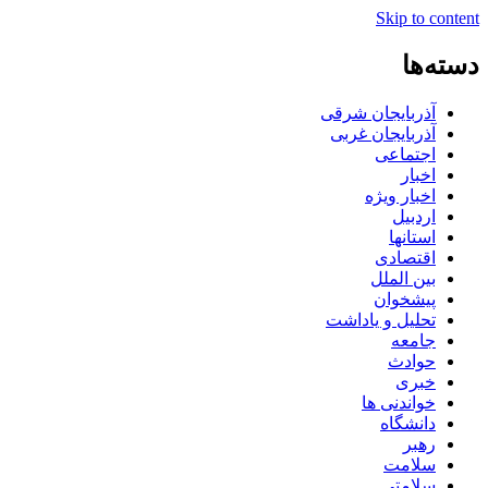
Skip to content
دسته‌ها
آذربایجان شرقی
آذربایجان غربی
اجتماعی
اخبار
اخبار ویژه
اردبیل
استانها
اقتصادی
بین الملل
پیشخوان
تحلیل و یاداشت
جامعه
حوادث
خبری
خواندنی ها
دانشگاه
رهبر
سلامت
سلامتی