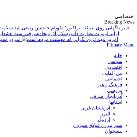
پایگاه خبری-تحلیلی روزنامه ساقی آذربایجان
اختصاصی
Breaking News
تغییر ناگهانی روی نیمکت تراکتور؛ نکونام جانشین ربیعی شد
اولیه اولویت نظارت دامپزشکی آذربایجان‌شرقی است
امروز مهم‌
Primary Menu
خانه
سیاسی
اقتصادی
بین المللی
اجتماعی
فرهنگ و هنر
ورزشی
آذربایجان شرقی
استانها
آذربایجان غربی
البرز
اردبیل
سوز بیزدن قولاق سیزدن
پیشخوان