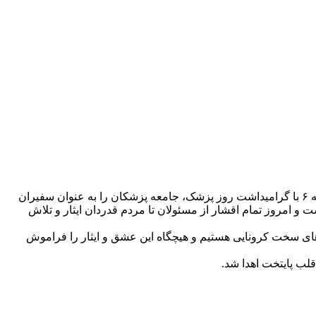
آیین گرامیداشت یاد و خاطره شهدای مدافعان سلامت در محل موزه ملی تاریخ پزشکی دانشگاه تهران برگزار و تورج فرهادی شهردار منطقه ۶ با گرامیداشت روز پزشک، جامعه پزشکان را به عنوان سفیران
 امروز تمام اقشار از مسئولان تا مردم قدردان ایثار و تلاش
های سخت کرونایی هستیم و هیچگاه این عشق و ایثار را فراموش