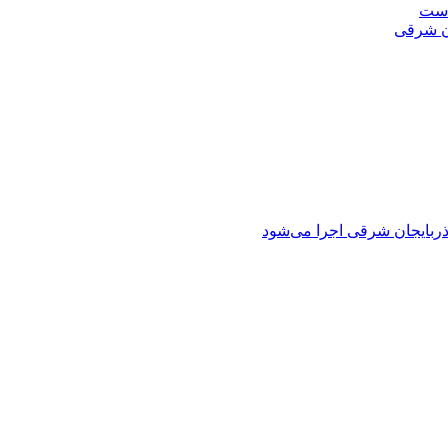
است
ان شرقی