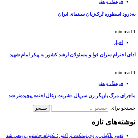
فرهنگ و هنر
به‌درود اسطوره تُرک‌زبان سینمای ایران
1 min read
اخبار
ادای احترام سران قوا و مسئولان ارشد کشور به پیکر امام شهید
1 min read
فرهنگ و هنر
ماجرای مرگ بازیگر زن سریال «شربت زغال اخته» پیچیده‌تر شد
جستجو برای:
نوشته‌های تازه
تغییر ناگهانی روی نیمکت تراکتور؛ نکونام جانشین ربیعی شد