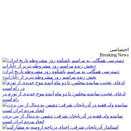
پایگاه خبری-تحلیلی
روزنامه ساقی آذربایجان
اختصاصی
Breaking News
دسترسی همگانی به مراسم باشکوه روز مشروطه تاریخ ایران/
پخش زنده مراسم روز مشروطه تبریز از «آپارات»
ادعای عجیب نماینده مجلس: تا دو ماه آینده موج جدیدی از تورم در
راه است
نماینده ولی‌فقیه در آذربایجان شرقی: دشمن به دنبال از بین بردن
اتحاد مردم ایران است