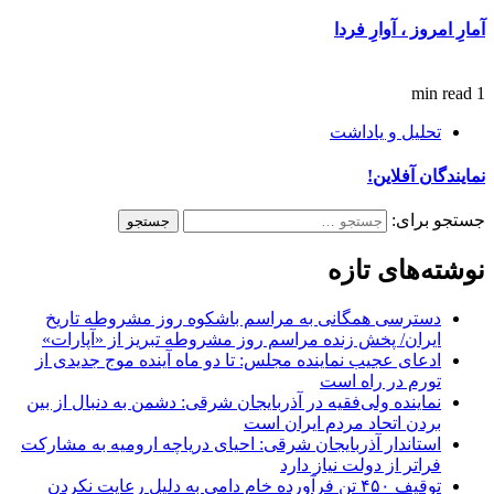
آمارِ امروز ، آوارِ فردا
1 min read
تحلیل و یاداشت
نمایندگان آفلاین!
جستجو برای:
نوشته‌های تازه
دسترسی همگانی به مراسم باشکوه روز مشروطه تاریخ
ایران/ پخش زنده مراسم روز مشروطه تبریز از «آپارات»
ادعای عجیب نماینده مجلس: تا دو ماه آینده موج جدیدی از
تورم در راه است
نماینده ولی‌فقیه در آذربایجان شرقی: دشمن به دنبال از بین
بردن اتحاد مردم ایران است
استاندار آذربایجان شرقی: احیای دریاچه ارومیه به مشارکت
فراتر از دولت نیاز دارد
توقیف ۴۵۰ تن فرآورده خام دامی به دلیل رعایت نکردن