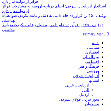
استاندار آذربایجان شرقی: احیای دریاچه ارومیه به مشارکت فراتر
از دولت نیاز دارد
توقیف ۴۵۰ تن فرآورده خام دامی به دلیل رعایت نکردن ضوابط
بهداشتی
Primary Menu
خانه
سیاسی
اقتصادی
بین المللی
اجتماعی
فرهنگ و هنر
ورزشی
آذربایجان شرقی
استانها
آذربایجان غربی
البرز
اردبیل
سوز بیزدن قولاق سیزدن
پیشخوان