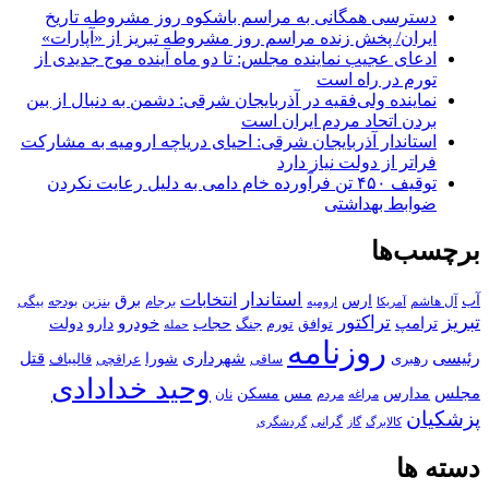
دسترسی همگانی به مراسم باشکوه روز مشروطه تاریخ
ایران/ پخش زنده مراسم روز مشروطه تبریز از «آپارات»
ادعای عجیب نماینده مجلس: تا دو ماه آینده موج جدیدی از
تورم در راه است
نماینده ولی‌فقیه در آذربایجان شرقی: دشمن به دنبال از بین
بردن اتحاد مردم ایران است
استاندار آذربایجان شرقی: احیای دریاچه ارومیه به مشارکت
فراتر از دولت نیاز دارد
توقیف ۴۵۰ تن فرآورده خام دامی به دلیل رعایت نکردن
ضوابط بهداشتی
برچسب‌ها
استاندار
انتخابات
آب
برق
ارس
آل هاشم
برجام
بنزین
بودجه
آمریکا
بیگی
ارومیه
تبریز
تراکتور
ترامپ
خودرو
حجاب
دارو
جنگ
دولت
توافق
تورم
حمله
روزنامه
رئیسی
قتل
شهرداری
رهبری
شورا
قالیباف
عراقچی
ساقی
وحید خدادادی
مجلس
مسکن
مدارس
مس
مراغه
مردم
نان
پزشکیان
کالابرگ
گرانی
گاز
گردشگری
دسته ها