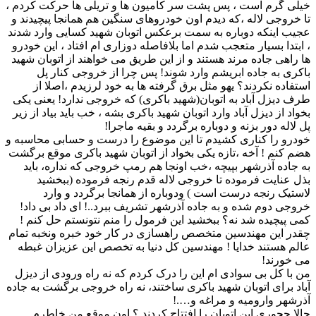
خیلی گرم است ، پس پشت سر کامیون ها و تریلی ها حرکت کردم ،
تا خروجی لاله ،که دیدم اون خودروهای سنگین هم همانجا پیچیدند و
عجیب اینکه دوباره به سمت برعکس اتوبان شهید کسایی وارد شدند
، ابتدا بسیار متعجب شدم اما بلافاصله دوزاری ام افتاد ، این خودرو
ها راهی جاده مرند هستند و از این طریق می خواهند از اتوبان شهید
باکری به جاده ابریشم وارد شوند! پس چرا از خروجی کنار پل
استفاده نکردند؟ یهو مثل برق گرفته ها به خود لرزیدم ،اصلا از
طرف دیزل آباد به اتوبان(شهید باکری) که خروجی ندارد! یعنی یکی
بخواد از دیزل آباد وارد اتوبان شهید باکری بشه ، خب باید بیاد از زیر
پل لاله دور بزنه و دوباره برگردد و بقیه ماجرا!
خودرو را کناری کشیدم تا این موضوع را درست و حسابی محاسبه و
هضم کنم ! آخه ،تازه یکی بخواد از اتوبان شهید باکری موقع برگشت
به جاده آذرشهر بپیچه ،خب اونجا هم رمپ خروجی که نداره، باید
بذل عنایت فرموده تا خروجی لاله قدم رنجه فرموده (ببخشید
لاستیک رنجه درست است ) ودوباره از همانجا برگردد و وارد
خروجی دوم شده و به جاده آذرشهر تشریف ببرد..! ای داد بی داد!
کمی پیچیده شد نه؟ ببخشید این فرمول را منم نتونستم حل کنم !
چقدر این مهندسین متخصص راهسازی در کار خود خبره ونخبه تمام
عالم هستند خدایا ! مهندسین کل دنیا به تخصص این عزیزان غبطه
می خورند!
من با کل بی سوادی ام این را درک کردم که نه راه ورودی از دیزل
آباد برای اتوبان شهید باکری ساختند، نه راه خروجی برگشت به جاده
آذرشهر وارومیه و مراغه و….!
حالا چجوری این اتوبان را افتتاح کردند ؟ اون موقع من خاطرم