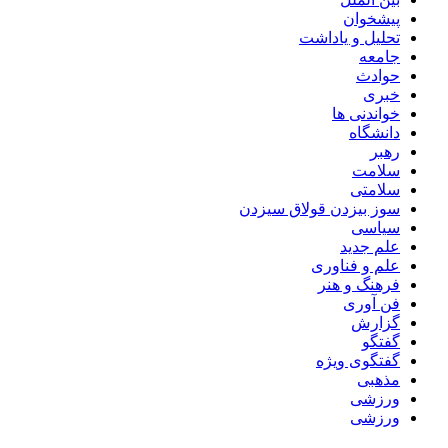
پیشخوان
تحلیل و یاداشت
جامعه
حوادث
خبری
خواندنی ها
دانشگاه
رهبر
سلامت
سلامتی
سوز بیزدن قولاق سیزدن
سیاسی
علم جدید
علم و فناوری
فرهنگ و هنر
فن آوری
گزارش
گفتگو
گفتگوی ویژه
مذهبی
ورزشی
ورزشی