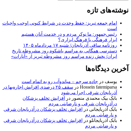
برای:
نوشته‌های تازه
امام جمعه تبریز: حفظ وحدت در شرایط کنونی اوجب واجبات
است
رئیس‌جمهور: ما نوکر مردم و در خدمت آنان هستیم
ابزار فرهنگی یا فرهنگ ابزاری؟
روزنامه ساقی آذربایجان/ شنبه ۱۷ مردادماه ۱۴۰۵
دسترسی همگانی به مراسم باشکوه روز مشروطه تاریخ
ایران/ پخش زنده مراسم روز مشروطه تبریز از «آپارات»
آخرین دیدگاه‌ها
یوسف
در
جاده سرچم – میاندوآب رو به اتمام است
Hossein fatemiparsa
در
سقف ۲۵ درصدی افزایش اجاره‌بها در
آذربایجان شرقی اجرا می‌شود
بابک بیک محمدی منصور
در
افزایش تخلف پزشکان
درآذربایجان شرقی و نارضایتی مردم
بابک آذربایجانی
در
افزایش تخلف پزشکان درآذربایجان شرقی
و نارضایتی مردم
بابک آذربایجانلو
در
افزایش تخلف پزشکان درآذربایجان شرقی
و نارضایتی مردم