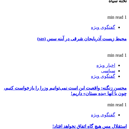
تخته سیاه
1 min read
گفتگوی ویژه
محیط زیست آذربایجان شرقی در آینه سس (sas)
1 min read
اخبار ویژه
سیاسی
گفتگوی ویژه
محسن زنگنه: واقعیت این است نمی‌توانیم وزرا را بازخواست کنیم،
چون با آنها «بده بستان» داریم!
1 min read
گفتگوی ویژه
استقلال مس هیچ گاه اتفاق نخواهد افتاد!