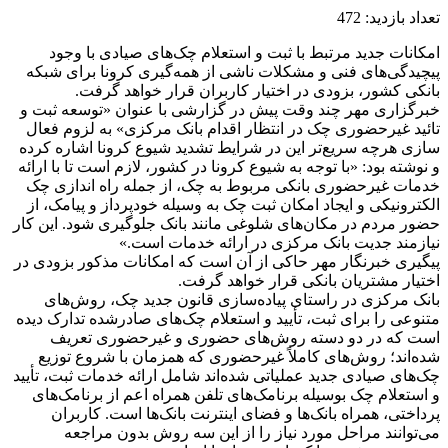
تعداد بازدید:
472
امکانات جدید مرتبط با ثبت و استعلام چک‌های صیادی با وجود
پیچیدگی‌های فنی و مشکلات ناشی از همه‌گیری کرونا برای شبکه
بانکی کشور، بزودی در اختیار کاربران قرار خواهد گرفت.
خبرگزاری مهر چند وقت پیش در گزارشی با عنوان «توسعه ثبت و
تائید غیرحضوری چک در انتظار اقدام بانک مرکزی» به لزوم فعال
سازی هرچه سریع‌تر این در شرایط تشدید شیوع کرونا اشاره کرده
و نوشته بود: «با توجه به شیوع کرونا در کشور، لازم است تا با ارائه
خدمات غیرحضوری بانکی مربوط به چک، از جمله راه اندازی چک
الکترونیکی و ایجاد امکان ثبت چک به وسیله خودپرداز و پیامک، از
حضور مردم در مکان‌های شلوغی مانند بانک جلوگیری شود. این کار
نیازمند جدیت بانک مرکزی در ارائه خدمات است.»
پیگیری خبرنگار مهر حاکی از آن است که امکانات مذکور بزودی در
اختیار مشتریان بانکی قرار خواهد گرفت.
بانک مرکزی در راستای پیاده‌سازی قانون جدید چک، روش‌های
متنوعی را برای ثبت، تأیید و استعلام چک‌های صادرشده تدارک دیده
است که در دو دسته روش‌های حضوری و غیرحضوری تعریف
شده‌اند؛ روش‌های کاملاً غیرحضوری که همزمان با شروع توزیع
چک‌های صیادی جدید عملیاتی شده‌اند شامل ارائه خدمات ثبت، تأیید
و استعلام چک بوسیله برنامک‌های تلفن همراه اعم از برنامک‌های
پرداختی، همراه بانک‌ها و فضای اینترنت بانک‌ها است. کاربران
می‌توانند مراحل مورد نیاز را از این سه روش بدون مراجعه