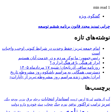
1 min read
گفتگوی ویژه
چرایی تمدید مجدد قانون برنامه ششم توسعه
نوشته‌های تازه
امام جمعه تبریز: حفظ وحدت در شرایط کنونی اوجب واجبات
است
رئیس‌جمهور: ما نوکر مردم و در خدمت آنان هستیم
ابزار فرهنگی یا فرهنگ ابزاری؟
روزنامه ساقی آذربایجان/ شنبه ۱۷ مردادماه ۱۴۰۵
دسترسی همگانی به مراسم باشکوه روز مشروطه تاریخ
ایران/ پخش زنده مراسم روز مشروطه تبریز از «آپارات»
برچسب‌ها
استاندار
انتخابات
آب
برق
ارس
آل هاشم
برجام
بنزین
بودجه
آمریکا
بیگی
ارومیه
تبریز
تراکتور
ترامپ
خودرو
حجاب
دارو
جنگ
دولت
توافق
تورم
حمله
روزنامه