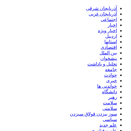
آذربایجان شرقی
آذربایجان غربی
اجتماعی
اخبار
اخبار ویژه
اردبیل
استانها
اقتصادی
بین الملل
پیشخوان
تحلیل و یاداشت
جامعه
حوادث
خبری
خواندنی ها
دانشگاه
رهبر
سلامت
سلامتی
سوز بیزدن قولاق سیزدن
سیاسی
علم جدید
علم و فناوری