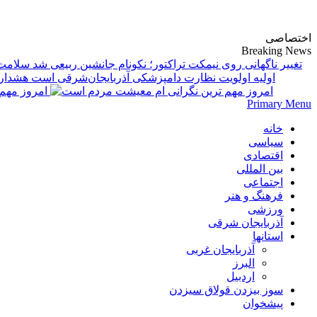
پایگاه خبری-تحلیلی روزنامه ساقی آذربایجان
اختصاصی
Breaking News
تغییر ناگهانی روی نیمکت تراکتور؛ نکونام جانشین ربیعی شد
اولیه اولویت نظارت دامپزشکی آذربایجان‌شرقی است
امروز مهم‌
Primary Menu
خانه
سیاسی
اقتصادی
بین المللی
اجتماعی
فرهنگ و هنر
ورزشی
آذربایجان شرقی
استانها
آذربایجان غربی
البرز
اردبیل
سوز بیزدن قولاق سیزدن
پیشخوان