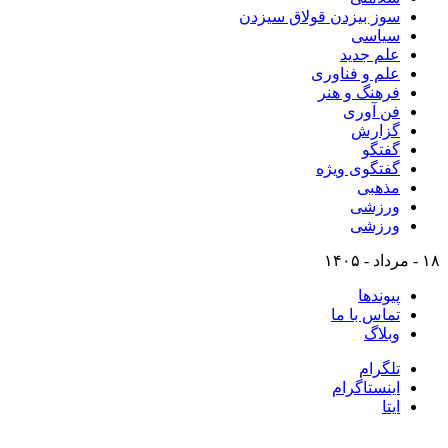
سوز بیزدن قولاق سیزدن
سیاسی
علم جدید
علم و فناوری
فرهنگ و هنر
فن آوری
گزارش
گفتگو
گفتگوی ویژه
مذهبی
ورزشی
ورزشی
۱۸ - مرداد - ۱۴۰۵
پیوندها
تماس با ما
وبلاگ
تلگرام
اینستاگرام
ایتا