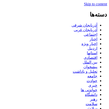
Skip to content
دسته‌ها
آذربایجان شرقی
آذربایجان غربی
اجتماعی
اخبار
اخبار ویژه
اردبیل
استانها
اقتصادی
بین الملل
پیشخوان
تحلیل و یاداشت
جامعه
حوادث
خبری
خواندنی ها
دانشگاه
رهبر
سلامت
سلامتی