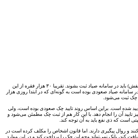
آمنه نادعلی زاده به تشریح اصلاحیه قانون جدید چک پرداخت و افزود: با توجه به اینکه از ابتدای فروردین ۱۴۰۰ چک‌های جدید با رنگ متمایز (بنفش) باید در سامانه صیاد ثبت بشوند. تقریبا ۳۰ هزار فقره از این
 ثبت شده است. روند ثبت چک در سامانه صیاد صعودی بوده است به گونه‌ای که در ابتدا روزی هزار
 است، حدود ۶۶ درصدش توسط گیرنده‌ها و ذی نفعان چک تأیید شده است. براین اساس روند تایید چک صعودی بوده است، ولی
 تایید آن را انجام دهد. با این کار هم از ثبت چک مطمئن می‌شود و
یتی است که ذی نفع باید به آن توجه کند.
نند و روال پیگیری دارند. اما قانون اشخاص را مکلف کرده است در
افت کند، بانک نمی‌تواند وجه این چک را پرداخت کند و در این موارد