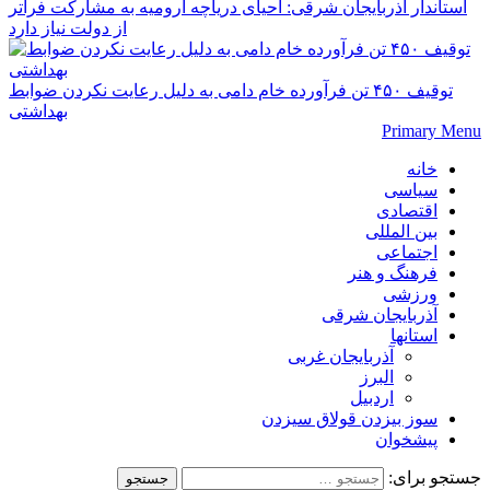
استاندار آذربایجان شرقی: احیای دریاچه ارومیه به مشارکت فراتر
از دولت نیاز دارد
توقیف ۴۵۰ تن فرآورده خام دامی به دلیل رعایت نکردن ضوابط
بهداشتی
Primary Menu
خانه
سیاسی
اقتصادی
بین المللی
اجتماعی
فرهنگ و هنر
ورزشی
آذربایجان شرقی
استانها
آذربایجان غربی
البرز
اردبیل
سوز بیزدن قولاق سیزدن
پیشخوان
جستجو برای: