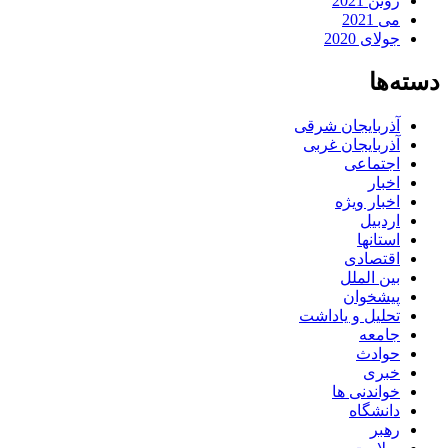
ژوئن 2021
می 2021
جولای 2020
دسته‌ها
آذربایجان شرقی
آذربایجان غربی
اجتماعی
اخبار
اخبار ویژه
اردبیل
استانها
اقتصادی
بین الملل
پیشخوان
تحلیل و یاداشت
جامعه
حوادث
خبری
خواندنی ها
دانشگاه
رهبر