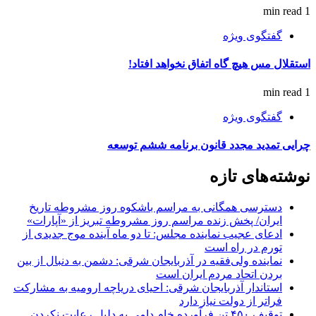
1 min read
گفتگوی ویژه
استقلال مس هیچ گاه اتفاق نخواهد افتاد!
1 min read
گفتگوی ویژه
چرایی تمدید مجدد قانون برنامه ششم توسعه
نوشته‌های تازه
دسترسی همگانی به مراسم باشکوه روز مشروطه تاریخ
ایران/ پخش زنده مراسم روز مشروطه تبریز از «آپارات»
ادعای عجیب نماینده مجلس: تا دو ماه آینده موج جدیدی از
تورم در راه است
نماینده ولی‌فقیه در آذربایجان شرقی: دشمن به دنبال از بین
بردن اتحاد مردم ایران است
استاندار آذربایجان شرقی: احیای دریاچه ارومیه به مشارکت
فراتر از دولت نیاز دارد
توقیف ۴۵۰ تن فرآورده خام دامی به دلیل رعایت نکردن