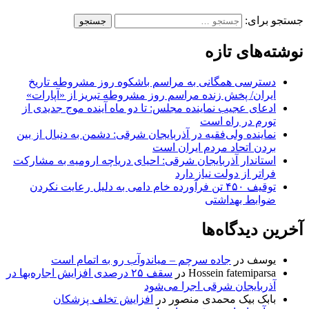
جستجو برای:
نوشته‌های تازه
دسترسی همگانی به مراسم باشکوه روز مشروطه تاریخ
ایران/ پخش زنده مراسم روز مشروطه تبریز از «آپارات»
ادعای عجیب نماینده مجلس: تا دو ماه آینده موج جدیدی از
تورم در راه است
نماینده ولی‌فقیه در آذربایجان شرقی: دشمن به دنبال از بین
بردن اتحاد مردم ایران است
استاندار آذربایجان شرقی: احیای دریاچه ارومیه به مشارکت
فراتر از دولت نیاز دارد
توقیف ۴۵۰ تن فرآورده خام دامی به دلیل رعایت نکردن
ضوابط بهداشتی
آخرین دیدگاه‌ها
یوسف
در
جاده سرچم – میاندوآب رو به اتمام است
Hossein fatemiparsa
در
سقف ۲۵ درصدی افزایش اجاره‌بها در
آذربایجان شرقی اجرا می‌شود
بابک بیک محمدی منصور
در
افزایش تخلف پزشکان