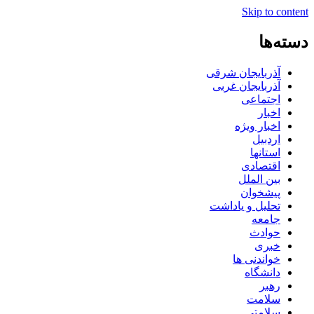
Skip to content
دسته‌ها
آذربایجان شرقی
آذربایجان غربی
اجتماعی
اخبار
اخبار ویژه
اردبیل
استانها
اقتصادی
بین الملل
پیشخوان
تحلیل و یاداشت
جامعه
حوادث
خبری
خواندنی ها
دانشگاه
رهبر
سلامت
سلامتی