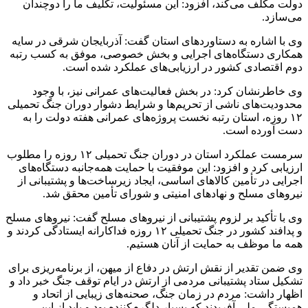
دولت مکلف می‌کند، افزود: این مسئولیت، تکلیف ما را دوچندان
می‌سازد.
وی با اشاره به دستاوردهای استان گفت: آذربایجان شرقی در سایه
همکاری دستگاه‌های اجرایی و بخش خصوصی، موفق به کسب رتبه
دوم اقتصادی کشور در ارزیابی‌های عملکرد شده است.
وی خاطرنشان کرد: در بخش فعالیت‌های عمرانی نیز، با وجود
محدودیت‌های ناشی از تحریم‌ها و شرایط دشوار دوران جنگ تحمیلی
۱۲ روزه، استان رتبه نخست پروژه‌های عمرانی هفته دولت را به
دست آورده است.
سرمست عملکرد استان در دوران جنگ تحمیلی ۱۲ روزه را مطلوب
ارزیابی کرد و افزود: این موفقیت با حمایت همه‌جانبه دستگاه‌های
اجرایی در تأمین کالاهای اساسی، ایجاد زیرساخت‌ها و پشتیبانی از
نیروهای مسلح و نهادهای امنیتی و شورای تأمین محقق شد.
وی با تأکید بر لزوم پشتیبانی از نیروهای مسلح گفت: نیروهای مسلح
و پدافند کشور در جنگ تحمیلی ۱۲ روزه فداکارانه ایستادگی کردند و
همه ما موظف به حمایت از آنان هستیم.
وی ضمن تقدیر از نقش ارتش در دفاع از میهن، از برنامه‌ریزی برای
تشکیل ستاد پشتیبانی مردمی از ارتش در ایام توقف جنگ خبر داد و
اظهار داشت: مردم در زمان جنگ، صحنه‌های زیبایی از اتحاد و
همبستگی ملی آفریدند که بسیار دلگرم‌کننده بود و باید از این