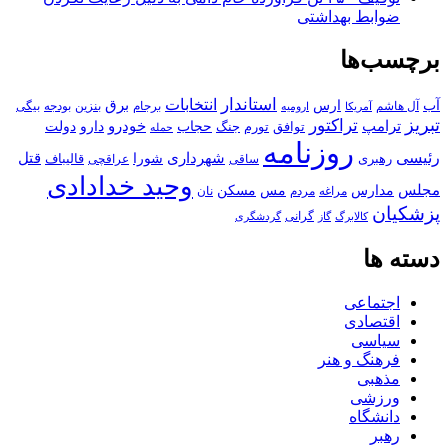
ضوابط بهداشتی
برچسب‌ها
استاندار
انتخابات
آب
برق
ارس
آل هاشم
برجام
بنزین
بودجه
آمریکا
بیگی
ارومیه
تبریز
تراکتور
ترامپ
خودرو
حجاب
دارو
جنگ
دولت
توافق
تورم
حمله
روزنامه
رئیسی
قتل
شهرداری
رهبری
شورا
قالیباف
عراقچی
ساقی
وحید خدادادی
مجلس
مسکن
مدارس
مس
مراغه
مردم
نان
پزشکیان
کالابرگ
گرانی
گاز
گردشگری
دسته ها
اجتماعی
اقتصادی
سیاسی
فرهنگ و هنر
مذهبی
ورزشی
دانشگاه
رهبر